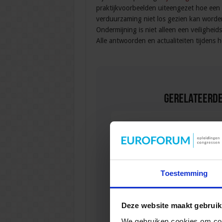
praktijkvoorbeelden uiteengezet hoe een s
verduurzaming niet los gezien kan worden 
Ondermijning is niet alleen een veilighei
Alle antwoorden en actualiteiten tijdens 
Gerelateerde
Opleiding C
VEILIGHEI
Toestemming
Deze website maakt gebruik
Opleiding P
We gebruiken cookies om cont