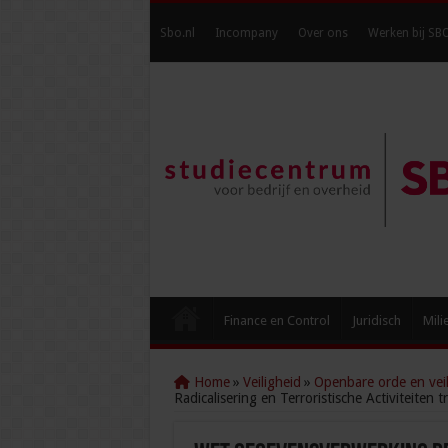
Sbo.nl
Incompany
Over ons
Werken bij SB
Finance en Control
Juridisch
Mili
Home
»
Veiligheid
»
Openbare orde en veil
Radicalisering en Terroristische Activiteiten 