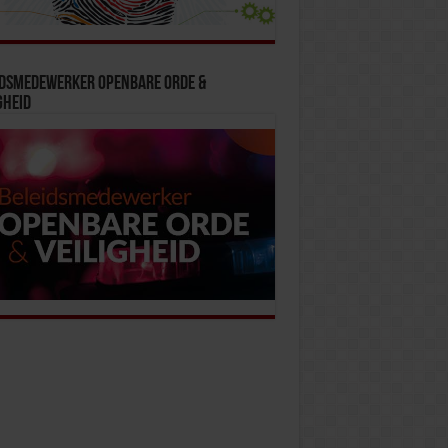
idsmedewerker Openbare Orde &
gheid