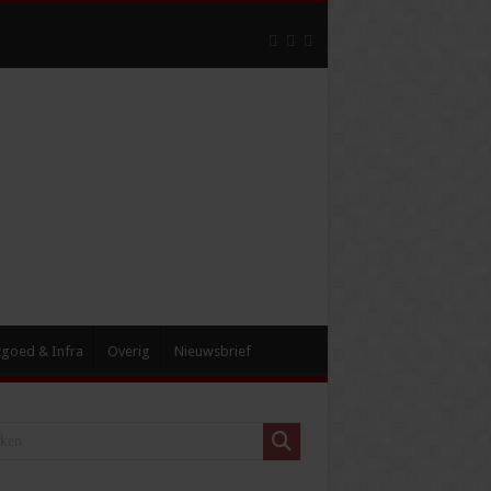
tgoed & Infra
Overig
Nieuwsbrief