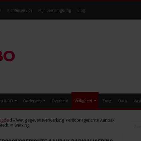
O
Klantenservice
Mijn Leeromgeving
Blog
eu & RO
Onderwijs
Overheid
Veiligheid
Zorg
Data
Vas
igheid
»
Wet gegevensverwerking Persoonsgerichte Aanpak
treedt in werking