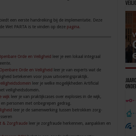
Veili
biedt een eerste handreiking bij de implementatie. Deze
r de Wet PARTA is te vinden op deze
pagina
.
Openbare Orde en Veiligheid
leer je een lokaal integraal
eente.
 Openbare Orde en Veiligheid
leer je van experts wat de
igheid betekenen voor jouw uitvoeringspraktijk.
Jaaro
veiligheidsdomein
leer je welke mogelijkheden Artificial
Onde
het veiligheidsdomein.
e wijk
leer je van praktijkcases over explosies in de wijk,
s en personen met onbegrepen gedrag.
ligheid
leer je de samenwerking tussen betrokken zorg-
isseren
it & Zorgfraude
leer je zorgfraude herkennen, aanpakken en