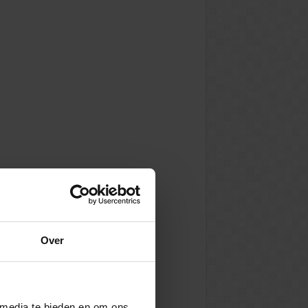
Over
 media te bieden en om ons