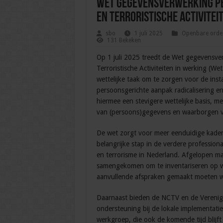
Wet gegevensverwerking Pe
en Terroristische Activitei
sbo
1 juli 2025
Openbare orde 
131 Bekeken
Op 1 juli 2025 treedt de Wet gegevensve
Terroristische Activiteiten in werking (W
wettelijke taak om te zorgen voor de in
persoonsgerichte aanpak radicalisering en 
hiermee een stevigere wettelijke basis, m
van (persoons)gegevens en waarborgen 
De wet zorgt voor meer eenduidige kaders
belangrijke stap in de verdere professiona
en terrorisme in Nederland. Afgelopen maa
samengekomen om te inventariseren op w
aanvullende afspraken gemaakt moeten w
Daarnaast bieden de NCTV en de Verenig
ondersteuning bij de lokale implementatie.
werkgroep, die ook de komende tijd blijft