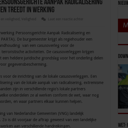
rsoonsgerichte Aanpak Radicalisering
Nieu
ten treedt in werking
en veiligheid
,
Veiligheid
Laat een reactie achter
rwerking Persoonsgerichte Aanpak Radicalisering en
et PARTA). De burgemeester krijgt als regiehouder een
standhouding van een casusoverleg voor de
terroristische activiteiten. De casusoverleggen krijgen
Down
et een heldere juridische grondslag voor het onderling delen
voor gegevensbescherming.
 voor de inrichting van de lokale casusoverleggen. Een
lisering van de lokale aanpak van radicalisering, extremisme
nden zijn in verschillende regio’s lokale partners
elke onderdelen ze al werken conform de wet, waar nog
orden, en waar partners elkaar kunnen helpen.
ing van Nederlandse Gemeenten (VNG) landelijk
 Zo is dit voorjaar de aftrap geweest van een landelijke
Wet- 
 werken aan verschillende handreikingen.