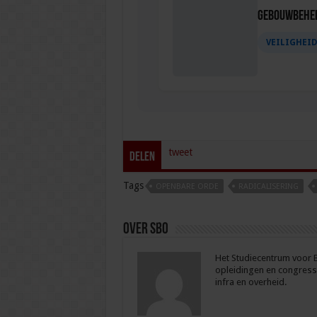
Gebouwbehee
VEILIGHEI
tweet
Delen
Tags
OPENBARE ORDE
RADICALISERING
Over sbo
Het Studiecentrum voor Be
opleidingen en congresse
infra en overheid.