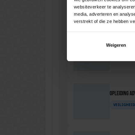
websiteverkeer te analyseren
VEILIGHEI
media, adverteren en analys
verstrekt of die ze hebben v
Opleiding Soc
Weigeren
VEILIGHEI
Opleiding Ad
VEILIGHEI