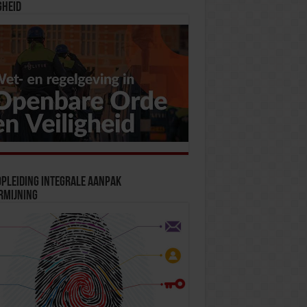
gheid
pleiding Integrale Aanpak
rmijning