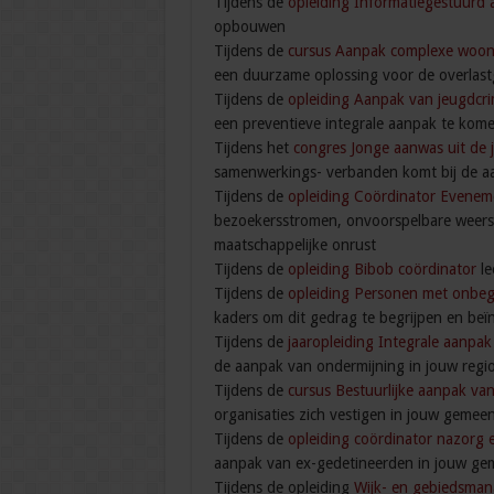
Tijdens de
opleiding Informatiegestuurd
opbouwen
Tijdens de
cursus Aanpak complexe woon
een duurzame oplossing voor de overlast
Tijdens de
opleiding Aanpak van jeugdcri
een preventieve integrale aanpak te kome
Tijdens het
congres Jonge aanwas uit de j
samenwerkings- verbanden komt bij de a
Tijdens de
opleiding Coördinator Eveneme
bezoekersstromen, onvoorspelbare weers
maatschappelijke onrust
Tijdens de
opleiding Bibob coördinator
le
Tijdens de
opleiding Personen met onbe
kaders om dit gedrag te begrijpen en beï
Tijdens de
jaaropleiding Integrale aanpa
de aanpak van ondermijning in jouw regio
Tijdens de
cursus Bestuurlijke aanpak va
organisaties zich vestigen in jouw gemeen
Tijdens de
opleiding coördinator nazorg 
aanpak van ex-gedetineerden in jouw ge
Tijdens de opleiding
Wijk- en gebiedsman