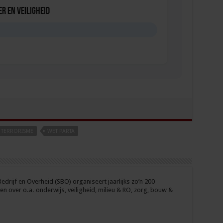
r en veiligheid
D
TERRORISME
WET PARTA
drijf en Overheid (SBO) organiseert jaarlijks zo’n 200
n over o.a. onderwijs, veiligheid, milieu & RO, zorg, bouw &