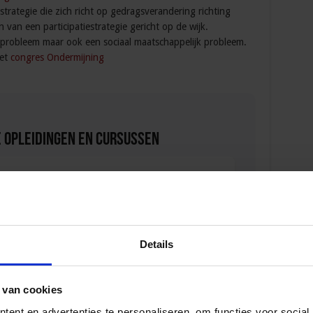
trategie die zich richt op gedragsverandering richting
van een participatiestrategie gericht op de wijk.
dsprobleem maar ook een sociaal maatschappelijk probleem.
het
congres Ondermijning
 Opleidingen en Cursussen
oördinator nazorg ex-gedetineerden
D
Details
 van cookies
ersonen met onbegrepen gedrag
ent en advertenties te personaliseren, om functies voor social