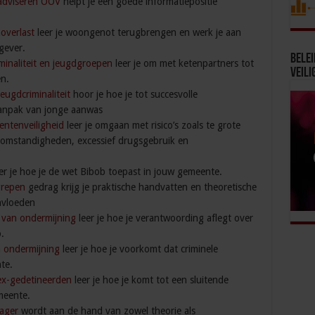
 adviseren OOV
helpt je een goede informatiepositie
overlast
leer je woongenot terugbrengen en werk je aan
gever.
Bele
minaliteit en jeugdgroepen
leer je om met ketenpartners tot
Veili
n.
eugdcriminaliteit
hoor je hoe je tot succesvolle
anpak van jonge aanwas
ntenveiligheid
leer je omgaan met risico’s zoals te grote
omstandigheden, excessief drugsgebruik en
er je hoe je de wet Bibob toepast in jouw gemeente.
grepen
gedrag krijg je praktische handvatten en theoretische
nvloeden
k van ondermijning
leer je hoe je verantwoording aflegt over
.
n ondermijning
leer je hoe je voorkomt dat criminele
te.
ex-gedetineerden
leer je hoe je komt tot een sluitende
meente.
ager
wordt aan de hand van zowel theorie als