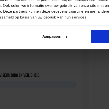
. Ook delen we informatie over uw gebruik van onze site met on
D
e. Deze partners kunnen deze gegevens combineren met andere i
erzameld op basis van uw gebruik van hun services.
iale Veiligheid in de Organisatie
Aanpassen
D
viseur zorg en veiligheid
D