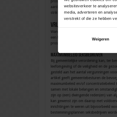
prostitutiebedrijf moet over een bedrijfsp
websiteverkeer te analyseren
aantal verplichtingen opgelegd (artikelen
media, adverteren en analys
strikte voorwaarden met betrekking tot v
verstrekt of die ze hebben v
Vrijheid gemeenten bij vasts
Wanneer deze wet wordt aangenomen zal d
een landelijke, uniforme uitgangssituati
Weigeren
prostitutiebeleid op bepaalde terreinen zel
Maximumbeleid seksbedrijven
Bij gemeentelijke verordening kan, ter 
leefomgeving of de veiligheid en de gez
gesteld aan het aantal vergunningen voor e
artikel geeft gemeentebesturen de bevoe
maximumbeleid en/of concentratiebeleid 
samen met lokale belangen en omstandi
zijn op (een) dwingende reden(en) van al
kan gewenst zijn om daarop met voldoend
inrichtingen te weren uit bijvoorbeeld 
bestemmingsplannen seksbedrijven word