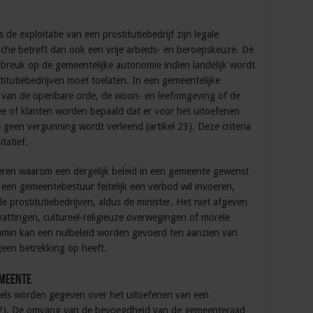
s de exploitatie van een prostitutiebedrijf zijn legale
nche betreft dan ook een vrije arbeids- en beroepskeuze. De
nbreuk op de gemeentelijke autonomie indien landelijk wordt
itutiebedrijven moet toelaten. In een gemeentelijke
 van de openbare orde, de woon- en leefomgeving of de
ee of klanten worden bepaald dat er voor het uitoefenen
e geen vergunning wordt verleend (artikel 23). Deze criteria
tatief.
ren waarom een dergelijk beleid in een gemeente gewenst
en gemeentebestuur feitelijk een verbod wil invoeren,
e prostitutiebedrijven, aldus de minister. Het niet afgeven
attingen, cultureel-religieuze overwegingen of morele
nmin kan een nulbeleid worden gevoerd ten aanzien van
geen betrekking op heeft.
emeente
gels worden gegeven over het uitoefenen van een
lid 2). De omvang van de bevoegdheid van de gemeenteraad