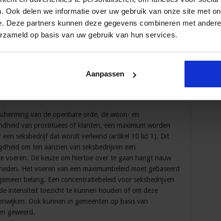
lan beschikken (artikel 24) en aan de exploitant wordt een
. Ook delen we informatie over uw gebruik van onze site met on
 25 en 26). Gemeentebesturen zijn verplicht deze eisen als
e. Deze partners kunnen deze gegevens combineren met andere i
ergunningverlening te hanteren.
erzameld op basis van uw gebruik van hun services.
tellen prostitutiebeleid
e regulering van prostitutie plaatsvinden op basis van
e. Gemeentebesturen blijven echter bevoegd om het
Aanpassen
f in te richten.
bescherming van de openbare orde, de woon- en
ondheid van prostituees of klanten, een maximum worden
en seksbedrijf dat wordt verleend (artikel 10 lid 1). Dit
gdheid om ten aanzien van seksbedrijven een
te voeren. De keuze om hiertoe over te gaan hangt nauw
gheden. Het voeren van een maximumbeleid moet gebaseerd
gemeen belang. Een concentratiebeleid voor seksbedrijven
e intensiteit toezicht te kunnen houden of om deze
woonwijken. Ook kunnen in gemeenten op basis van
en geweerd.