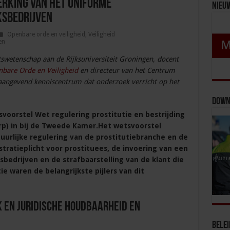
erking van het uniforme
Nieu
ksbedrijven
Openbare orde en veiligheid
,
Veiligheid
en
swetenschap aan de Rijksuniversiteit Groningen, docent
nbare Orde en Veiligheid
en directeur van het Centrum
aangevend kenniscentrum dat onderzoek verricht op het
Down
voorstel Wet regulering prostitutie en bestrijding
p) in bij de Tweede Kamer.Het wetsvoorstel
tuurlijke regulering van de prostitutiebranche en de
stratieplicht voor prostituees, de invoering van een
bedrijven en de strafbaarstelling van de klant die
ie waren de belangrijkste pijlers van dit
 en juridische houdbaarheid en
Bele