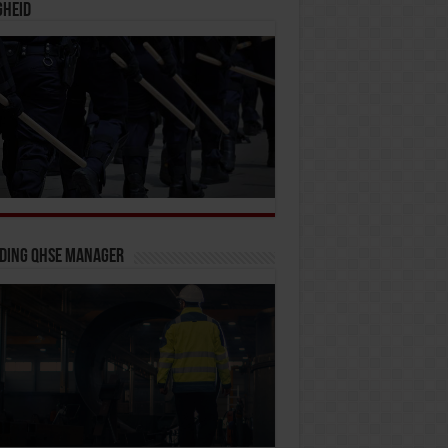
gheid
iding QHSE Manager