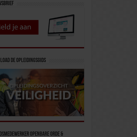
wsbrief
load de opleidingsgids
idsmedewerker Openbare Orde &