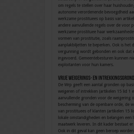
om regels te stellen over haar huishoudi
autonome verordenende bevoegdheid aanw
werkzame prostituees op basis van artik
andere aanvullende regels over de voor 
werkzame prostituee haar werkzaamheden
vormen van prostitutie, zoals raamprosti
aanplakbiljetten te beperken. Ook is het 
vergunning wordt gebonden en ook dat een
ingevoerd. Gemeentebesturen kunnen niet
exploitanten voor hun kamers.
Vrije weigerings- en intrekkingsgron
De Wrp geeft een aantal gronden op bas
weigeren of intrekken (artikelen 15 lid 1
aanvullende gronden voor de weigering o
bescherming van de openbare orde, de wo
van prostituees of klanten (artikelen 15 
lokale omstandigheden en belangen een lo
maatwerk leveren. In dit kader bestaat e
Ook in dit geval kan geen beroep worden g