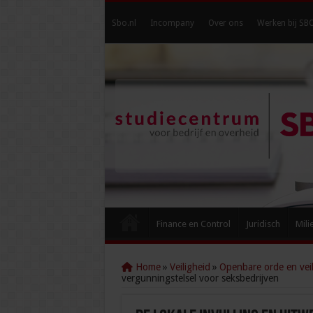
Sbo.nl
Incompany
Over ons
Werken bij SB
Finance en Control
Juridisch
Mili
Home
»
Veiligheid
»
Openbare orde en veil
vergunningstelsel voor seksbedrijven