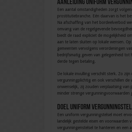
Aanleiding uniform vergunni
Een aantal omstandigheden zorgt volgens
prostitutiebranche. Eén daarvan is het bes
Na afschaffing van het bordeelverbod w
omvang van de regelgevende bevoegdheid
biedt de raad expliciet de mogelijkheid o
aan te laten sluiten op lokale wensen. Op
gemeenten vervolgens verordeningen vastg
bedrijfsmatig geven van gelegenheid tot 
derde tegen betaling.
De lokale invulling verschilt sterk. Zo zij
vergunningplichtig en ook verschillen de
onwenselijk, zij zouden verplaatsing van
minder strenge vergunningvoorwaarden 
Doel uniform vergunningstel
Een uniform vergunningstelsel moet ervo
landelijk gestelde eisen en voorwaarden 
vergunningenstelsel te hanteren en een a