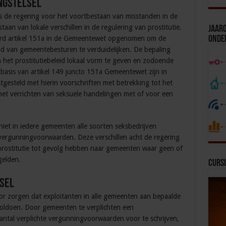
ngstelsel
 de regering voor het voortbestaan van miss
tanden in de
taan van lokale verschillen in de regulering van prostitutie.
Jaaro
Onde
erd artikel 151a in de Gemeentewet opgenomen om de
 van gemeentebesturen te verduidelijken. De bepaling
m het prostitutiebeleid lokaal vorm te geven en zodoende
 basis van artikel 149 juncto 151a Gemeentewet zijn in
esteld met hierin voorschriften met betrekking tot het
het verrichten van seksuele handelingen met of voor een
n niet in iedere gemeenten alle soorten seksbedrijven
 vergunningvoorwaarden. Deze verschillen acht de regering
 prostitutie tot gevolg hebben naar gemeenten waar geen of
gelden.
Curs
sel
or zorgen dat exploitanten in alle gemeenten aan bepaalde
voldoen. Door gemeenten te verplichten een
antal verplichte vergunningvoorwaarden voor te schrijven,