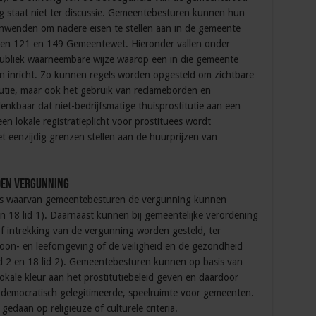
ng staat niet ter discussie. Gemeentebesturen kunnen hun
enden om nadere eisen te stellen aan in de gemeente
elen 121 en 149 Gemeentewet. Hieronder vallen onder
publiek waarneembare wijze waarop een in die gemeente
 inricht. Zo kunnen regels worden opgesteld om zichtbare
tutie, maar ook het gebruik van reclameborden en
denkbaar dat niet-bedrijfsmatige thuisprostitutie aan een
 lokale registratieplicht voor prostituees wordt
 eenzijdig grenzen stellen aan de huurprijzen van
den vergunning
is waarvan gemeentebesturen de vergunning kunnen
 en 18 lid 1). Daarnaast kunnen bij gemeentelijke verordening
f intrekking van de vergunning worden gesteld, ter
on- en leefomgeving of de veiligheid en de gezondheid
lid 2 en 18 lid 2). Gemeentebesturen kunnen op basis van
kale kleur aan het prostitutiebeleid geven en daardoor
r democratisch gelegitimeerde, speelruimte voor gemeenten.
edaan op religieuze of culturele criteria.