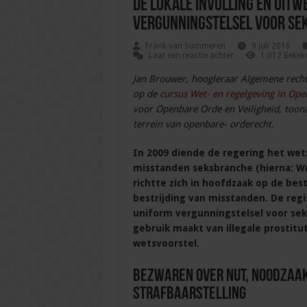
De lokale invulling en uitw
vergunningstelsel voor se
Frank van Summeren
9 juli 2016
Laat een reactie achter
1,012 Bekek
Jan Brouwer, hoogleraar Algemene recht
op de
cursus Wet- en regelgeving in Ope
voor Openbare Orde en Veiligheid, toon
terrein van openbare- orderecht.
In 2009 diende de regering het wets
misstanden seksbranche (hierna: Wr
richtte zich in hoofdzaak op de bes
bestrijding van misstanden. De regi
uniform vergunningstelsel voor seks
gebruik maakt van illegale prostitut
wetsvoorstel.
Bezwaren over nut, noodzaak
strafbaarstelling