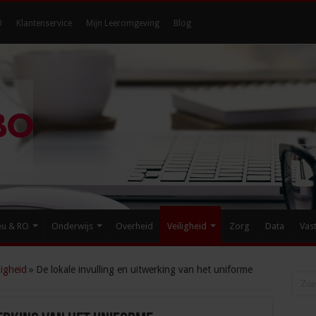
O
Klantenservice
Mijn Leeromgeving
Blog
eu & RO
Onderwijs
Overheid
Veiligheid
Zorg
Data
Vas
igheid
»
De lokale invulling en uitwerking van het uniforme