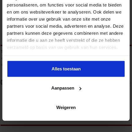
VEILIGHEID
personaliseren, om functies voor social media te bieden
en om ons websiteverkeer te analyseren. Ook delen we
informatie over uw gebruik van onze site met onze
partners voor social media, adverteren en analyse. Deze
partners kunnen deze gegevens combineren met andere
tweet
informatie die u aan ze heeft verstrekt of die ze hebben
verzameld op basis van uw gebruik van hun services.
Tags
BESTUURLIJKE AANPAK VAN ONDERMIJNING
GEORGANISEERDE CRIMINALITEIT
ONDERMIJNING
OPENBARE ORDE EN VEILIGHEID
Alles toestaan
Over sbo
Aanpassen
Het Studiecentrum voor Bedrijf en Overheid (SBO)
organiseert jaarlijks zo’n 200 opleidingen en
congressen over o.a. onderwijs, veiligheid, milieu
Weigeren
& RO, zorg, bouw & infra en overheid.