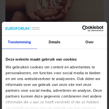
Partijen maken afspraken over betere hulp en
bescherming voor kinderen en gezinnen
Toestemming
Details
Over
9 juli 2026
Deze website maakt gebruik van cookies
We gebruiken cookies om content en advertenties te
personaliseren, om functies voor social media te bieden
en om ons websiteverkeer te analyseren. Ook delen we
informatie over uw gebruik van onze site met onze
partners voor social media, adverteren en analyse. Deze
partners kunnen deze gegevens combineren met andere
informatie die u aan ze heeft verstrekt of die ze hebben
Wijziging Arbobesluit voor invulling dossiers bij
verzameld op basis van uw gebruik van hun services.
arbeidsongevallen