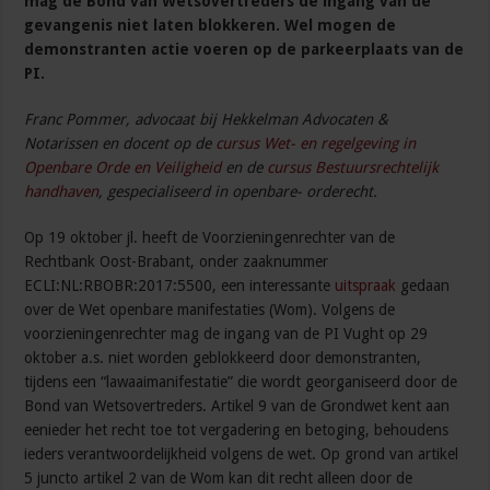
mag de Bond van Wetsovertreders de ingang van de
gevangenis niet laten blokkeren. Wel mogen de
demonstranten actie voeren op de parkeerplaats van de
PI.
Franc Pommer, advocaat bij Hekkelman Advocaten &
Notarissen en docent op de
cursus Wet- en regelgeving in
Openbare Orde en Veiligheid
en de
cursus Bestuursrechtelijk
handhaven
, gespecialiseerd in openbare- orderecht.
Op 19 oktober jl. heeft de Voorzieningenrechter van de
Rechtbank Oost-Brabant, onder zaaknummer
ECLI:NL:RBOBR:2017:5500, een interessante
uitspraak
gedaan
over de Wet openbare manifestaties (Wom). Volgens de
voorzieningenrechter mag de ingang van de PI Vught op 29
oktober a.s. niet worden geblokkeerd door demonstranten,
tijdens een “lawaaimanifestatie” die wordt georganiseerd door de
Bond van Wetsovertreders. Artikel 9 van de Grondwet kent aan
eenieder het recht toe tot vergadering en betoging, behoudens
ieders verantwoordelijkheid volgens de wet. Op grond van artikel
5 juncto artikel 2 van de Wom kan dit recht alleen door de