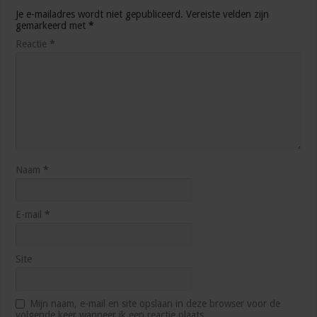
Je e-mailadres wordt niet gepubliceerd.
Vereiste velden zijn
gemarkeerd met
*
Reactie
*
Naam
*
E-mail
*
Site
Mijn naam, e-mail en site opslaan in deze browser voor de
volgende keer wanneer ik een reactie plaats.