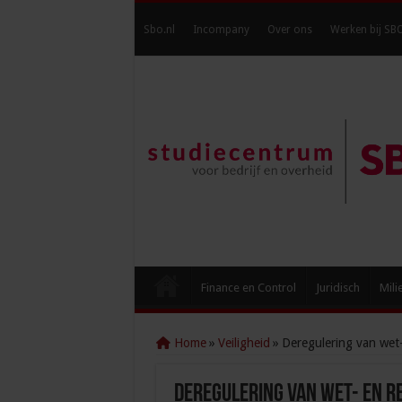
Sbo.nl
Incompany
Over ons
Werken bij SB
Finance en Control
Juridisch
Mili
Home
»
Veiligheid
»
Deregulering van wet-
Deregulering van wet- en r