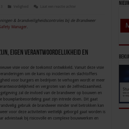
Nieu
13
Veiligheid
Laat een reactie achter
nningen & brandveiligheidscontroles bij de Brandweer
 Safety Manager
.
ijn, eigen verantwoordelijkheid en
Bekij
euwe visie voor de toekomst ontwikkeld. Vanuit deze visie
eranderingen om de kans op incidenten en slachtoffers
igheid voor burgers en bedrijven te verhogen wordt er meer
 verantwoordelijkheid en vergroten van de zelfredzaamheid.
egelgeving zal de invloed van de brandweer op bouwen en
te bouwplanbeoordeling gaat zijn intrede doen. Dit gaat
andveilig gebruik de brandweer minder snel betrokken kan
weer voor deze activiteiten wettelijk geborgd gaat worden is
r adviestaak bij risicovolle en complexe bouwwerken en