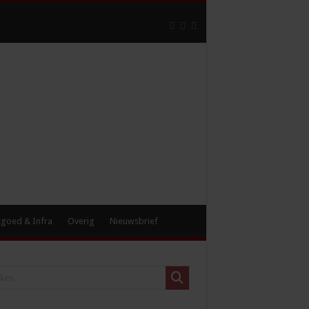
tgoed & Infra
Overig
Nieuwsbrief