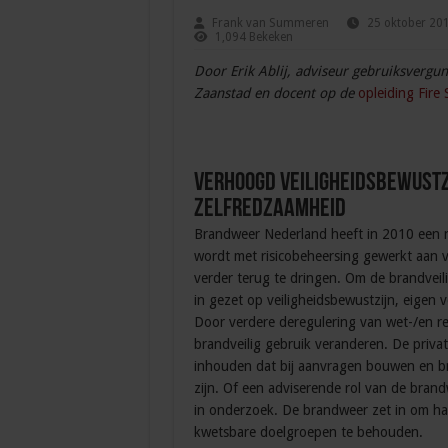
Frank van Summeren
25 oktober 20
1,094 Bekeken
Door Erik Ablij, adviseur gebruiksvergu
Zaanstad en docent op de
opleiding Fire
Verhoogd veiligheidsbewustz
zelfredzaamheid
Brandweer Nederland heeft in 2010 een ni
wordt met risicobeheersing gewerkt aan v
verder terug te dringen. Om de brandveil
in gezet op veiligheidsbewustzijn, eigen
Door verdere deregulering van wet-/en r
brandveilig gebruik veranderen. De priva
inhouden dat bij aanvragen bouwen en br
zijn. Of een adviserende rol van de brand
in onderzoek. De brandweer zet in om haa
kwetsbare doelgroepen te behouden.