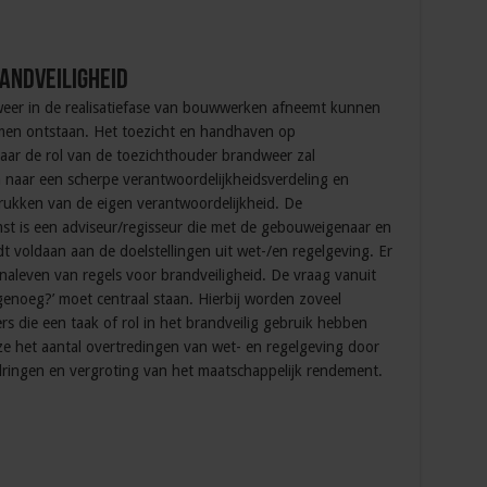
andveiligheid
eer in de realisatiefase van bouwwerken afneemt kunnen
emen ontstaan. Het toezicht en handhaven op
maar de rol van de toezichthouder brandweer zal
 naar een scherpe verantwoordelijkheidsverdeling en
rukken van de eigen verantwoordelijkheid. De
t is een adviseur/regisseur die met de gebouweigenaar en
t voldaan aan de doelstellingen uit wet-/en regelgeving. Er
aleven van regels voor brandveiligheid. De vraag vanuit
 genoeg?’ moet centraal staan. Hierbij worden zoveel
s die een taak of rol in het brandveilig gebruik hebben
jze het aantal overtredingen van wet- en regelgeving door
 dringen en vergroting van het maatschappelijk rendement.