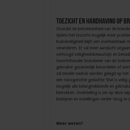
Toezicht en handhaving op br
Doordat de betrokkenheid van de brandw
tijdens het toezicht mogelijk meer probl
brandveiligheid blijft een overheidstaak 
veranderen. Er zal meer aandacht uitgaan
verhoogd veiligheidsbewustzijn en benad
toezichthouder brandweer van de toekoms
gebruiker gezamenlijk beoordelen of word
zal minder nadruk worden gelegd op het n
een risicogerichte gedachte ‘Wat is veilig
mogelijk alle belanghebbende en gebruiker
betrokken. Doelstelling is om op deze wi
bedrijven en instellingen verder terug te
Meer weten?