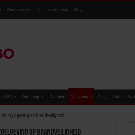
O
Klantenservice
Mijn Leeromgeving
Blog
eu & RO
Onderwijs
Overheid
Veiligheid
Zorg
Data
Vas
 en regelgeving op brandveiligheid
egelgeving op brandveiligheid