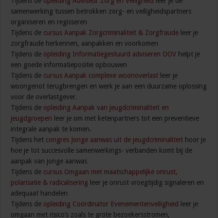
Tijdens de
opleiding Adviseur Zorg en Veiligheid
leer je de
samenwerking tussen betrokken zorg- en veiligheidspartners
organiseren en regisseren
Tijdens de
cursus Aanpak Zorgcriminaliteit & Zorgfraude
leer je
zorgfraude herkennen, aanpakken en voorkomen
Tijdens de
opleiding Informatiegestuurd adviseren OOV
helpt je
een goede informatiepositie opbouwen
Tijdens de
cursus Aanpak complexe woonoverlast
leer je
woongenot terugbrengen en werk je aan een duurzame oplossing
voor de overlastgever.
Tijdens de
opleiding Aanpak van jeugdcriminaliteit en
jeugdgroepen
leer je om met ketenpartners tot een preventieve
integrale aanpak te komen.
Tijdens het
congres Jonge aanwas uit de jeugdcriminaliteit
hoor je
hoe je tot succesvolle samenwerkings- verbanden komt bij de
aanpak van jonge aanwas
Tijdens de
cursus Omgaan met maatschappelijke onrust,
polarisatie & radicalisering
leer je onrust vroegtijdig signaleren en
adequaat handelen
Tijdens de
opleiding Coördinator Evenementenveiligheid
leer je
omgaan met risico’s zoals te grote bezoekersstromen,