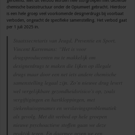
genoemd. Met dit verbod worden hele stofgroepen met dezelfde
chemische basisstructuur onder de Opiumwet gebracht. Hierdoor
is een hele groep veel voorkomende designerdrugs bij voorbaat
verboden, ongeacht de specifieke samenstelling. Het verbod gaat
per 1 juli 2025 in.
Staatssecretaris van Jeugd, Preventie en Sport,
Vincent Karremans: “Het is voor
drugsproducenten nu te makkelijk om
designerdrugs te maken die lijken op illegale
drugs maar door een net iets andere chemische
samenstelling legaal zijn. Zo’n nieuwe drug levert
wel vergelijkbare gezondheidsrisico’s op, zoals
vergiftigingen en hartkloppingen, met
ziekenhuisopnames en verslavingsproblematiek
als gevolg. Met dit verbod op hele groepen
nieuwe psychoactieve stoffen gaan we deze
praktijk tegen. En daarmee geven we een