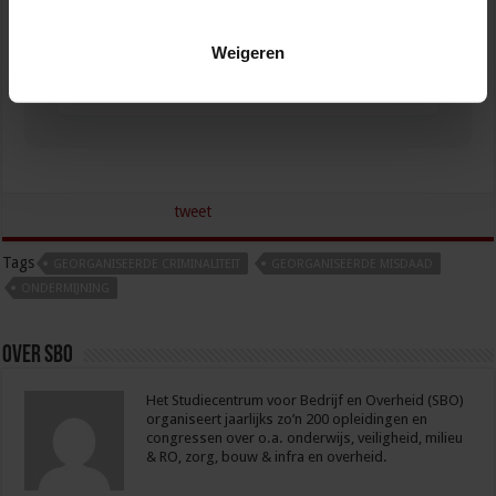
Gebouwbeheer en veiligheid
Weigeren
VEILIGHEID
tweet
Tags
GEORGANISEERDE CRIMINALITEIT
GEORGANISEERDE MISDAAD
ONDERMIJNING
Over sbo
Het Studiecentrum voor Bedrijf en Overheid (SBO)
organiseert jaarlijks zo’n 200 opleidingen en
congressen over o.a. onderwijs, veiligheid, milieu
& RO, zorg, bouw & infra en overheid.