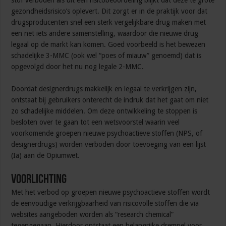
stof verboden als uit een risicobeoordeling blijkt dat deze te grote
gezondheidsrisico’s oplevert. Dit zorgt er in de praktijk voor dat
drugsproducenten snel een sterk vergelijkbare drug maken met
een net iets andere samenstelling, waardoor die nieuwe drug
legaal op de markt kan komen. Goed voorbeeld is het bewezen
schadelijke 3-MMC (ook wel “poes of miauw” genoemd) dat is
opgevolgd door het nu nog legale 2-MMC.
Doordat designerdrugs makkelijk en legaal te verkrijgen zijn,
ontstaat bij gebruikers onterecht de indruk dat het gaat om niet
zo schadelijke middelen. Om deze ontwikkeling te stoppen is
besloten over te gaan tot een wetsvoorstel waarin veel
voorkomende groepen nieuwe psychoactieve stoffen (NPS, of
designerdrugs) worden verboden door toevoeging van een lijst
(Ia) aan de Opiumwet.
Voorlichting
Met het verbod op groepen nieuwe psychoactieve stoffen wordt
de eenvoudige verkrijgbaarheid van risicovolle stoffen die via
websites aangeboden worden als “research chemical”
tegengegaan. Hierdoor ontstaat een belangrijke drempel voor