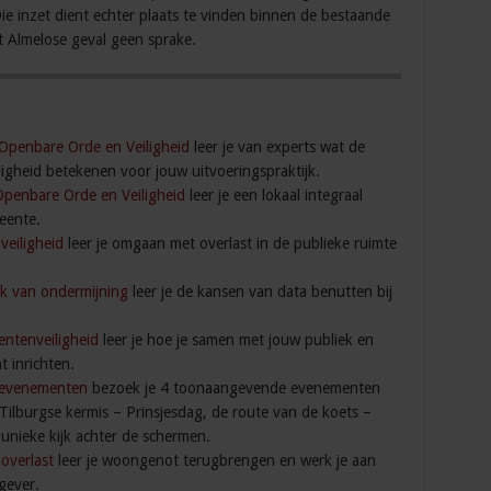
Die inzet dient echter plaats te vinden binnen de bestaande
et Almelose geval geen sprake.
 Openbare Orde en Veiligheid
leer je van experts wat de
igheid betekenen voor jouw uitvoeringspraktijk.
Openbare Orde en Veiligheid
leer je een lokaal integraal
eente.
veiligheid
leer je omgaan met overlast in de publieke ruimte
k van ondermijning
leer je de kansen van data benutten bij
ntenveiligheid
leer je hoe je samen met jouw publiek en
t inrichten.
j evenementen
bezoek je 4 toonaangevende evenementen
Tilburgse kermis – Prinsjesdag, de route van de koets –
unieke kijk achter de schermen.
overlast
leer je woongenot terugbrengen en werk je aan
gever.