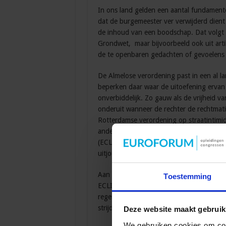
In ons land gelden een aantal fundamente
dat de burgemeester ver verwijderd dient
de inhoud van een boodschap. Dat volgt ni
Grondwet, maar bijvoorbeeld ook uit arti
de te openbaren gedachten of gevoelens
De Almelose verordening past in een al l
beperken daar waar de uitoefening ervan t
onverbiddelijk. Zo gauw als de vrijheid v
onderuit wanneer de rechter de rechtma
Rotterdamse verordening op straatintimi
ander ‘met aanstootgevende taal, gebaren,
(ECLI:NL:GHDHA:2019:3293; AB 2020/179
uitjouwverbod Eindhoven (Hoge Raad 9 f
Aan een aantal vloekverboden maakte de 
Toestemming
ECLI:NL:XX:1986:AM9086, AB 1986, 569 m.n
regering niet tot een dergelijke vernietig
strijd met het recht dient over te gaan.
Deze website maakt gebruik
We gebruiken cookies om cont