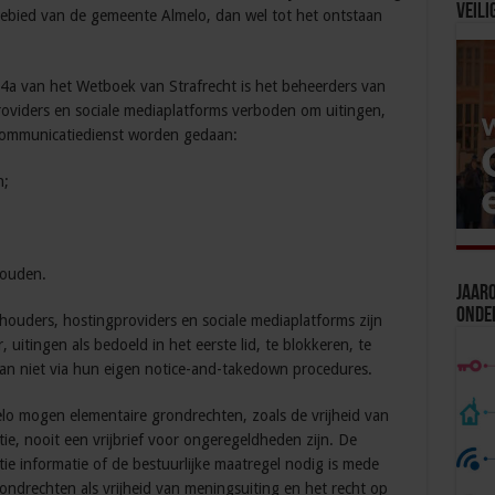
Veili
bied van de gemeente Almelo, dan wel tot het ontstaan
54a van het Wetboek van Strafrecht is het beheerders van
viders en sociale mediaplatforms verboden om uitingen,
n communicatiedienst worden gedaan:
n;
houden.
Jaaro
Onde
ouders, hostingproviders en sociale mediaplatforms zijn
 uitingen als bedoeld in het eerste lid, te blokkeren, te
dan niet via hun eigen notice-and-takedown procedures.
lo mogen elementaire grondrechten, zoals de vrijheid van
e, nooit een vrijbrief voor ongeregeldheden zijn. De
ie informatie of de bestuurlijke maatregel nodig is mede
ondrechten als vrijheid van meningsuiting en het recht op