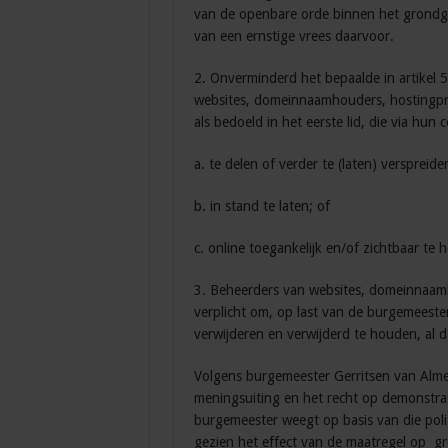
van de openbare orde binnen het grondge
van een ernstige vrees daarvoor.
2. Onverminderd het bepaalde in artikel 
websites, domeinnaamhouders, hostingpro
als bedoeld in het eerste lid, die via hu
a. te delen of verder te (laten) verspreide
b. in stand te laten; of
c. online toegankelijk en/of zichtbaar te 
3. Beheerders van websites, domeinnaamh
verplicht om, op last van de burgemeester,
verwijderen en verwijderd te houden, al 
Volgens burgemeester Gerritsen van Alme
meningsuiting en het recht op demonstrati
burgemeester weegt op basis van die polit
gezien het effect van de maatregel op gr