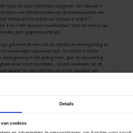
le regels die onze rechtstaat vormgeven. Een daarvan is
 te blijven van het beoordelen van de toelaatbaarheid van
et slechts uit het verbod van censuur in artikel 7
kel 4 lid 3 Wet openbare manifestaties: ‘Over de inhoud van
 worden geen gegevens verlangd.’
anger gekoesterde wens om de vrijheid van meningsuiting te
ot onwenselijke uitkomsten leidt. De rechter is echter
an meningsuiting in het geding komt, gaat de verordening
tigheid ervan moet beoordelen. Recent overkwam dat de
datie waarin het was verboden om in het openbaar een
 geluiden of gedragingen lastig te vallen’
). Wat ouder is de onverbindendverklaring van het
ebruari 1993, NJ 1993, 646).
regering zelf spontaan een einde (KB 5 jun 1986,
Details
t. B.J. van der Net). De vraag is of ook in dit geval de
ingsactie op basis van artikel 132 lid 4 Grondwet wegens
 van cookies
ent en advertenties te personaliseren, om functies voor social