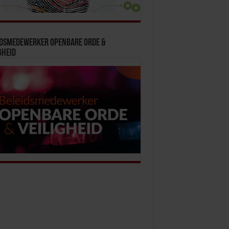
idsmedewerker Openbare Orde &
gheid