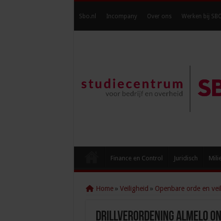
Sbo.nl
Incompany
Over ons
Werken bij SB
Finance en Control
Juridisch
Mili
Home
»
Veiligheid
»
Openbare orde en veil
Drillverordening Almelo o