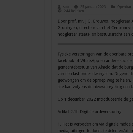
sbo
25 januari 2023
Openbare 
244 Bekeken
Door prof. mr. J.G. Brouwer, hoogleraar 
Groningen, directeur van het Centrum voo
hoogleraar staats- en bestuursrecht aan d
Fysieke verstoringen van de openbare ord
facebook of WhatsApp en andere sociale
gemeentebestuur van Almelo dat de burg
van een last onder dwangsom. Degene di
gedwongen om de oproep weg te halen, zo
site kan volgens de nieuwe regeling een
Op 1 december 2022 introduceerde de ge
Artikel 2:1b Digitale ordeverstoring:
1. Het is verboden om via digitale middele
media, uitingen te doen, te delen en/of in