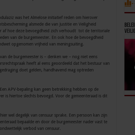
ulaziz was het Almelose initiatief reden om hierover
htsbescherming alsmede die van Justitie en Veiligheid
Bele
Veili
 af hoe deze bevoegdheid zich verhoudt tot de territoriale
eden van de burgemeester. En ook hoe de bevoegdheid
rondwet opgenomen vrijheid van meningsuiting.
 van de burgemeester is – denken we – nog niet eens
rsrechtspraak heeft al eens geoordeeld dat het bestuur van
e gedraging doet gelden, handhavend mag optreden
. Een APV-bepaling kan geen betrekking hebben op de
er is hiertoe slechts bevoegd. Voor de gemeenteraad is dit
hier wel degelijk van censuur sprake. Een persoon kan zijn
enteraad bepaalde en door de burgemeester nader vast te
rondwettelijk verbod van censuur.