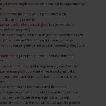
minaliteit en jeugdgroepen
leer je om met ketenpartners tot
n.
eugdcriminaliteit
hoor je hoe je tot succesvolle
anpak van jonge aanwas
ak van leefbaarheid en veiligheid
leer je kwetsbare
en leefbare omgeving.
je de goede vragen stellen en de juiste antwoorden krijgen.
er je hoe je de wet Bibob toepast in jouw gemeente.
k van ondermijning
leer je hoe je verantwoording aflegt over
.
n ondermijning
leer je hoe je voorkomt dat criminele
te.
logie
leer je wat de verschijningsvormen, oorzaken en
 deze waar mogelijk voorkomt en waar nodig aanpakt.
ex-gedetineerden
leer je hoe je komt tot een sluitende
meente.
ager
wordt aan de hand van zowel theorie als
trategie die zich richt op gedragsverandering richting
van een participatiestrategie gericht op de wijk.
dsprobleem maar ook een sociaal maatschappelijk probleem.