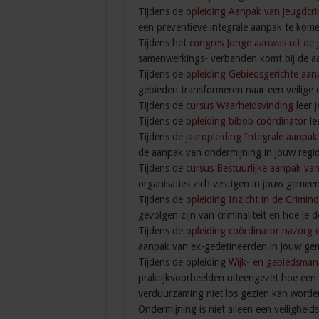
Tijdens de
opleiding Aanpak van jeugdcri
een preventieve integrale aanpak te kome
Tijdens het
congres Jonge aanwas uit de j
samenwerkings- verbanden komt bij de a
Tijdens de
opleiding Gebiedsgerichte aanp
gebieden transformeren naar een veilige 
Tijdens de
cursus Waarheidsvinding
leer 
Tijdens de
opleiding bibob coördinator
le
Tijdens de
jaaropleiding Integrale aanpa
de aanpak van ondermijning in jouw regio
Tijdens de
cursus Bestuurlijke aanpak va
organisaties zich vestigen in jouw gemeen
Tijdens de
opleiding Inzicht in de Crimino
gevolgen zijn van criminaliteit en hoe je
Tijdens de
opleiding coördinator nazorg 
aanpak van ex-gedetineerden in jouw ge
Tijdens de opleiding
Wijk- en gebiedsman
praktijkvoorbeelden uiteengezet hoe een s
verduurzaming niet los gezien kan worden 
Ondermijning is niet alleen een veilighei