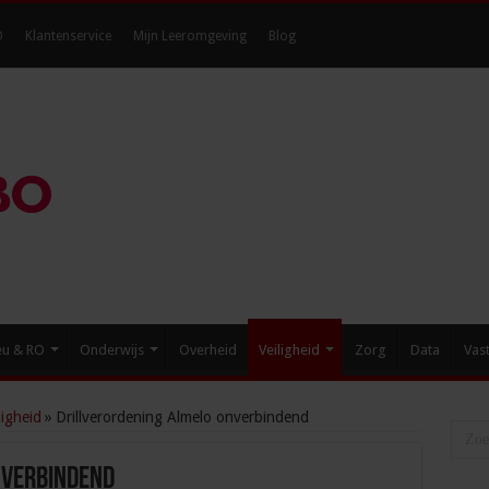
O
Klantenservice
Mijn Leeromgeving
Blog
eu & RO
Onderwijs
Overheid
Veiligheid
Zorg
Data
Vas
igheid
»
Drillverordening Almelo onverbindend
nverbindend