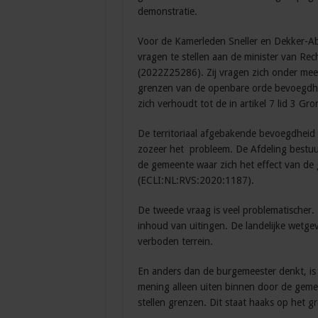
demonstratie.
Voor de Kamerleden Sneller en Dekker-Abd
vragen te stellen aan de minister van Rec
(2022Z25286). Zij vragen zich onder meer
grenzen van de openbare orde bevoegdh
zich verhoudt tot de in artikel 7 lid 3 G
De territoriaal afgebakende bevoegdheid
zozeer het probleem. De Afdeling bestuu
de gemeente waar zich het effect van d
(ECLI:NL:RVS:2020:1187).
De tweede vraag is veel problematischer
inhoud van uitingen. De landelijke wetgev
verboden terrein.
En anders dan de burgemeester denkt, is 
mening alleen uiten binnen door de geme
stellen grenzen. Dit staat haaks op het g