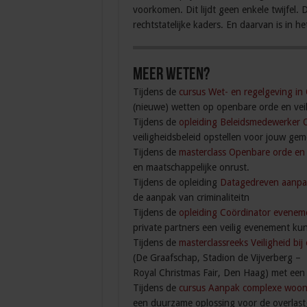
voorkomen. Dit lijdt geen enkele twijfel. 
rechtstatelijke kaders. En daarvan is in h
Meer weten?
Tijdens de
cursus Wet- en regelgeving in
(nieuwe) wetten op openbare orde en veil
Tijdens de
opleiding Beleidsmedewerker 
veiligheidsbeleid opstellen voor jouw gem
Tijdens de
masterclass Openbare orde en 
en maatschappelijke onrust.
Tijdens de opleiding
Datagedreven aanpa
de aanpak van criminaliteitn
Tijdens de
opleiding Coördinator eveneme
private partners een veilig evenement kun
Tijdens de
masterclassreeks Veiligheid bi
(De Graafschap, Stadion de Vijverberg – 
Royal Christmas Fair, Den Haag) met een 
Tijdens de
cursus Aanpak complexe woon
een duurzame oplossing voor de overlast