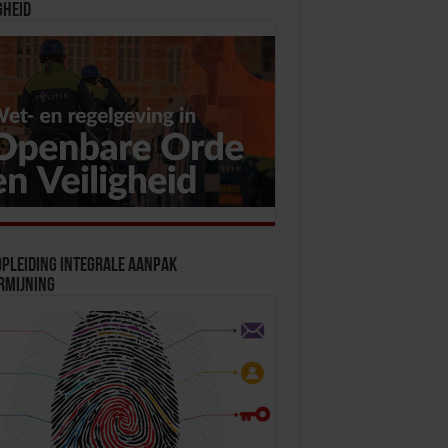
gheid
pleiding Integrale Aanpak
rmijning