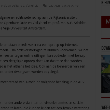
Nieu
orde en veiligheid
,
Veiligheid
Laat een reactie achter
Algemene rechtswetenschap aan de Rijksuniversiteit
r Openbare Orde en Veiligheid en prof. mr. A.E. Schilder,
e Vrije Universiteit Amsterdam.
e ontstaan steeds vaker na een oproep op internet,
Down
 media. Om ordeverstoringen te kunnen voorkomen, wil het
emeester tegen online uitingen kan optreden met behulp
e een dergelijke oproep doet kan daarmee dan worden
 is het althans het idee. Ook aan de beheerder van een
 last onder dwangsom worden opgelegd.
meenteraad van Almelo de volgende bepaling in de APV:
n, onder andere via internet, virtuele ruimtes en sociale
Wet- 
 stand te laten, die kunnen leiden tot een fysieke verstoring