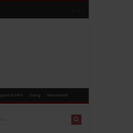
tgoed & Infra
Overig
Nieuwsbrief