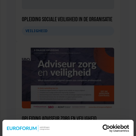
Opleiding Sociale Veiligheid in de Organisatie
VEILIGHEID
Opleiding Adviseur zorg en veiligheid
VEILIGHEID