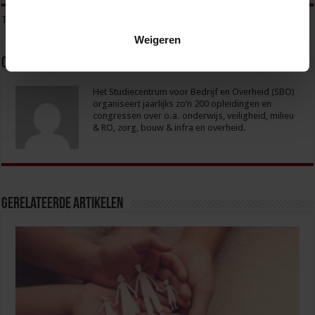
Tags
COMPLEXE PROBLEMATIEK
MEERVOUDIGE PROBLEMATIEK
Weigeren
Over sbo
Het Studiecentrum voor Bedrijf en Overheid (SBO)
organiseert jaarlijks zo’n 200 opleidingen en
congressen over o.a. onderwijs, veiligheid, milieu
& RO, zorg, bouw & infra en overheid.
Gerelateerde Artikelen