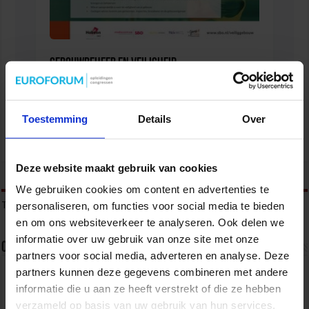
Gebouwbeheer en veiligheid
VEILIGHEID
Toestemming
Details
Over
Deze website maakt gebruik van cookies
tweet
We gebruiken cookies om content en advertenties te
Tags
personaliseren, om functies voor social media te bieden
ONDERMIJNING
en om ons websiteverkeer te analyseren. Ook delen we
informatie over uw gebruik van onze site met onze
Over sbo
partners voor social media, adverteren en analyse. Deze
partners kunnen deze gegevens combineren met andere
Het Studiecentrum voor Bedrijf en Overheid (SBO)
organiseert jaarlijks zo’n 200 opleidingen en
informatie die u aan ze heeft verstrekt of die ze hebben
congressen over o.a. onderwijs, veiligheid, milieu
verzameld op basis van uw gebruik van hun services.