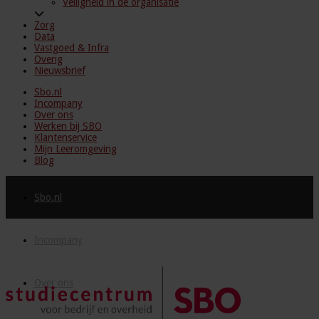
Veiligheid in de organisatie
Zorg
Data
Vastgoed & Infra
Overig
Nieuwsbrief
Sbo.nl
Incompany
Over ons
Werken bij SBO
Klantenservice
Mijn Leeromgeving
Blog
Sbo.nl
Incompany
Over ons