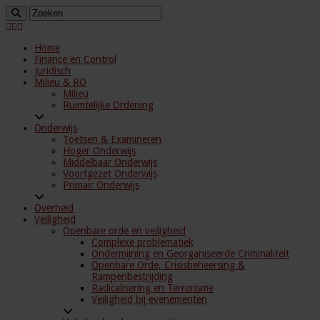
Home
Finance en Control
Juridisch
Milieu & RO
Milieu
Ruimtelijke Ordening
Onderwijs
Toetsen & Examineren
Hoger Onderwijs
Middelbaar Onderwijs
Voortgezet Onderwijs
Primair Onderwijs
Overheid
Veiligheid
Openbare orde en veiligheid
Complexe problematiek
Ondermijning en Georganiseerde Criminaliteit
Openbare Orde, Crisisbeheersing &
Rampenbestrijding
Radicalisering en Terrorisme
Veiligheid bij evenementen