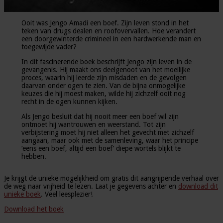
Ooit was Jengo Amadi een boef. Zijn leven stond in het
teken van drugs dealen en roofovervallen. Hoe verandert
een doorgewinterde crimineel in een hardwerkende man en
toegewijde vader?
In dit fascinerende boek beschrijft Jengo zijn leven in de
gevangenis. Hij maakt ons deelgenoot van het moeilijke
proces, waarin hij leerde zijn misdaden en de gevolgen
daarvan onder ogen te zien. Van de bijna onmogelijke
keuzes die hij moest maken, wilde hij zichzelf ooit nog
recht in de ogen kunnen kijken.
Als Jengo besluit dat hij nooit meer een boef wil zijn
ontmoet hij wantrouwen en weerstand. Tot zijn
verbijstering moet hij niet alleen het gevecht met zichzelf
aangaan, maar ook met de samenleving, waar het principe
‘eens een boef, altijd een boef’ diepe wortels blijkt te
hebben.
Je krijgt de unieke mogelijkheid om gratis dit aangrijpende verhaal over
de weg naar vrijheid te lezen. Laat je gegevens achter en
download dit
unieke boek
. Veel leesplezier!
Download het boek