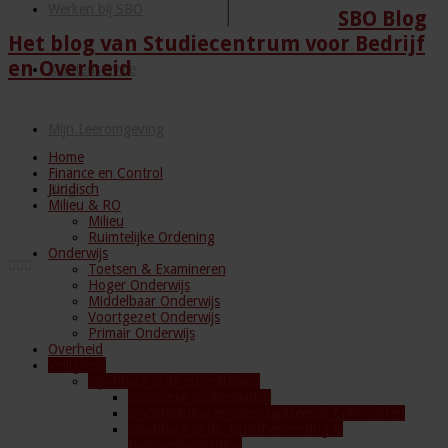
Werken bij SBO
SBO Blog
Het blog van Studiecentrum voor Bedrijf
en Overheid
Klantenservice
Mijn Leeromgeving
Home
Finance en Control
Juridisch
Blog
Milieu & RO
Milieu
Ruimtelijke Ordening
Onderwijs
Toetsen & Examineren
Hoger Onderwijs
Middelbaar Onderwijs
Voortgezet Onderwijs
Primair Onderwijs
Overheid
Veiligheid
Openbare orde en veiligheid
Complexe problematiek
Ondermijning en Georganiseerde Criminaliteit
Openbare Orde, Crisisbeheersing &
Rampenbestrijding