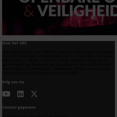
Over het SBO
Het Studiecentrum voor Bedrijf en Overheid (SBO) organiseert jaarlijks
zo’n 200 studiedagen en opleidingen over o.a. ruimtelijke ordening &
milieu, bestuur, verkeer & vervoer, sociale zekerheid, onderwijs en
gezondheidszorg. Onderdeel van Euroforum BV zijn Studiecentrum
voor Bedrijf en Overheid (SBO), Nederlands Instituut voor de Bouw
(NIB) en Secretary Management Instituut (SMI).
Volg ons via
Contact gegevens
Studiecentrum voor Bedrijf en Overheid