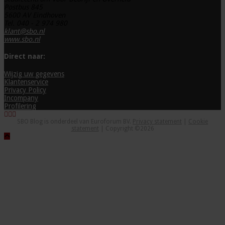
Postbus 845
5600 AV Eindhoven
Tel. 040 - 2 974 980
klant@sbo.nl
www.sbo.nl
Direct naar:
Wijzig uw gegevens
Klantenservice
Privacy Policy
Incompany
Profilering
SBO Blog is onderdeel van Euroforum BV.
Privacy statement
|
Cookie
statement
| Copyright ©2026