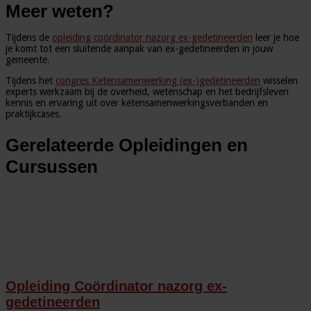
Meer weten?
Tijdens de
opleiding coördinator nazorg ex-gedetineerden
leer je hoe
je komt tot een sluitende aanpak van ex-gedetineerden in jouw
gemeente.
Tijdens het
congres Ketensamenwerking (ex-)gedetineerden
wisselen
experts werkzaam bij de overheid, wetenschap en het bedrijfsleven
kennis en ervaring uit over ketensamenwerkingsverbanden en
praktijkcases.
Gerelateerde Opleidingen en
Cursussen
Opleiding Coördinator nazorg ex-
gedetineerden