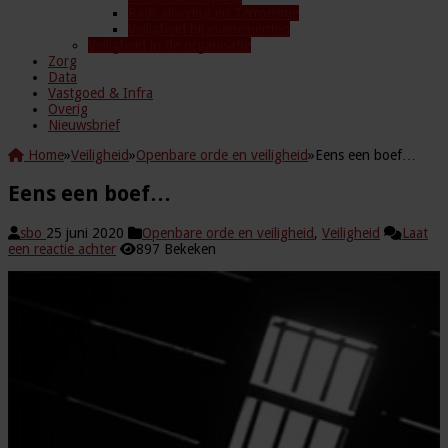
Radicalisering en Terrorisme
Veiligheid bij evenementen
Veiligheid in de organisatie
Zorg
Data
Vastgoed & Infra
Overig
Nieuwsbrief
Home
»
Veiligheid
»
Openbare orde en veiligheid
»
Eens een boef…
Eens een boef…
sbo
25 juni 2020
Openbare orde en veiligheid
,
Veiligheid
Laat
een reactie achter
897 Bekeken