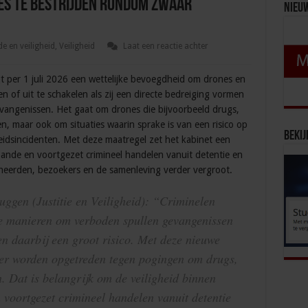
es te bestrijden rondom zwaar
Nieu
e en veiligheid
,
Veiligheid
Laat een reactie achter
ijgt per 1 juli 2026 een wettelijke bevoegdheid om drones en
 of uit te schakelen als zij een directe bedreiging vormen
evangenissen. Het gaat om drones die bijvoorbeeld drugs,
n, maar ook om situaties waarin sprake is van een risico op
Bekij
eidsincidenten. Met deze maatregel zet het kabinet een
bande en voortgezet crimineel handelen vanuit detentie en
ineerden, bezoekers en de samenleving verder vergroot.
uggen (Justitie en Veiligheid): “Criminelen
e manieren om verboden spullen gevangenissen
n daarbij een groot risico. Met deze nieuwe
er worden opgetreden tegen pogingen om drugs,
n. Dat is belangrijk om de veiligheid binnen
voortgezet crimineel handelen vanuit detentie