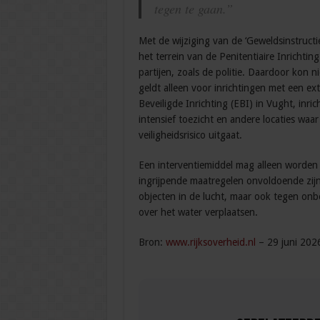
tegen te gaan.”
Met de wijziging van de ‘Geweldsinstructie 
het terrein van de Penitentiaire Inrichtin
partijen, zoals de politie. Daardoor kon 
geldt alleen voor inrichtingen met een ext
Beveiligde Inrichting (EBI) in Vught, inri
intensief toezicht en andere locaties waa
veiligheidsrisico uitgaat.
Een interventiemiddel mag alleen worden 
ingrijpende maatregelen onvoldoende zi
objecten in de lucht, maar ook tegen on
over het water verplaatsen.
Bron:
www.rijksoverheid.nl
– 29 juni 202