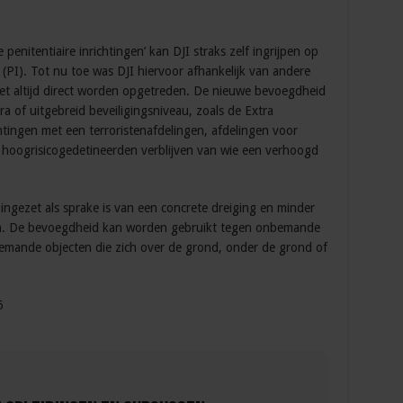
penitentiaire inrichtingen’ kan DJI straks zelf ingrijpen op
g (PI). Tot nu toe was DJI hiervoor afhankelijk van andere
niet altijd direct worden opgetreden. De nieuwe bevoegdheid
ra of uitgebreid beveiligingsniveau, zoals de Extra
chtingen met een terroristenafdelingen, afdelingen voor
r hoogrisicogedetineerden verblijven van wie een verhoogd
ingezet als sprake is van een concrete dreiging en minder
jn. De bevoegdheid kan worden gebruikt tegen onbemande
bemande objecten die zich over de grond, onder de grond of
6