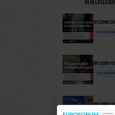
Gerelateerde
Opleiding C
VEILIGHEI
Opleiding P
VEILIGHEI
Opleiding Soc
VEILIGHEI