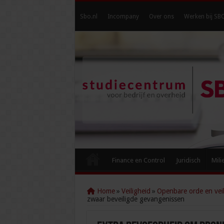
Sbo.nl
Incompany
Over ons
Werken bij SB
Finance en Control
Juridisch
Mili
Home
»
Veiligheid
»
Openbare orde en veil
zwaar beveiligde gevangenissen