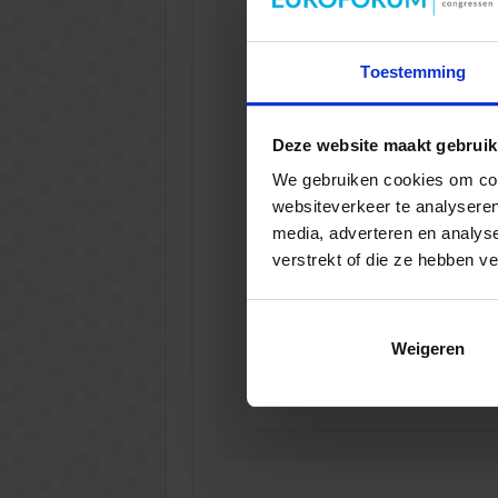
Toestemming
Opleiding Ad
Deze website maakt gebruik
VEILIGHEI
We gebruiken cookies om cont
websiteverkeer te analyseren
media, adverteren en analys
verstrekt of die ze hebben v
Gebouwbehee
Weigeren
VEILIGHEI