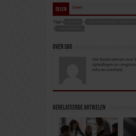
tweet
Delen
Tags
DRONES
GEORGANISEERDE CRIMINALIT
ONDERMIJNING
Over sbo
Het Studiecentrum voor Be
opleidingen en congresse
infra en overheid.
Gerelateerde Artikelen