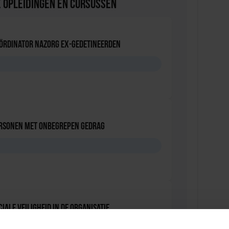
 Opleidingen en Cursussen
oördinator nazorg ex-gedetineerden
D
ersonen met onbegrepen gedrag
D
iale Veiligheid in de Organisatie
D