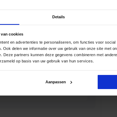
Details
viseur zorg en veiligheid
 van cookies
D
ent en advertenties te personaliseren, om functies voor social
. Ook delen we informatie over uw gebruik van onze site met on
e. Deze partners kunnen deze gegevens combineren met andere i
erzameld op basis van uw gebruik van hun services.
r en veiligheid
Aanpassen
D