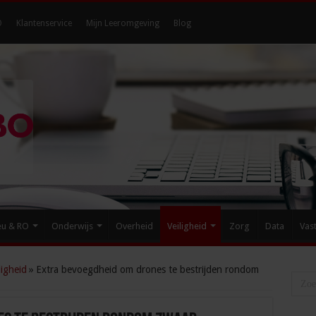
O
Klantenservice
Mijn Leeromgeving
Blog
eu & RO
Onderwijs
Overheid
Veiligheid
Zorg
Data
Vas
igheid
»
Extra bevoegdheid om drones te bestrijden rondom