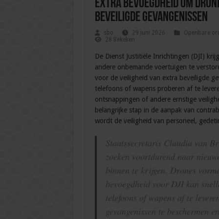
Extra bevoegdheid om dron
beveiligde gevangenissen
sbo
29 juni 2026
Openbare ord
28 Bekeken
De Dienst Justitiële Inrichtingen (DJI) kr
andere onbemande voertuigen te verstoren
voor de veiligheid van extra beveiligde g
telefoons of wapens proberen af te levere
ontsnappingen of andere ernstige veiligh
belangrijke stap in de aanpak van contra
wordt de veiligheid van personeel, gedet
Staatssecretaris Claudia van Br
zoeken voortdurend naar nieuw
binnen te krijgen. Drones vorme
bevoegdheid voor DJI kan snell
telefoons of wapens af te levere
gevangenissen te beschermen en 