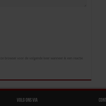
deze browser voor de volgende keer wanneer ik een reactie
Volg ons via
Con