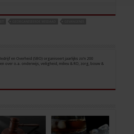
EIT
GEORGANISEERDE MISDAAD
GEVANGENIS
drijf en Overheid (SBO) organiseert jaarlijks zo’n 200
n over o.a. onderwijs, veiligheid, milieu & RO, zorg, bouw &