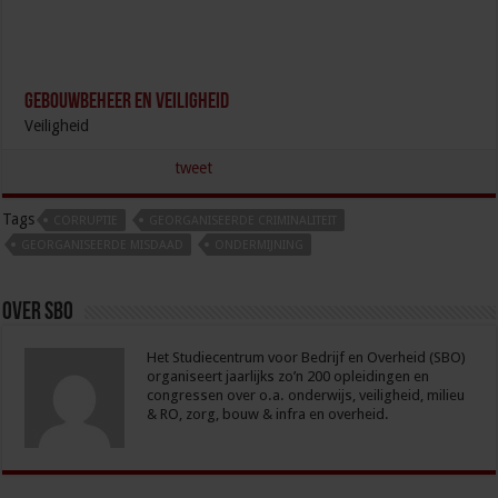
Gebouwbeheer en veiligheid
Veiligheid
tweet
Tags
CORRUPTIE
GEORGANISEERDE CRIMINALITEIT
GEORGANISEERDE MISDAAD
ONDERMIJNING
Over sbo
Het Studiecentrum voor Bedrijf en Overheid (SBO)
organiseert jaarlijks zo’n 200 opleidingen en
congressen over o.a. onderwijs, veiligheid, milieu
& RO, zorg, bouw & infra en overheid.