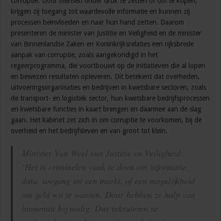
corruptie. Door mensen onder druk te zetten of om te kopen,
krijgen zij toegang tot waardevolle informatie en kunnen zij
processen beïnvloeden en naar hun hand zetten. Daarom
presenteren de minister van Justitie en Veiligheid en de minister
van Binnenlandse Zaken en Koninkrijksrelaties een rijksbrede
aanpak van corruptie, zoals aangekondigd in het
regeerprogramma, die voortbouwt op de initiatieven die al lopen
en bewezen resultaten opleveren. Dit betekent dat overheden,
uitvoeringsorganisaties en bedrijven in kwetsbare sectoren, zoals
de transport- en logistiek sector, hun kwetsbare bedrijfsprocessen
en kwetsbare functies in kaart brengen en daarmee aan de slag
gaan. Het kabinet zet zich in om corruptie te voorkomen, bij de
overheid en het bedrijfsleven en van groot tot klein.
Minister Van Weel van Justitie en Veiligheid:
‘Het is criminelen vaak te doen om informatie,
data, toegang tot een markt, of een mogelijkheid
om geld wit te wassen. Daar hebben ze hulp van
binnenuit bij nodig. Dus rekruteren ze