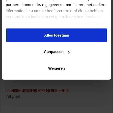
Opleiding Personen met onbegrepen gedrag
partners kunnen deze gegevens combineren met andere
Veiligheid
informatie die u aan ze heeft verstrekt of die ze hebben
verzameld op basis van uw gebruik van hun services.
Alles toestaan
Opleiding Sociale Veiligheid in de Organisatie
Veiligheid
Aanpassen
Weigeren
Opleiding Adviseur zorg en veiligheid
Veiligheid