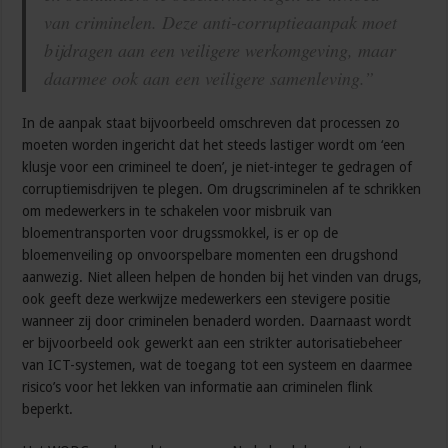
van criminelen. Deze anti-corruptieaanpak moet
bijdragen aan een veiligere werkomgeving, maar
daarmee ook aan een veiligere samenleving.”
In de aanpak staat bijvoorbeeld omschreven dat processen zo
moeten worden ingericht dat het steeds lastiger wordt om ‘een
klusje voor een crimineel te doen’, je niet-integer te gedragen of
corruptiemisdrijven te plegen. Om drugscriminelen af te schrikken
om medewerkers in te schakelen voor misbruik van
bloementransporten voor drugssmokkel, is er op de
bloemenveiling op onvoorspelbare momenten een drugshond
aanwezig. Niet alleen helpen de honden bij het vinden van drugs,
ook geeft deze werkwijze medewerkers een stevigere positie
wanneer zij door criminelen benaderd worden. Daarnaast wordt
er bijvoorbeeld ook gewerkt aan een strikter autorisatiebeheer
van ICT-systemen, wat de toegang tot een systeem en daarmee
risico’s voor het lekken van informatie aan criminelen flink
beperkt.