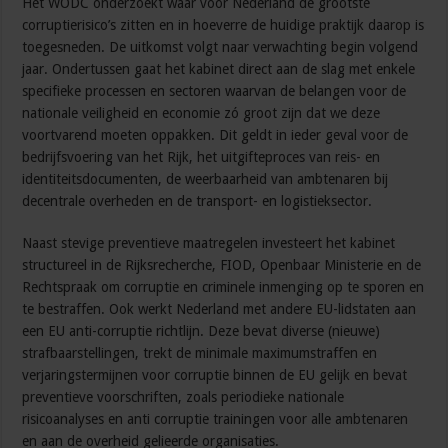
Het WODC onderzoekt waar voor Nederland de grootste
corruptierisico’s zitten en in hoeverre de huidige praktijk daarop is
toegesneden. De uitkomst volgt naar verwachting begin volgend
jaar. Ondertussen gaat het kabinet direct aan de slag met enkele
specifieke processen en sectoren waarvan de belangen voor de
nationale veiligheid en economie zó groot zijn dat we deze
voortvarend moeten oppakken. Dit geldt in ieder geval voor de
bedrijfsvoering van het Rijk, het uitgifteproces van reis- en
identiteitsdocumenten, de weerbaarheid van ambtenaren bij
decentrale overheden en de transport- en logistieksector.
Naast stevige preventieve maatregelen investeert het kabinet
structureel in de Rijksrecherche, FIOD, Openbaar Ministerie en de
Rechtspraak om corruptie en criminele inmenging op te sporen en
te bestraffen. Ook werkt Nederland met andere EU-lidstaten aan
een EU anti-corruptie richtlijn. Deze bevat diverse (nieuwe)
strafbaarstellingen, trekt de minimale maximumstraffen en
verjaringstermijnen voor corruptie binnen de EU gelijk en bevat
preventieve voorschriften, zoals periodieke nationale
risicoanalyses en anti corruptie trainingen voor alle ambtenaren
en aan de overheid gelieerde organisaties.