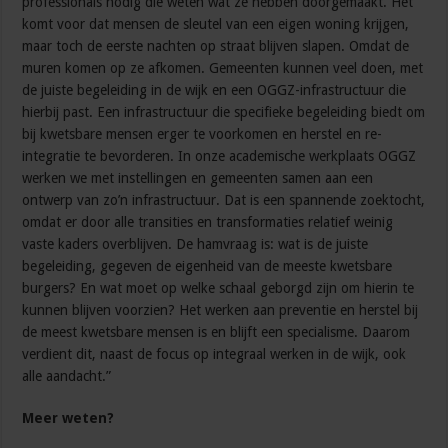
professionals nodig die weten wat ze hebben doorgemaakt. Het
komt voor dat mensen de sleutel van een eigen woning krijgen,
maar toch de eerste nachten op straat blijven slapen. Omdat de
muren komen op ze afkomen. Gemeenten kunnen veel doen, met
de juiste begeleiding in de wijk en een OGGZ-infrastructuur die
hierbij past. Een infrastructuur die specifieke begeleiding biedt om
bij kwetsbare mensen erger te voorkomen en herstel en re-
integratie te bevorderen. In onze academische werkplaats OGGZ
werken we met instellingen en gemeenten samen aan een
ontwerp van zo’n infrastructuur. Dat is een spannende zoektocht,
omdat er door alle transities en transformaties relatief weinig
vaste kaders overblijven. De hamvraag is: wat is de juiste
begeleiding, gegeven de eigenheid van de meeste kwetsbare
burgers? En wat moet op welke schaal geborgd zijn om hierin te
kunnen blijven voorzien? Het werken aan preventie en herstel bij
de meest kwetsbare mensen is en blijft een specialisme. Daarom
verdient dit, naast de focus op integraal werken in de wijk, ook
alle aandacht.”
Meer weten?