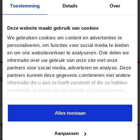
Gebouwbeheer en veiligheid
Toestemming
Details
Over
VEILIGHEID
Deze website maakt gebruik van cookies
We gebruiken cookies om content en advertenties te
personaliseren, om functies voor social media te bieden
en om ons websiteverkeer te analyseren. Ook delen we
tweet
informatie over uw gebruik van onze site met onze
partners voor social media, adverteren en analyse. Deze
partners kunnen deze gegevens combineren met andere
Over Frank van Summeren
informatie die u aan ze heeft verstrekt of die ze hebben
verzameld op basis van uw gebruik van hun services.
Congres- en opleidingsmanager veiligheid bij het
Studiecentrum voor Bedrijf en Overheid.
Alles toestaan
Aanpassen