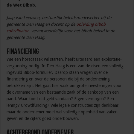
de Wet Bibob.
Jaap van Leeuwen, bestuurlijk beleidsmedewerker bij de
gemeente Den Haag en docent op de
opleiding bibob
coördinator
, verantwoordelijk voor het bibob beleid in de
gemeente Den Haag.
Financiering
Wie een horecazaak wil starten, heeft uiteraard een exploi­tatie­
ver­gun­ning nodig. In Den Haag is een van de eisen een volledig
ingevuld Bibob­-formulier. Daarop staan vragen ­over de
financiering en over de personen die bij de onder­neming
betrokken zijn. Het gaat hier vaak om grote investeringen voor
de overname van een be­staande zaak of de aankoop van een
pand. Waar komt dat geld vandaan? Eigen­ vermogen? Een
lening? Crowdfunding? Vele legale constructie­s zijn denkbaar,
maar de ondernemer moet wel volledige openheid van zaken
geven en de cijfers goed onderbouwen.
Achtergrond ondernemer