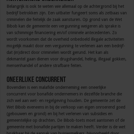
Belangrijk is ook te weten wie alle­maal op de achtergrond bij het
bedrijf betrokken zijn. Een uitbater fungeert soms als zetbaas van
crimi­nelen die feitelijk de zaak aansturen­. Op grond van de Wet
Bibob kan de gemeente een vergunning­ weigeren als sprake is
van schimmige financiering en/of criminele antecedenten. Zo
wordt voorkomen dat de over­heid onbedoeld illegale activiteiten
mogelijk maakt door een vergunning­­ te verlenen aan een bedrijf­
dat (in)direct door crimine­len wordt gerund. Het kan als
dekmantel­ gaan dienen voor drugshandel, heling, illegaal gokken­,
mensenhandel of andere strafbare feiten.
Oneerlijke concurrent
Bovendien is een malafide onderneming een oneer­lijke
concurrent­ voor bonafide onder­nemers in dezelfde branche die
zich wel aan wet- en regel­geving houden. De gemeente zet de
Wet Bibob eveneens in bij de verkoop van eigen­ onroerend goed
(gebouwen en grond) en bij het verlenen van subsidies en
gemeentelijke op­ drachten. De Bibob-toets moet aantonen of de
gemeente met bonafide partijen te maken heeft. Verder is de wet
bruikbaar bij de aanpak van huisjesmelkers, bijvoorbeeld door