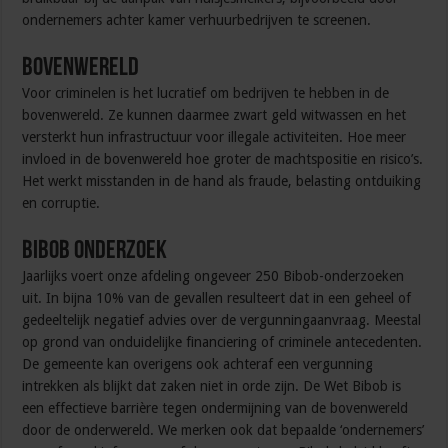
ondernemers achter kamer­ verhuur­­bedrijven te screenen.
Bovenwereld
Voor criminelen is het lucratief om bedrijven te hebben in de
bovenwereld. Ze kunnen daarmee zwart geld witwassen en het
versterkt hun infra­struc­tuur voor illegale activi­teiten. Hoe meer
invloed in de bovenwereld hoe groter de machtspositie en risico’s.
Het werkt misstanden in de hand als fraude, belasting­ ontduiking
en corruptie.
Bibob onderzoek
Jaarlijks voert onze afdeling ongeveer 250 Bibob-onder­zoeken
uit. In bijna 10% van de gevallen resulteert dat in een geheel of
gedeeltelijk negatief advies over de vergunningaanvraag. Meestal
op grond van onduidelijke financiering of criminele ante­cedenten.
De gemeente kan overigens ook achteraf een vergun­ning
intrekken als blijkt dat zaken niet in orde zijn. De Wet Bibob is
een effectieve barrière tegen ondermij­ning van de bovenwereld
door de onderwereld. We merken ook dat bepaalde ‘ondernemers’