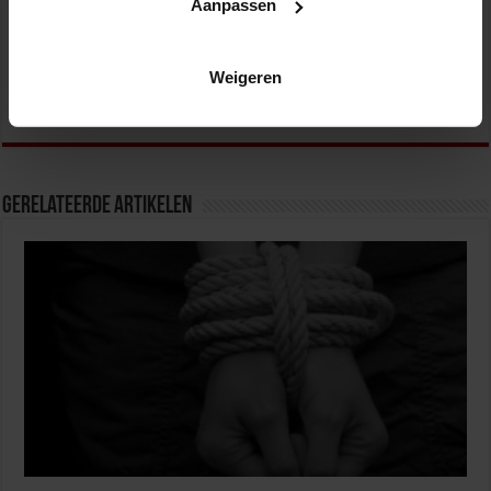
Aanpassen
Het Studiecentrum voor Bedrijf en Overheid (SBO)
organiseert jaarlijks zo’n 200 opleidingen en
congressen over o.a. onderwijs, veiligheid, milieu
Weigeren
& RO, zorg, bouw & infra en overheid.
Gerelateerde Artikelen