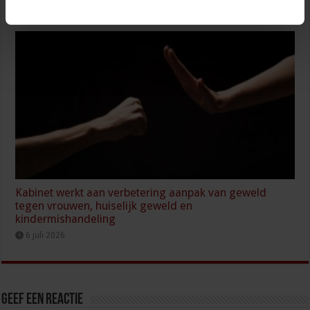
arbeidsongevallen
8 juli 2026
Kabinet werkt aan verbetering aanpak van geweld
tegen vrouwen, huiselijk geweld en
kindermishandeling
6 juli 2026
Geef een reactie