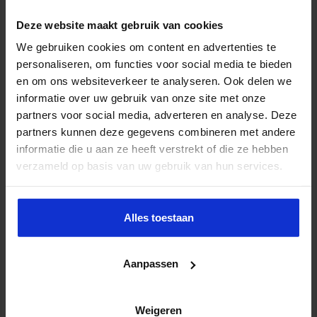
Deze website maakt gebruik van cookies
We gebruiken cookies om content en advertenties te
personaliseren, om functies voor social media te bieden
en om ons websiteverkeer te analyseren. Ook delen we
informatie over uw gebruik van onze site met onze
Partijen maken afspraken over betere hulp en
bescherming voor kinderen en gezinnen
partners voor social media, adverteren en analyse. Deze
9 juli 2026
partners kunnen deze gegevens combineren met andere
informatie die u aan ze heeft verstrekt of die ze hebben
verzameld op basis van uw gebruik van hun services.
Alles toestaan
Aanpassen
Wijziging Arbobesluit voor invulling dossiers bij
Weigeren