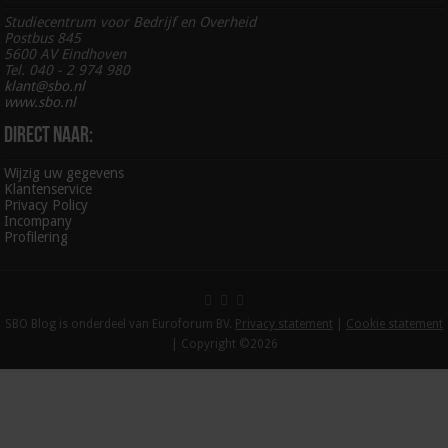
Studiecentrum voor Bedrijf en Overheid
Postbus 845
5600 AV Eindhoven
Tel. 040 - 2 974 980
klant@sbo.nl
www.sbo.nl
Direct naar:
Wijzig uw gegevens
Klantenservice
Privacy Policy
Incompany
Profilering
SBO Blog is onderdeel van Euroforum BV.
Privacy statement
|
Cookie statement
| Copyright ©2026