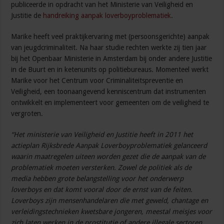
publiceerde in opdracht van het Ministerie van Veiligheid en
Justitie de
handreiking aanpak loverboyproblematiek
.
Marike heeft veel praktijkervaring met (persoonsgerichte) aanpak
van jeugdcriminaliteit. Na haar studie rechten werkte zij tien jaar
bij het Openbaar Ministerie in Amsterdam bij onder andere Justitie
in de Buurt en in ketenunits op politiebureaus. Momenteel werkt
Marike voor het Centrum voor Criminaliteitspreventie en
Veiligheid, een toonaangevend kenniscentrum dat instrumenten
ontwikkelt en implementeert voor gemeenten om de veiligheid te
vergroten.
“Het ministerie van Veiligheid en Justitie heeft in 2011 het
actieplan Rijksbrede Aanpak Loverboyproblematiek gelanceerd
waarin maatregelen uiteen worden gezet die de aanpak van de
problematiek moeten versterken. Zowel de politiek als de
media hebben grote belangstelling voor het onderwerp
loverboys en dat komt vooral door de ernst van de feiten.
Loverboys zijn mensenhandelaren die met geweld, chantage en
verleidingstechnieken kwetsbare jongeren, meestal meisjes voor
zich laten werken in de prostitutie of andere illegale sectoren.