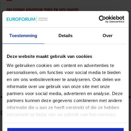
Opleiding Adviseur zorg en veiligheid
Veiligheid
Toestemming
Details
Over
Deze website maakt gebruik van cookies
We gebruiken cookies om content en advertenties te
Gebouwbeheer en veiligheid
personaliseren, om functies voor social media te bieden
Veiligheid
en om ons websiteverkeer te analyseren. Ook delen we
informatie over uw gebruik van onze site met onze
tweet
partners voor social media, adverteren en analyse. Deze
partners kunnen deze gegevens combineren met andere
informatie die u aan ze heeft verstrekt of die ze hebben
Over Frank van Summeren
verzameld op basis van uw gebruik van hun services.
Congres- en opleidingsmanager veiligheid bij het
Studiecentrum voor Bedrijf en Overheid.