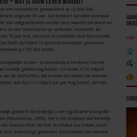
eid – Wat is jouw leven waard?
gen een mensenleven gewaardeerd op €6.000.000.
erland ongeveer 80 jaar. Dat betekent dat ieder levensjaar
Jaaro
der van veiligheidsbeleid worden deze waardes berekend om
Onde
el is en niet teveel berust op symboliek. Voorbeeld: als
 van 70 jaar oud, niet komt te overleiden door bijvoorbeeld
 Dan heeft dat beleid 10 gezonde levensjaren gewonnen
 berekening €750.000 kosten.
tschappelijke kosten- en batenanalyse berekend hoeveel
n huiselijk geweld mag kosten. Conclusie; €150 miljard!
0% van de slachtoffers. We kunnen dus stellen dat wanneer
alen, wat dus €1,5 miljard per jaar mag kosten, dat niet
Curs
selijk geweld in de kindertijd is een significante voorspeller
fase (Nieuwenhuis, 2008). Het is een probleem wat kennelijk
en vicieuze cirkel. Als men de schakel zou breken, levert
ook voor toekomstige generaties. Dat betekent dat wanneer