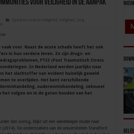
mmunities voor veiligheid in de aanpak
Nieu
7
Openbare orde en veiligheid
,
Veiligheid
,
Zorg
en
ice
e vaak voor. Naast de acute schade heeft het ook
ers in hun verdere leven. Zo zijn drugs- en
Down
edragsproblemen, PTSS (Post Traumatisch Stress
zonderingen. In Nederland worden jaarlijks naar
n het slachtoffer van evident huiselijk geweld
omen te overlijden. Het kent verschillende
dermishandeling, ouderenmishandeling, seksueel
n het volgen en in de gaten houden van het
uurder dan oorlog, blijkt uit een wereldwijde studie naar
er (2014). De onderzoekers van de universiteiten Standford
Bele