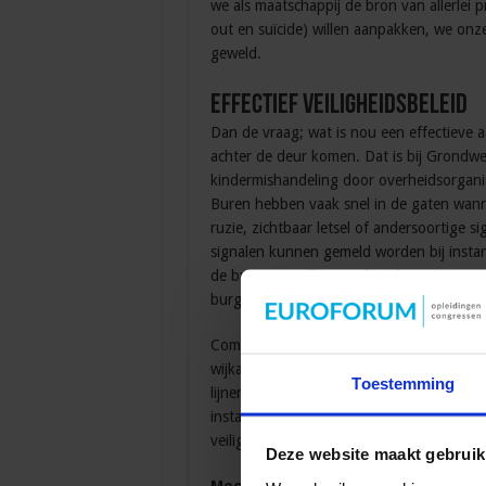
we als maatschappij de bron van allerlei p
out en suïcide) willen aanpakken, we onze
geweld.
Effectief veiligheidsbeleid
Dan de vraag; wat is nou een effectieve 
achter de deur komen. Dat is bij Grondwe
kindermishandeling door overheidsorganisat
Buren hebben vaak snel in de gaten wanne
ruzie, zichtbaar letsel of andersoortige 
signalen kunnen gemeld worden bij instant
de buurt met elkaar verbonden is, wannee
burgers aansporen om elkaar te helpen.
Communities voor veiligheid biedt kansen
wijkagent en met ambtenaren van de gemee
Toestemming
lijnen met veiligheidsprofessionals, eerde
instanties eerder op de hoogte zijn van de
veiligheidssituatie.
Deze website maakt gebruik