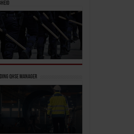
gheid
iding QHSE Manager