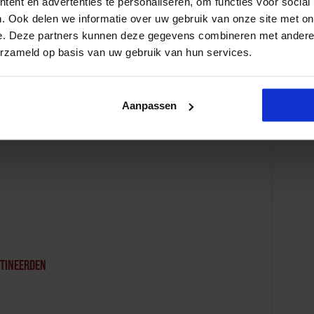
ent en advertenties te personaliseren, om functies voor social
ld en kindermishandeling
leert u hoe u samen met uw
. Ook delen we informatie over uw gebruik van onze site met on
ak van huiselijk geweld en kindermishandeling in uw
e. Deze partners kunnen deze gegevens combineren met andere i
erzameld op basis van uw gebruik van hun services.
ten- batenanalyse met betrekking tot de aanpak van
opmerking? Mail het naar
klaas@justiceinpractice.nl
Aanpassen
 Cursussen
etineerden