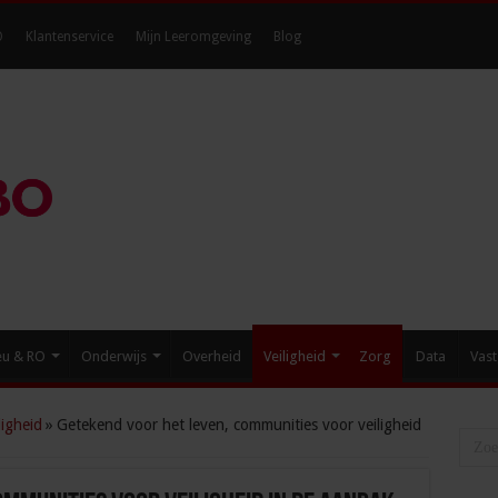
O
Klantenservice
Mijn Leeromgeving
Blog
eu & RO
Onderwijs
Overheid
Veiligheid
Zorg
Data
Vast
igheid
»
Getekend voor het leven, communities voor veiligheid