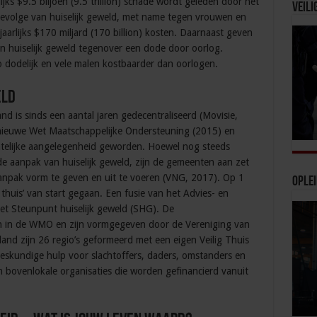
ijks $9.5 biljoen (9.5 trillion) schade wordt geleden door het
Veili
gevolge van huiselijk geweld, met name tegen vrouwen en
jaarlijks $170 miljard (170 billion) kosten. Daarnaast geven
 huiselijk geweld tegenover een dode door oorlog.
o dodelijk en vele malen kostbaarder dan oorlogen.
eld
nd is sinds een aantal jaren gedecentraliseerd (Movisie,
 nieuwe Wet Maatschappelijke Ondersteuning (2015) en
telijke aangelegenheid geworden. Hoewel nog steeds
de aanpak van huiselijk geweld, zijn de gemeenten aan zet
aanpak vorm te geven en uit te voeren (VNG, 2017). Op 1
Ople
 thuis’ van start gegaan. Een fusie van het Advies- en
t Steunpunt huiselijk geweld (SHG). De
n in de WMO en zijn vormgegeven door de Vereniging van
nd zijn 26 regio’s geformeerd met een eigen Veilig Thuis
 deskundige hulp voor slachtoffers, daders, omstanders en
jn bovenlokale organisaties die worden gefinancierd vanuit