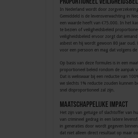
Proportioneel veiligheidsbel
In Nederland wordt door zorgverzekerin
Gemiddeld is de levensverwachting in Ned
een waarde heeft van €75.000. In het ka
te bezien of veiligheidsbeleid proportione
veiligheidsbeleid ervoor zorgt dat iemand
asbest en hij wordt gewoon 80 jaar oud.
voor een persoon en mag dat volgens de
Op basis van deze formules is in een maa
proportioneel beleid rondom de aanpak va
Dat is weliswaar bij een reductie van 10
we slechts 1% reductie zouden kunnen beh
snel disproportioneel zal zijn.
Maatschappelijke impact
Het zijn van getuige of slachtoffer van hui
van crimineel gedrag in een latere levens
in generaties door wordt gegeven binnen e
dat niet alleen direct resultaat op maar 