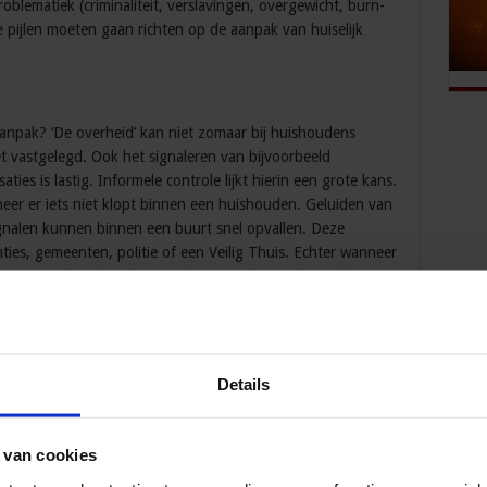
roblematiek (criminaliteit, verslavingen, overgewicht, burn-
 pijlen moeten gaan richten op de aanpak van huiselijk
aanpak? ‘De overheid’ kan niet zomaar bij huishoudens
t vastgelegd. Ook het signaleren van bijvoorbeeld
ies is lastig. Informele controle lijkt hierin een grote kans.
er er iets niet klopt binnen een huishouden. Geluiden van
signalen kunnen binnen een buurt snel opvallen. Deze
ies, gemeenten, politie of een Veilig Thuis. Echter wanneer
r er sociale cohesie bestaat, kunnen de signalen redzame
. Kansen om als buurt te verbinden met elkaar, met de
nte. Als een signaal van huiselijk geweld door kortere
Details
r tot een melding resulteert en er daarmee voor zorgt dat
 situatie, levert dat een potentieel positieve bijdrage aan de
 van cookies