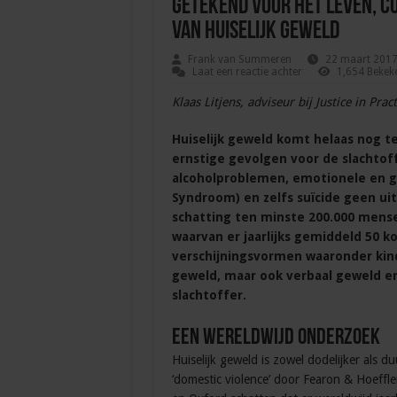
Getekend voor het leven, co
van huiselijk geweld
Frank van Summeren
22 maart 201
Laat een reactie achter
1,654 Bekek
Klaas Litjens, adviseur bij Justice in Pract
Huiselijk geweld komt helaas nog t
ernstige gevolgen voor de slachtoff
alcoholproblemen, emotionele en g
Syndroom) en zelfs suïcide geen uit
schatting ten minste 200.000 mense
waarvan er jaarlijks gemiddeld 50 k
verschijningsvormen waaronder kin
geweld, maar ook verbaal geweld e
slachtoffer.
Een wereldwijd onderzoek
Huiselijk geweld is zowel dodelijker als d
‘domestic violence’ door Fearon & Hoeffl