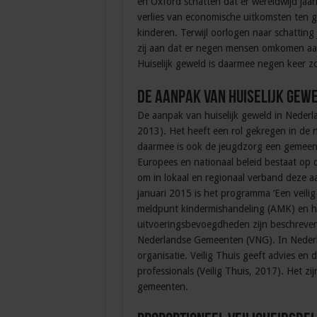
en Oxford schatten dat er wereldwijd jaarl
verlies van economische uitkomsten ten 
kinderen. Terwijl oorlogen naar schatting 
zij aan dat er negen mensen omkomen aan
Huiselijk geweld is daarmee negen keer z
De aanpak van huiselijk gew
De aanpak van huiselijk geweld in Nederla
2013). Het heeft een rol gekregen in de
daarmee is ook de jeugdzorg een gemeen
Europees en nationaal beleid bestaat op 
om in lokaal en regionaal verband deze 
januari 2015 is het programma ‘Een veilig
meldpunt kindermishandeling (AMK) en he
uitvoeringsbevoegdheden zijn beschreve
Nederlandse Gemeenten (VNG). In Nederla
organisatie. Veilig Thuis geeft advies en
professionals (Veilig Thuis, 2017). Het zi
gemeenten.