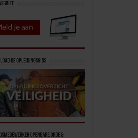
wsbrief
load de opleidingsgids
idsmedewerker Openbare Orde &