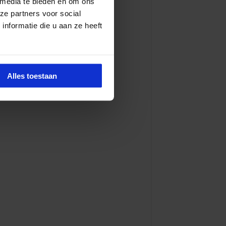
 media te bieden en om ons
ze partners voor social
nformatie die u aan ze heeft
Alles toestaan