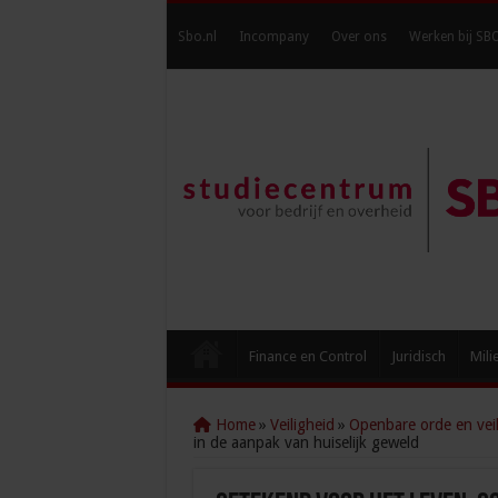
Sbo.nl
Incompany
Over ons
Werken bij SB
Finance en Control
Juridisch
Mili
Home
»
Veiligheid
»
Openbare orde en veil
in de aanpak van huiselijk geweld