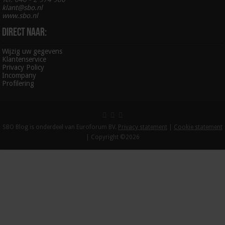
klant@sbo.nl
www.sbo.nl
Direct naar:
Wijzig uw gegevens
Klantenservice
Privacy Policy
Incompany
Profilering
SBO Blog is onderdeel van Euroforum BV.
Privacy statement
|
Cookie statement
| Copyright ©2026