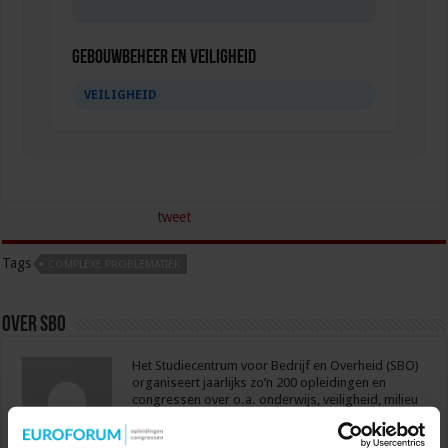
Gebouwbeheer en veiligheid
VEILIGHEID
tweet
Tags
COMPLEXE PROBLEMATIEK
Over sbo
Het Studiecentrum voor Bedrijf en Overheid (SBO)
organiseert jaarlijks zo’n 200 opleidingen en
congressen over o.a. onderwijs, veiligheid, milieu
& RO, zorg, bouw & infra en overheid.