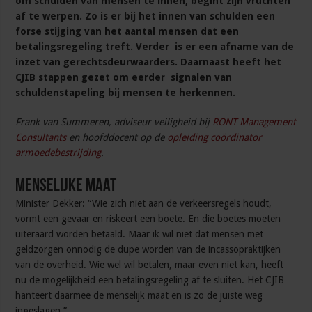
om schulden van mensen te innen, begint zijn vruchten
af te werpen. Zo is er bij het innen van schulden een
forse stijging van het aantal mensen dat een
betalingsregeling treft. Verder is er een afname van de
inzet van gerechtsdeurwaarders. Daarnaast heeft het
CJIB stappen gezet om eerder signalen van
schuldenstapeling bij mensen te herkennen.
Frank van Summeren, adviseur veiligheid bij
RONT Management
Consultants
en hoofddocent op de
opleiding coördinator
armoedebestrijding
.
Menselijke maat
Minister Dekker: “Wie zich niet aan de verkeersregels houdt,
vormt een gevaar en riskeert een boete. En die boetes moeten
uiteraard worden betaald. Maar ik wil niet dat mensen met
geldzorgen onnodig de dupe worden van de incassopraktijken
van de overheid. Wie wel wil betalen, maar even niet kan, heeft
nu de mogelijkheid een betalingsregeling af te sluiten. Het CJIB
hanteert daarmee de menselijk maat en is zo de juiste weg
ingeslagen.”