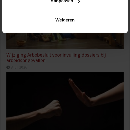
Aanpassen
Weigeren
Wijziging Arbobesluit voor invulling dossiers bij
arbeidsongevallen
8 juli 2026