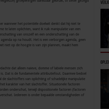
 (religieuze) groeperingen dankbaar gebruik, of beter gezegd
Veili
er wanneer het potentiële doelwit denkt dat hij niet te
me te laten oplichten, want ik ruik manipulatie van een
verschatting van onszelf en een onderschatting van de
en agenda op na houdt. Het is een verborgen agenda, geen
lwit niet op de hoogte is van zijn plannen, maakt hem
Ople
achte dat alleen naïeve, domme of labiele mensen zich
g is. Dat is de fundamentele attributiefout. Daarmee bedoel
l de slachtoffers van oplichting of schadelijke manipulatie
 het karakter van het slachtoffer. Situationele factoren
orden onderschat, terwijl dispositionele factoren (factoren
verschat. Iedereen is onder bepaalde omstandigheden of