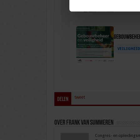
Gebouwbehee
VEILIGHEI
tweet
Delen
Over Frank van Summeren
Congres- en opleidingsma