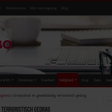
O
Klantenservice
Mijn Leeromgeving
Blog
eu & RO
Onderwijs
Overheid
Veiligheid
Zorg
Data
Vas
igheid
»
Groepsdruk en gewelddadig terroristisch gedrag
 terroristisch gedrag