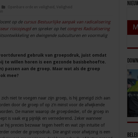
Nieu
Openbare orde en veiligheid
,
Veiligheid
en
 docent op de
cursus Bestuurlijke aanpak van radicalisering
seur risicojeugd
en spreker op het
congres Radicalisering
teitsontwikkeling en dwingende subculturen en voormalig
ortdurend gebruik van groepsdruk, juist omdat
Down
bij te willen horen is een gezonde basisbehoefte.
en) passen aan de groep. Maar wat als de groep
ook mee?
ch niet te voegen naar zijn groep, is hij geneigd zich aan
worden door de groep of op z’n minst voor de afwijkende
orden. De manier waarop de groepsleider, of de groep in
ept is vaak erg pijnlijk en vernederend. Zeker wanneer
r hij precies bezwaar tegen heeft en wat zijn intuitie of
erder onder de groepsdruk. Die angst voor afwijzing is een
Bele