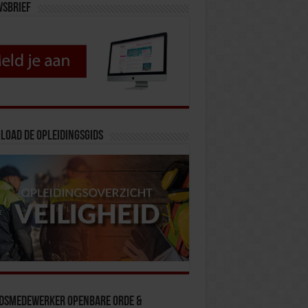
wsbrief
load de opleidingsgids
idsmedewerker Openbare Orde &