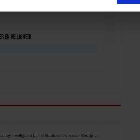
r en veiligheid
D
nager veiligheid bij het Studiecentrum voor Bedrijf en