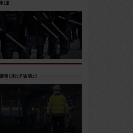
gheid
iding QHSE Manager