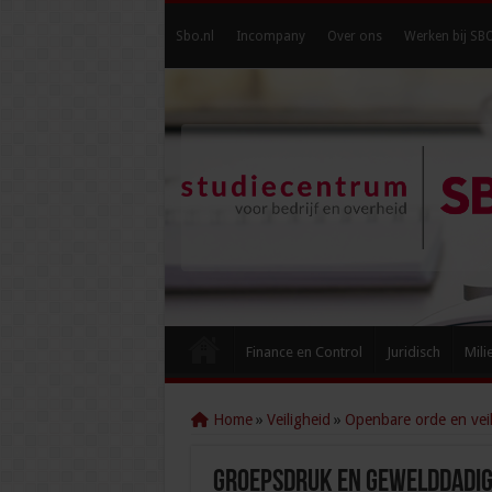
Sbo.nl
Incompany
Over ons
Werken bij SB
Finance en Control
Juridisch
Mili
Home
»
Veiligheid
»
Openbare orde en veil
Groepsdruk en gewelddadig