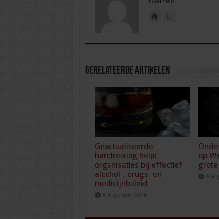
Overheid.
Gerelateerde Artikelen
Geactualiseerde
Onde
handreiking helpt
op Wa
organisaties bij effectief
grote
alcohol-, drugs- en
8 au
medicijnbeleid
8 augustus 2026