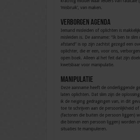
krachtig middel waar leiders van radicale
‘misbruik’, van maken.
Verborgen agenda
Iemand misleiden of oplichten is makkelijk
misleiden is. De aanname: “Ik ben te slim 
afstand” is op zijn zachtst gezegd een o
oplichter, die er een, voor ons, verborg
open boek. Alleen al het feit dat zijn doe
kwetsbaar voor manipulatie.
Manipulatie
Deze aanname heeft de onderliggende ged
laten oplichten. Dat slim zijn de oplossin
ik de neiging gedragingen van, in dit geva
toe te schrijven aan de persoonlijkheid of
(factoren die buiten de persoon liggen) w
die binnen een persoon liggen) worden o
situaties te manipuleren.