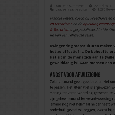
Frank van Summeren
22 mei 2016
Laat een reactie achter
1,280 Bekek
Frances Peters, coach bij Freechoice en
en terrorisme
en de
opleiding ketenregis
& Terrorisme
, gespecialiseerd in identi
lid van een religieuze sekte.
Dwingende groepsculturen maken vo
het zo effectief is. De behoefte er
Het zit in de mens zich aan te (will
gewelddadig is? Gaan mensen dan 
Angst voor afwijziging
Zolang iemand geen goede reden ziet om zi
te passen. Het alternatief is afgewezen 
mening ter verantwoording geroepen te w
zijn geheel, iemand ter verantwoording ro
iemand nog niet helemaal helder heeft waa
onderbuik-gevoel wil zeggen, zwicht hij e