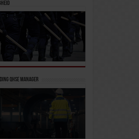
gheid
iding QHSE Manager