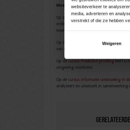
Meer weten?
websiteverkeer te analyseren
media, adverteren en analys
Op de
cursus Cameratoezicht in de openb
verstrekt of die ze hebben v
onder welke omstandigheden u cameratoez
waarborgen in uw gemeente.
Op de
cursus Wetgeving & Security
leert 
Weigeren
van cameratoezicht in uw gebouw of op uw
Op de
cursus Predictive profiling
leert u h
omgeving voorkomt.
Op de
cursus Informatie uitwisseling in d
analyseert en uitwisselt in samenwerking 
Gerelateerde