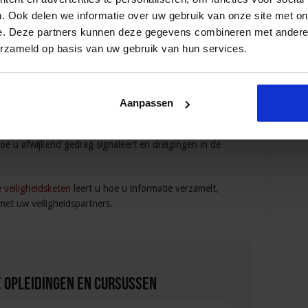
. Ook delen we informatie over uw gebruik van onze site met on
e. Deze partners kunnen deze gegevens combineren met andere i
are ruimte
leert u van juridische experts waar, wanneer en
erzameld op basis van uw gebruik van hun services.
icht kunt toepassen om de openbare orde en veiligheid te
u wat de juridische mogelijkheden en onmogelijkheden zijn
Aanpassen
 bedrijfsterrein.
oe u afwijkend gedrag signaleert en dreigingen in de
e veiligheidsketen
leert u hoe u informatie verzamelt,
met uw veiligheidspartners.
 Opleidingen en Cursussen