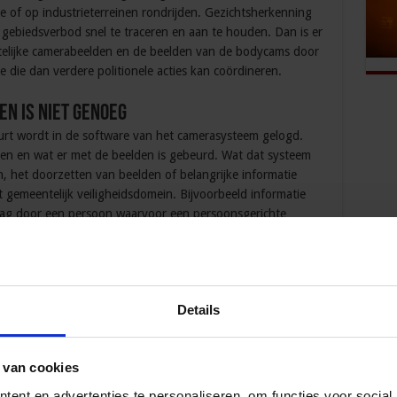
 of op industrieterreinen rondrijden. Gezichtsherkenning
gebiedsverbod snel te traceren en aan te houden. Dan is er
elijke camerabeelden en de beelden van de bodycams door
e die dan verdere politionele acties kan coördineren.
n is niet genoeg
urt wordt in de software van het camerasysteem gelogd.
eken en wat er met de beelden is gebeurd. Wat dat systeem
n, het doorzetten van beelden of belangrijke informatie
 gemeentelijk veiligheidsdomein. Bijvoorbeeld informatie
ag door een persoon waarvoor een persoonsgerichte
alyses in de incidenten opvolg applicatie
oed log systeem voor het camera gebruik. Het bewaakt het
Details
. In de praktijk vloeit er veel belangrijke informatie weg
d. Informatie die later het ontbrekende puzzelstukje blijkt
 die door andere partners node wordt gemist om goede
 van cookies
is van de beelden bij te stellen.
ent en advertenties te personaliseren, om functies voor social