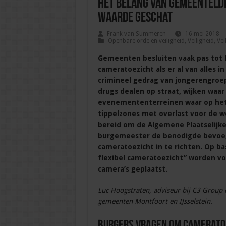
Het belang van gemeentelij
waarde geschat
Frank van Summeren
16 mei 2018
Openbare orde en veiligheid
,
Veiligheid
,
Vei
Gemeenten besluiten vaak pas tot 
cameratoezicht als er al van alles i
crimineel gedrag van jongerengroep
drugs dealen op straat, wijken waar
evenemententerreinen waar op het 
tippelzones met overlast voor de 
bereid om de Algemene Plaatselijke
burgemeester de benodigde bevoe
cameratoezicht in te richten. Op bas
flexibel cameratoezicht” worden v
camera’s geplaatst.
Luc Hoogstraten, adviseur bij C3 Group 
gemeenten Montfoort en IJsselstein.
Burgers vragen om camerato