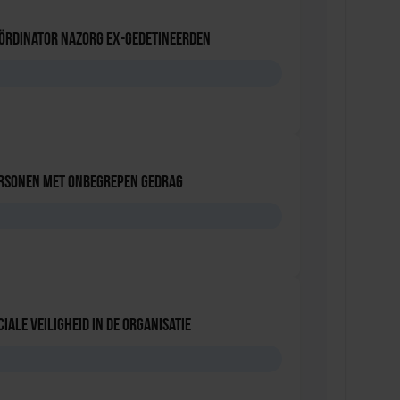
oördinator nazorg ex-gedetineerden
D
ersonen met onbegrepen gedrag
D
iale Veiligheid in de Organisatie
D