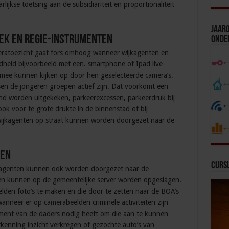
lijkse toetsing aan de subsidiariteit en proportionaliteit
Jaaro
ek en regie-instrumenten
Onde
eratoezicht gaat fors omhoog wanneer wijkagenten en
held bijvoorbeeld met een. smartphone of Ipad live
 mee kunnen kijken op door hen geselecteerde camera’s.
en de jongeren groepen actief zijn. Dat voorkomt een
d worden uitgekeken, parkeerexcessen, parkeerdruk bij
ook voor te grote drukte in de binnenstad of bij
ijkagenten op straat kunnen worden doorgezet naar de
men
Curs
kagenten kunnen ook worden doorgezet naar de
den kunnen op de gemeentelijke server worden opgeslagen.
elden foto’s te maken en die door te zetten naar de BOA’s
anneer er op camerabeelden criminele activiteiten zijn
ement van de daders nodig heeft om die aan te kunnen
enning inzicht verkregen of gezochte auto’s van