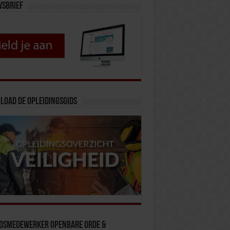
wsbrief
load de opleidingsgids
idsmedewerker Openbare Orde &