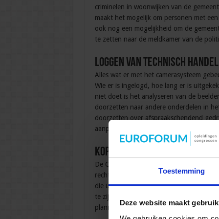
criminelen in woonwijken van de gemeente
maakt het mogelijk om personen met een 
ook nog een mogelijkheid om de gemeent
te zetten naar de meldkamer van de politi
Loggen van technisch handele
Alles wat er met het camerasysteem gebe
Wie er is ingelogd, hoe lang er is uitgek
niet doet is het analyseren van de beelde
doorzetten naar andere onderdelen in het
doorzetten over afspraakschendend gedr
aanpak in gang is gezet.
Koppeling camera logs met an
De C3Group ziet het belang in van een g
Toestemming
rechtmatige gebruik van het camerasysteem
die uit de beelden kan worden gedistilleer
te zijn in een grote zaak. Of informatie
Deze website maakt gebruik
plannen van aanpak te maken of die op bas
We gebruiken cookies om cont