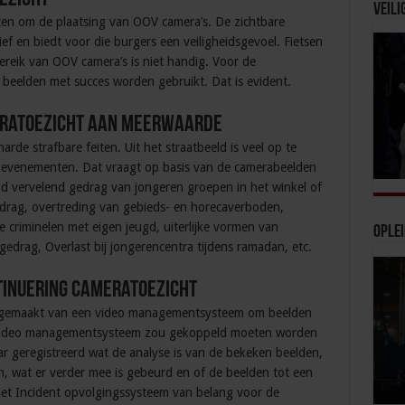
Veili
ten om de plaatsing van OOV camera’s. De zichtbare
f en biedt voor die burgers een veiligheidsgevoel. Fietsen
ereik van OOV camera’s is niet handig. Voor de
 beelden met succes worden gebruikt. Dat is evident.
eratoezicht aan meerwaarde
de strafbare feiten. Uit het straatbeeld is veel op te
 evenementen. Dat vraagt op basis van de camerabeelden
 vervelend gedrag van jongeren groepen in het winkel of
drag, overtreding van gebieds- en horecaverboden,
criminelen met eigen jeugd, uiterlijke vormen van
Ople
gedrag, Overlast bij jongerencentra tijdens ramadan, etc.
inuering cameratoezicht
t gemaakt van een video managementsysteem om beelden
et video managementsysteem zou gekoppeld moeten worden
r geregistreerd wat de analyse is van de bekeken beelden,
, wat er verder mee is gebeurd en of de beelden tot een
 het Incident opvolgingssysteem van belang voor de