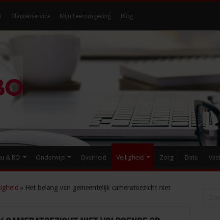
O
Klantenservice
Mijn Leeromgeving
Blog
eu & RO
Onderwijs
Overheid
Veiligheid
Zorg
Data
Vas
igheid
»
Het belang van gemeentelijk cameratoezicht niet