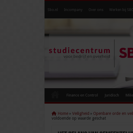
Sbo.nl
Incompany
Over ons
Werken bij SB
Finance en Control
Juridisch
Mili
Home
»
Veiligheid
»
Openbare orde en veil
voldoende op waarde geschat