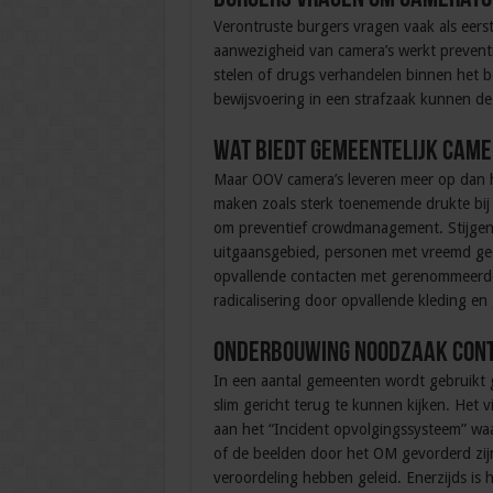
Verontruste burgers vragen vaak als eers
aanwezigheid van camera’s werkt preventie
stelen of drugs verhandelen binnen het b
bewijsvoering in een strafzaak kunnen de
Wat biedt gemeentelijk cam
Maar OOV camera’s leveren meer op dan har
maken zoals sterk toenemende drukte bij
om preventief crowdmanagement. Stijgend
uitgaansgebied, personen met vreemd ge
opvallende contacten met gerenommeerde 
radicalisering door opvallende kleding en 
Onderbouwing noodzaak cont
In een aantal gemeenten wordt gebruik
slim gericht terug te kunnen kijken. H
aan het “Incident opvolgingssysteem” waa
of de beelden door het OM gevorderd zijn
veroordeling hebben geleid. Enerzijds is