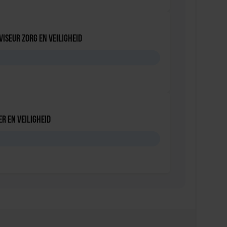
viseur zorg en veiligheid
D
r en veiligheid
D