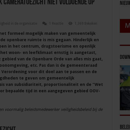
k cameratoezicht niet voldoende op
Nieu
ligheid in de organisatie
1 Reactie
1,369 Bekeken
het formeel mogelijk maken van gemeentelijk
n de openbare ruimte is mis gegaan. Hinderlijk en
en in het centrum, drugstoerisme en openlijk
 het woon- en leefklimaat ernstig is aangetast,
Down
gebied van de Openbare Orde van alles mis gaat,
woonomgeving, etc. Pas dan is de gemeenteraad
 Verordening voor dit doel aan te passen en de
gdheden te geven om gemeentelijk
is van subsidiariteit, proportionaliteit en de “Wet
oor bepaalde tijd in een aangegeven gebied OOV-
en voormalig beleidsmedewerker veiligheidsbeleid bij de
Bele
ezicht