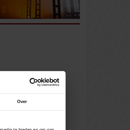
Over
 media te bieden en om ons