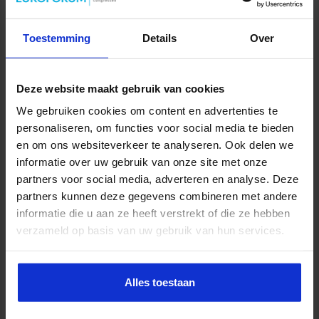
Met de totstandkoming van de Nationale Politie en de
Toestemming
Details
Over
decentralisaties in het sociale domein komt de regie op zorg en
veiligheid meer en meer bij gemeenten te liggen. Dit biedt kansen
om veelplegers met complexe problematiek integraal aan te
pakken onder regie van de gemeente die haar bevoegdheden en
Deze website maakt gebruik van cookies
(financiële) middelen ziet toenemen. Een sleutelrol in de aanpak
We gebruiken cookies om content en advertenties te
van veelplegers ligt dus bij de gemeente die de samenwerking
personaliseren, om functies voor social media te bieden
tussen de zorg en justitiepartners moet organiseren en
en om ons websiteverkeer te analyseren. Ook delen we
regisseren. Een belangrijk instrument hierbij is het Veiligheidshuis,
informatie over uw gebruik van onze site met onze
van waaruit de gemeente haar aanpak van veelplegers kan
partners voor social media, adverteren en analyse. Deze
coördineren met haar partners.
partners kunnen deze gegevens combineren met andere
informatie die u aan ze heeft verstrekt of die ze hebben
verzameld op basis van uw gebruik van hun services.
Tot slot
Er kan worden geconstateerd dat een relatief kleine groep notoire
daders verantwoordelijk is voor een groot deel van de gepleegde
Alles toestaan
criminaliteit en ervaren overlast. Hun crimineel gedrag heeft een
grote impact op de slachtoffers en brengt bovendien grote