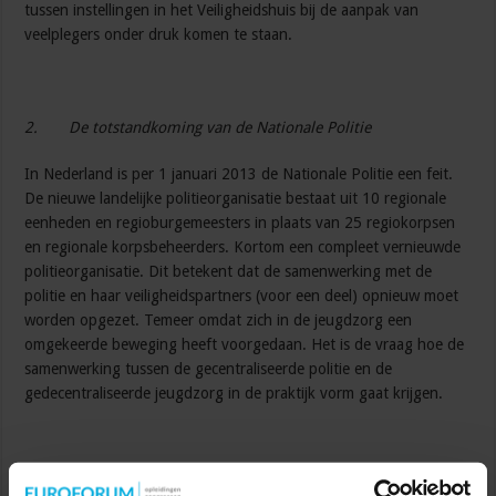
tussen instellingen in het Veiligheidshuis bij de aanpak van
veelplegers onder druk komen te staan.
2.
De totstandkoming van de Nationale Politie
In Nederland is per 1 januari 2013 de Nationale Politie een feit.
De nieuwe landelijke politieorganisatie bestaat uit 10 regionale
eenheden en regioburgemeesters in plaats van 25 regiokorpsen
en regionale korpsbeheerders. Kortom een compleet vernieuwde
politieorganisatie. Dit betekent dat de samenwerking met de
politie en haar veiligheidspartners (voor een deel) opnieuw moet
worden opgezet. Temeer omdat zich in de jeugdzorg een
omgekeerde beweging heeft voorgedaan. Het is de vraag hoe de
samenwerking tussen de gecentraliseerde politie en de
gedecentraliseerde jeugdzorg in de praktijk vorm gaat krijgen.
3.
Gemeentelijke regierol op zorg en veiligheid