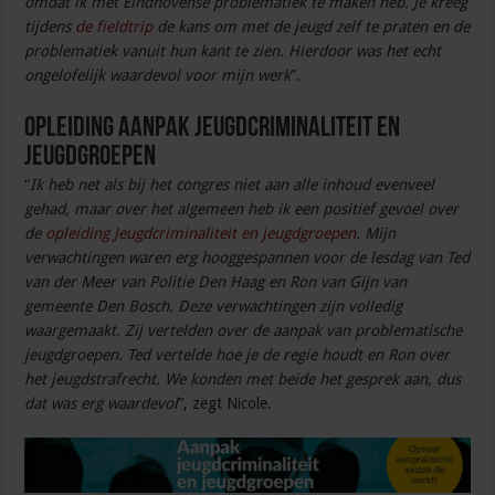
omdat ik met Eindhovense problematiek te maken heb. Je kreeg
tijdens
de fieldtrip
de kans om met de jeugd zelf te praten en de
problematiek vanuit hun kant te zien. Hierdoor was het echt
ongelofelijk waardevol voor mijn werk
”.
Opleiding Aanpak jeugdcriminaliteit en
jeugdgroepen
“
Ik heb net als bij het congres niet aan alle inhoud evenveel
gehad, maar over het algemeen heb ik een positief gevoel over
de
opleiding Jeugdcriminaliteit en jeugdgroepen
. Mijn
verwachtingen waren erg hooggespannen voor de lesdag van Ted
van der Meer van Politie Den Haag en Ron van Gijn van
gemeente Den Bosch. Deze verwachtingen zijn volledig
waargemaakt. Zij vertelden over de aanpak van problematische
jeugdgroepen. Ted vertelde hoe je de regie houdt en Ron over
het jeugdstrafrecht. We konden met beide het gesprek aan, dus
dat was erg waardevol
”, zegt Nicole.