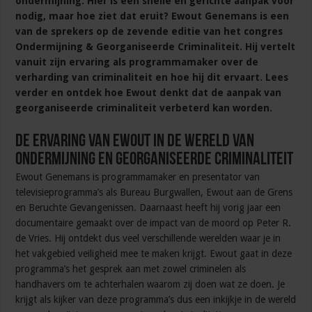
ondermijning. Hier is een snelle én gerichte aanpak voor
nodig, maar hoe ziet dat eruit? Ewout Genemans is een
van de sprekers op de zevende editie van het congres
Ondermijning & Georganiseerde Criminaliteit. Hij vertelt
vanuit zijn ervaring als programmamaker over de
verharding van criminaliteit en hoe hij dit ervaart. Lees
verder en ontdek hoe Ewout denkt dat de aanpak van
georganiseerde criminaliteit verbeterd kan worden.
De ervaring van Ewout in de wereld van
ondermijning en georganiseerde criminaliteit
Ewout Genemans is programmamaker en presentator van
televisieprogramma’s als Bureau Burgwallen, Ewout aan de Grens
en Beruchte Gevangenissen. Daarnaast heeft hij vorig jaar een
documentaire gemaakt over de impact van de moord op Peter R.
de Vries. Hij ontdekt dus veel verschillende werelden waar je in
het vakgebied veiligheid mee te maken krijgt. Ewout gaat in deze
programma’s het gesprek aan met zowel criminelen als
handhavers om te achterhalen waarom zij doen wat ze doen. Je
krijgt als kijker van deze programma’s dus een inkijkje in de wereld