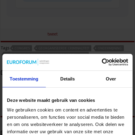
tweet
Tags
CONGRES
GEORGANISEERDE CRIMINALITEIT
ONDERMIJNING
ONDERMIJNING EN GEORGANISEERDE CRIMINALITEIT
Over sbo
Toestemming
Details
Over
Het Studiecentrum voor Bedrijf en Overheid (SBO)
organiseert jaarlijks zo’n 200 opleidingen en
congressen over o.a. onderwijs, veiligheid, milieu
Deze website maakt gebruik van cookies
& RO, zorg, bouw & infra en overheid.
We gebruiken cookies om content en advertenties te
personaliseren, om functies voor social media te bieden
en om ons websiteverkeer te analyseren. Ook delen we
informatie over uw gebruik van onze site met onze
Gerelateerde Artikelen