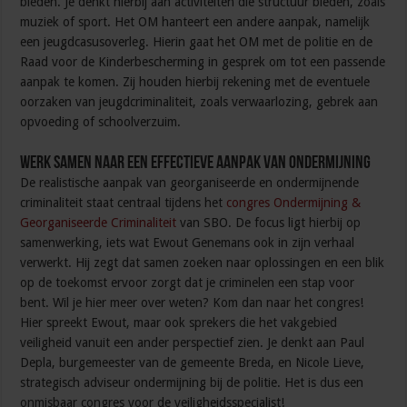
bieden. Je denkt hierbij aan activiteiten die structuur bieden, zoals
muziek of sport. Het OM hanteert een andere aanpak, namelijk
een jeugdcasusoverleg. Hierin gaat het OM met de politie en de
Raad voor de Kinderbescherming in gesprek om tot een passende
aanpak te komen. Zij houden hierbij rekening met de eventuele
oorzaken van jeugdcriminaliteit, zoals verwaarlozing, gebrek aan
opvoeding of schoolverzuim.
Werk samen naar een effectieve aanpak van ondermijning
De realistische aanpak van georganiseerde en ondermijnende
criminaliteit staat centraal tijdens het
congres Ondermijning &
Georganiseerde Criminaliteit
van SBO. De focus ligt hierbij op
samenwerking, iets wat Ewout Genemans ook in zijn verhaal
verwerkt. Hij zegt dat samen zoeken naar oplossingen en een blik
op de toekomst ervoor zorgt dat je criminelen een stap voor
bent. Wil je hier meer over weten? Kom dan naar het congres!
Hier spreekt Ewout, maar ook sprekers die het vakgebied
veiligheid vanuit een ander perspectief zien. Je denkt aan Paul
Depla, burgemeester van de gemeente Breda, en Nicole Lieve,
strategisch adviseur ondermijning bij de politie. Het is dus een
onmisbaar congres voor de veiligheidsspecialist!