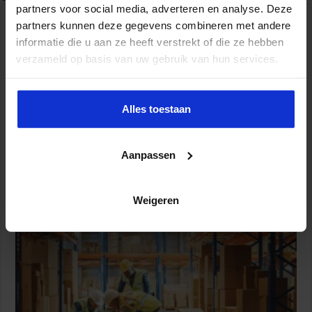
partners voor social media, adverteren en analyse. Deze
partners kunnen deze gegevens combineren met andere
informatie die u aan ze heeft verstrekt of die ze hebben
verzameld op basis van uw gebruik van hun services.
Alles toestaan
Aanpassen
Partijen maken afspraken over betere hulp en
bescherming voor kinderen en gezinnen
Weigeren
9 juli 2026