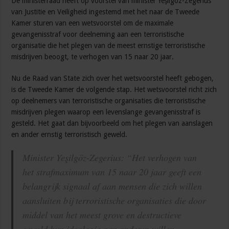
De ministerraad heeft op voorstel van minister Yeşilgöz-Zegerius
van Justitie en Veiligheid ingestemd met het naar de Tweede
Kamer sturen van een wetsvoorstel om de maximale
gevangenisstraf voor deelneming aan een terroristische
organisatie die het plegen van de meest ernstige terroristische
misdrijven beoogt, te verhogen van 15 naar 20 jaar.
Nu de Raad van State zich over het wetsvoorstel heeft gebogen,
is de Tweede Kamer de volgende stap. Het wetsvoorstel richt zich
op deelnemers van terroristische organisaties die terroristische
misdrijven plegen waarop een levenslange gevangenisstraf is
gesteld. Het gaat dan bijvoorbeeld om het plegen van aanslagen
en ander ernstig terroristisch geweld.
Minister Yeşilgöz-Zegerius: “Het verhogen van
het strafmaximum van 15 naar 20 jaar geeft een
belangrijk signaal af aan mensen die zich willen
aansluiten bij terroristische organisaties die door
middel van het meest grove en destructieve