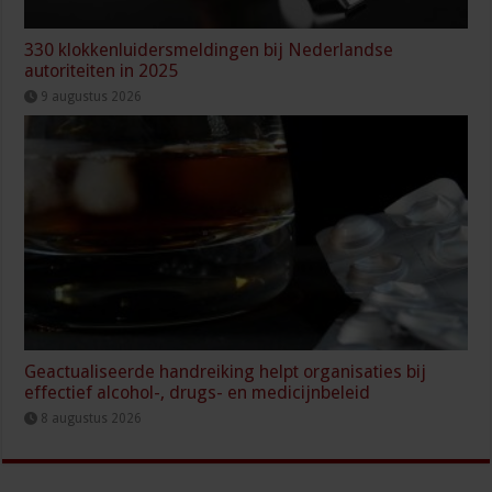
330 klokkenluidersmeldingen bij Nederlandse
autoriteiten in 2025
9 augustus 2026
Geactualiseerde handreiking helpt organisaties bij
effectief alcohol-, drugs- en medicijnbeleid
8 augustus 2026