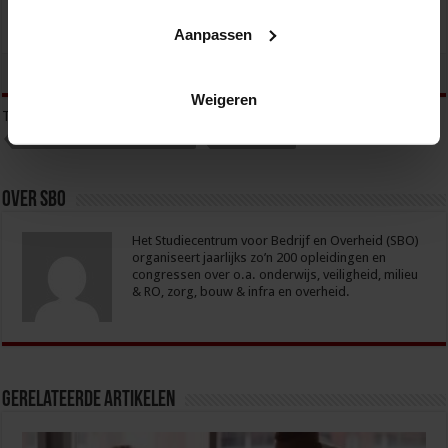
Aanpassen
tweet
Weigeren
Tags
OPENBARE ORDE
RADICALISERING
RADICALISERING EN TERRORISME
TERRRORISME
Over sbo
Het Studiecentrum voor Bedrijf en Overheid (SBO)
organiseert jaarlijks zo’n 200 opleidingen en
congressen over o.a. onderwijs, veiligheid, milieu
& RO, zorg, bouw & infra en overheid.
Gerelateerde Artikelen