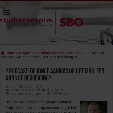
Home
»
Veiligheid
»
Openbare orde en veiligheid
»
? Podcast: De
jonge aanwas op het mbo, een kans of bedreiging?
? Podcast: De jonge aanwas op het mbo, een
kans of bedreiging?
sbo
23 april 2024
Openbare orde en veiligheid
,
Veiligheid
Laat een reactie achter
109 Bekeken
Beluister de
podcast
met
Jochem Zwerus
,
Projectleider preventie op ondermijning in het