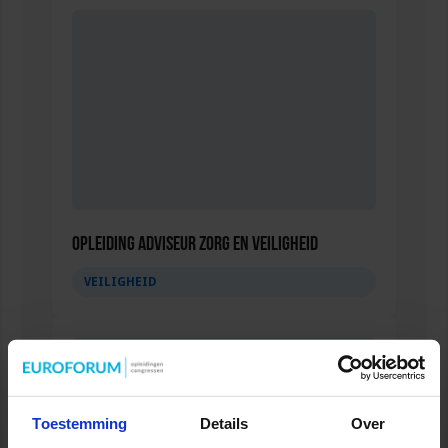
Opleiding Adviseur zorg en veiligheid
VEILIGHEID
Toestemming
Details
Over