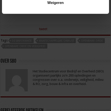
Weigeren
tweet
Tags
DESINFORMATIE
MAATSCHAPPELIJKE ONRUST
OPENBARE ORDE
OPENBARE ORDE EN VEILIGHEID
Over sbo
Het Studiecentrum voor Bedrijf en Overheid (SBO)
organiseert jaarlijks zo’n 200 opleidingen en
congressen over o.a. onderwijs, veiligheid, milieu
& RO, zorg, bouw & infra en overheid.
Gerelateerde Artikelen