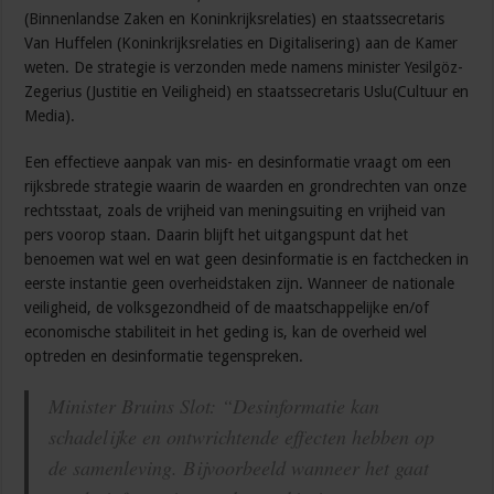
(Binnenlandse Zaken en Koninkrijksrelaties) en staatssecretaris
Van Huffelen (Koninkrijksrelaties en Digitalisering) aan de Kamer
weten. De strategie is verzonden mede namens minister Yesilgöz-
Zegerius (Justitie en Veiligheid) en staatssecretaris Uslu(Cultuur en
Media).
Een effectieve aanpak van mis- en desinformatie vraagt om een
rijksbrede strategie waarin de waarden en grondrechten van onze
rechtsstaat, zoals de vrijheid van meningsuiting en vrijheid van
pers voorop staan. Daarin blijft het uitgangspunt dat het
benoemen wat wel en wat geen desinformatie is en factchecken in
eerste instantie geen overheidstaken zijn. Wanneer de nationale
veiligheid, de volksgezondheid of de maatschappelijke en/of
economische stabiliteit in het geding is, kan de overheid wel
optreden en desinformatie tegenspreken.
Minister Bruins Slot: “Desinformatie kan
schadelijke en ontwrichtende effecten hebben op
de samenleving. Bijvoorbeeld wanneer het gaat