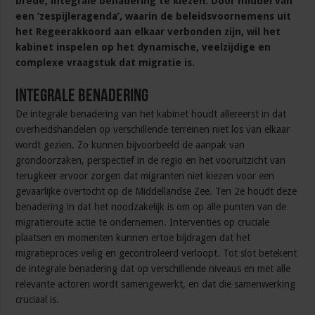
brede, integrale benadering te kiezen. Door middel van
een ‘zespijleragenda’, waarin de beleidsvoornemens uit
het Regeerakkoord aan elkaar verbonden zijn, wil het
kabinet inspelen op het dynamische, veelzijdige en
complexe vraagstuk dat migratie is.
Integrale benadering
De integrale benadering van het kabinet houdt allereerst in dat
overheidshandelen op verschillende terreinen niet los van elkaar
wordt gezien. Zo kunnen bijvoorbeeld de aanpak van
grondoorzaken, perspectief in de regio en het vooruitzicht van
terugkeer ervoor zorgen dat migranten niet kiezen voor een
gevaarlijke overtocht op de Middellandse Zee. Ten 2e houdt deze
benadering in dat het noodzakelijk is om op alle punten van de
migratieroute actie te ondernemen. Interventies op cruciale
plaatsen en momenten kunnen ertoe bijdragen dat het
migratieproces veilig en gecontroleerd verloopt. Tot slot betekent
de integrale benadering dat op verschillende niveaus en met alle
relevante actoren wordt samengewerkt, en dat die samenwerking
cruciaal is.