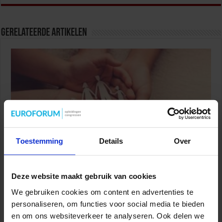
Gerelateerde Artikelen
Toestemming
Details
Over
Partijen maken afspraken over betere hulp en
bescherming voor kinderen en gezinnen
Deze website maakt gebruik van cookies
9 juli 2026
We gebruiken cookies om content en advertenties te
personaliseren, om functies voor social media te bieden
en om ons websiteverkeer te analyseren. Ook delen we