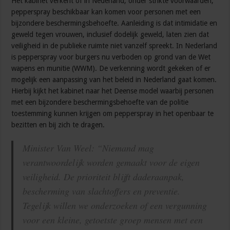
Het kabinet verkent of in Nederland, onder strikte voorwaarden,
pepperspray beschikbaar kan komen voor personen met een
bijzondere beschermingsbehoefte. Aanleiding is dat intimidatie en
geweld tegen vrouwen, inclusief dodelijk geweld, laten zien dat
veiligheid in de publieke ruimte niet vanzelf spreekt. In Nederland
is pepperspray voor burgers nu verboden op grond van de Wet
wapens en munitie (WWM). De verkenning wordt gekeken of er
mogelijk een aanpassing van het beleid in Nederland gaat komen.
Hierbij kijkt het kabinet naar het Deense model waarbij personen
met een bijzondere beschermingsbehoefte van de politie
toestemming kunnen krijgen om pepperspray in het openbaar te
bezitten en bij zich te dragen.
Minister Van Weel: “Niemand mag
verantwoordelijk worden gemaakt voor de eigen
veiligheid. De prioriteit blijft daderaanpak,
bescherming van slachtoffers en preventie.
Tegelijk willen we onderzoeken of een vergunning
voor een kleine, getoetste groep mensen met een