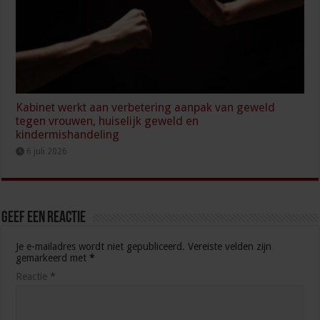
Kabinet werkt aan verbetering aanpak van geweld
tegen vrouwen, huiselijk geweld en
kindermishandeling
6 juli 2026
Geef een reactie
Je e-mailadres wordt niet gepubliceerd.
Vereiste velden zijn
gemarkeerd met
*
Reactie
*