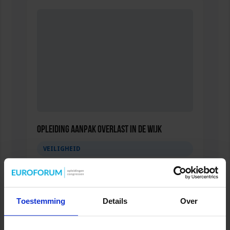
Opleiding Aanpak overlast in de wijk
VEILIGHEID
Toestemming
Details
Over