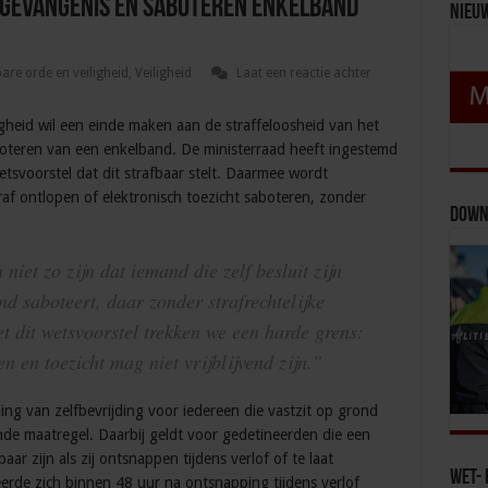
 gevangenis en saboteren enkelband
Nieu
re orde en veiligheid
,
Veiligheid
Laat een reactie achter
ligheid wil een einde maken aan de straffeloosheid van het
oteren van een enkelband. De ministerraad heeft ingestemd
tsvoorstel dat dit strafbaar stelt. Daarmee wordt
f ontlopen of elektronisch toezicht saboteren, zonder
Down
niet zo zijn dat iemand die zelf besluit zijn
and saboteert, daar zonder strafrechtelijke
 dit wetsvoorstel trekken we een harde grens:
n en toezicht mag niet vrijblijvend zijn.”
ling van zelfbevrijding voor iedereen die vastzit op grond
nde maatregel. Daarbij geldt voor gedetineerden die een
aar zijn als zij ontsnappen tijdens verlof of te laat
Wet- 
eerde zich binnen 48 uur na ontsnapping tijdens verlof