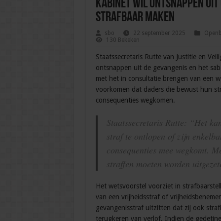
Kabinet wil ontsnappen uit
strafbaar maken
sbo
22 september 2025
Openba
130 Bekeken
Staatssecretaris Rutte van Justitie en Vei
ontsnappen uit de gevangenis en het sab
met het in consultatie brengen van een we
voorkomen dat daders die bewust hun stra
consequenties wegkomen.
Staatssecretaris Rutte:
“Het kan 
straf te ontlopen of zijn enkelb
consequenties mee wegkomt. Met
straffen moeten worden uitgezete
Het wetsvoorstel voorziet in strafbaarstel
van een vrijheidsstraf of vrijheidsbeneme
gevangenisstraf uitzitten dat zij ook strafb
terugkeren van verlof. Indien de gedetin