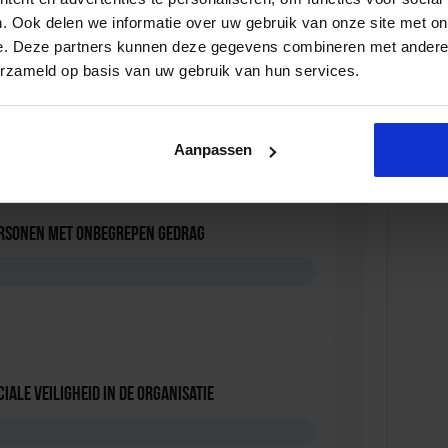
. Ook delen we informatie over uw gebruik van onze site met on
e. Deze partners kunnen deze gegevens combineren met andere i
erzameld op basis van uw gebruik van hun services.
oördinator nazorg ex-gedetineerden
D
Aanpassen
ersonen met onbegrepen gedrag
D
iale Veiligheid in de Organisatie
D