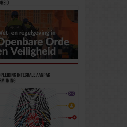
gheid
pleiding Integrale Aanpak
rmijning