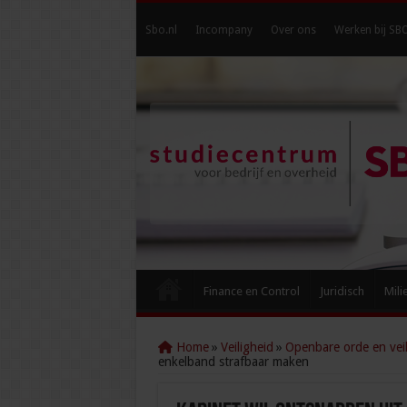
Sbo.nl
Incompany
Over ons
Werken bij SB
Finance en Control
Juridisch
Mili
Home
»
Veiligheid
»
Openbare orde en veil
enkelband strafbaar maken