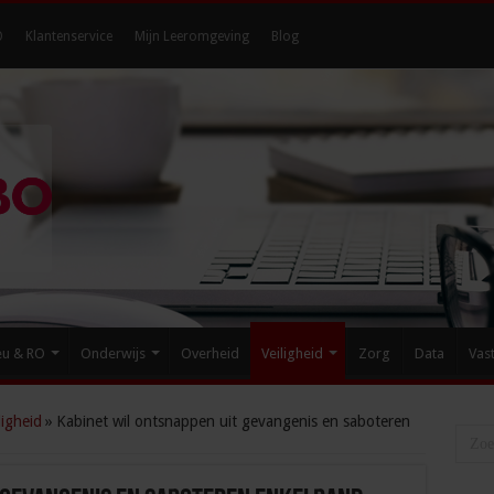
O
Klantenservice
Mijn Leeromgeving
Blog
eu & RO
Onderwijs
Overheid
Veiligheid
Zorg
Data
Vas
igheid
»
Kabinet wil ontsnappen uit gevangenis en saboteren