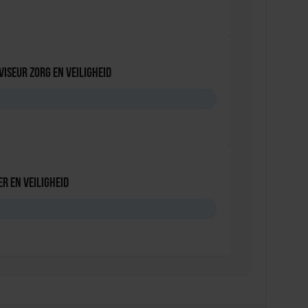
viseur zorg en veiligheid
D
r en veiligheid
D