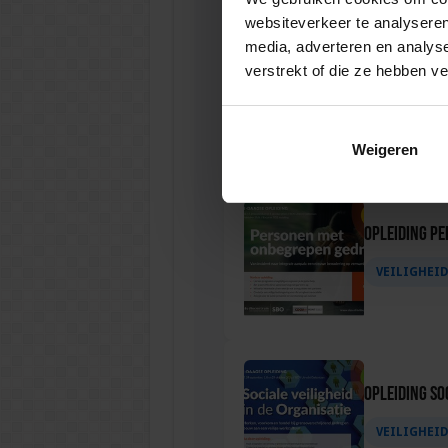
websiteverkeer te analyseren
media, adverteren en analys
verstrekt of die ze hebben v
Opleiding C
VEILIGHEI
Weigeren
Opleiding P
VEILIGHEI
Opleiding Soc
VEILIGHEI