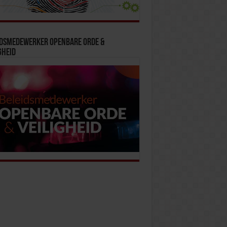
idsmedewerker Openbare Orde &
gheid