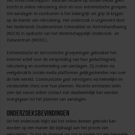
Het onderzoeksrapport ‘Radicale reclame op sociale media’ geeft
inzicht in online rekrutering door en voor extremistische groepen.
Om aanslagen te voorkomen is het belangrijk om grip te krijgen
op de manier van rekrutering. Het onderzoek is uitgevoerd door
het Nederlands Studiecentrum Criminaliteit en Rechtshandhaving
(NSCR) in opdracht van het Wetenschappelijk Onderzoek- en
Datacentrum (WODC).
Extremistische en terroristische groeperingen gebruiken het
internet actief voor de verspreiding van hun gedachtegoed,
rekrutering en voorbereiding van aanslagen. Zij zoeken via
veelgebruikte sociale media platformen gelijkgestemden van over
de hele wereld. Communicatie gaat vervolgens via heimelijke en
versleutelde chats over hun plannen. Recente arrestaties laten
zien dat vanuit online contact ook daadwerkelijk kan worden
overgegaan tot het plannen van aanslagen.
Onderzoeksbevindingen
Uit het onderzoek blijkt dat het online domein gebruikt kan
worden op een manier die bijdraagt aan het proces van
rekrutering. Zo ligt de drempel om toe te treden tot een bepaalde