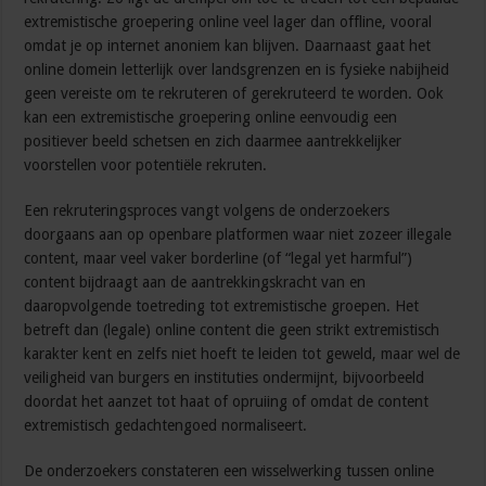
extremistische groepering online veel lager dan offline, vooral
omdat je op internet anoniem kan blijven. Daarnaast gaat het
online domein letterlijk over landsgrenzen en is fysieke nabijheid
geen vereiste om te rekruteren of gerekruteerd te worden. Ook
kan een extremistische groepering online eenvoudig een
positiever beeld schetsen en zich daarmee aantrekkelijker
voorstellen voor potentiële rekruten.
Een rekruteringsproces vangt volgens de onderzoekers
doorgaans aan op openbare platformen waar niet zozeer illegale
content, maar veel vaker borderline (of “legal yet harmful”)
content bijdraagt aan de aantrekkingskracht van en
daaropvolgende toetreding tot extremistische groepen. Het
betreft dan (legale) online content die geen strikt extremistisch
karakter kent en zelfs niet hoeft te leiden tot geweld, maar wel de
veiligheid van burgers en instituties ondermijnt, bijvoorbeeld
doordat het aanzet tot haat of opruiing of omdat de content
extremistisch gedachtengoed normaliseert.
De onderzoekers constateren een wisselwerking tussen online