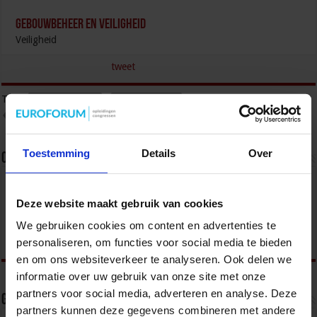
Gebouwbeheer en veiligheid
Veiligheid
tweet
Tags
OPENBARE ORDE
RADICALISERING
RADICALISERING EN TERRORISME
TERRORISME
Toestemming
Details
Over
Over sbo
Het Studiecentrum voor Bedrijf en Overheid (SBO)
organiseert jaarlijks zo’n 200 opleidingen en
Deze website maakt gebruik van cookies
congressen over o.a. onderwijs, veiligheid, milieu
& RO, zorg, bouw & infra en overheid.
We gebruiken cookies om content en advertenties te
personaliseren, om functies voor social media te bieden
en om ons websiteverkeer te analyseren. Ook delen we
informatie over uw gebruik van onze site met onze
partners voor social media, adverteren en analyse. Deze
Gerelateerde Artikelen
partners kunnen deze gegevens combineren met andere