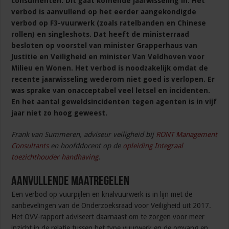
consumenten. Dit gaat komende jaarwisseling in. Het
verbod is aanvullend op het eerder aangekondigde
verbod op F3-vuurwerk (zoals ratelbanden en Chinese
rollen) en singleshots. Dat heeft de ministerraad
besloten op voorstel van minister Grapperhaus van
Justitie en Veiligheid en minister Van Veldhoven voor
Milieu en Wonen. Het verbod is noodzakelijk omdat de
recente jaarwisseling wederom niet goed is verlopen. Er
was sprake van onacceptabel veel letsel en incidenten.
En het aantal geweldsincidenten tegen agenten is in vijf
jaar niet zo hoog geweest.
Frank van Summeren, adviseur veiligheid bij
RONT Management
Consultants
en hoofddocent op de
opleiding Integraal
toezichthouder handhaving
.
Aanvullende maatregelen
Een verbod op vuurpijlen en knalvuurwerk is in lijn met de
aanbevelingen van de Onderzoeksraad voor Veiligheid uit 2017.
Het OVV-rapport adviseert daarnaast om te zorgen voor meer
inzicht in de relatie tussen het type vuurwerk en de omvang en