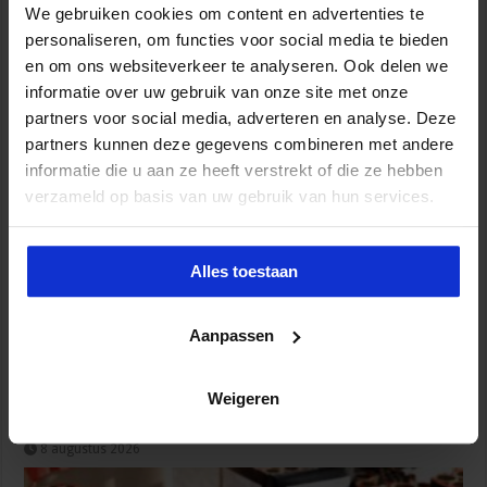
We gebruiken cookies om content en advertenties te
personaliseren, om functies voor social media te bieden
en om ons websiteverkeer te analyseren. Ook delen we
informatie over uw gebruik van onze site met onze
Onderzoek mensenhandel op Wallen: sekswerkers op
partners voor social media, adverteren en analyse. Deze
grote schaal uitgebuit
partners kunnen deze gegevens combineren met andere
8 augustus 2026
informatie die u aan ze heeft verstrekt of die ze hebben
verzameld op basis van uw gebruik van hun services.
Alles toestaan
Aanpassen
Weigeren
OM legt record aan beslag crimineel geld
8 augustus 2026