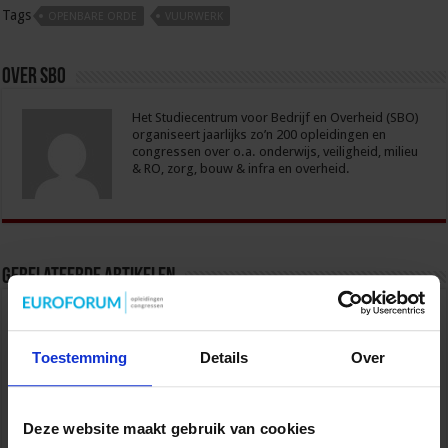
Tags
OPENBARE ORDE
VUURWERK
Over sbo
Het Studiecentrum voor Bedrijf en Overheid (SBO)
organiseert jaarlijks zo’n 200 opleidingen en
congressen over o.a. onderwijs, veiligheid, milieu
& RO, zorg, bouw & infra en overheid.
Gerelateerde Artikelen
Toestemming
Details
Over
Deze website maakt gebruik van cookies