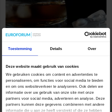
Toestemming
Details
Over
Geactualiseerde handreiking helpt organisaties bij
effectief alcohol-, drugs- en medicijnbeleid
8 augustus 2026
Deze website maakt gebruik van cookies
We gebruiken cookies om content en advertenties te
personaliseren, om functies voor social media te bieden
en om ons websiteverkeer te analyseren. Ook delen we
informatie over uw gebruik van onze site met onze
partners voor social media, adverteren en analyse. Deze
partners kunnen deze gegevens combineren met andere
informatie die u aan ze heeft verstrekt of die ze hebben