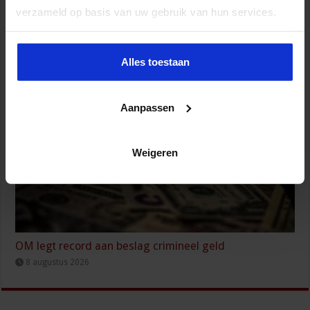
verzameld op basis van uw gebruik van hun services.
Onderzoek mensenhandel op Wallen: sekswerkers op
grote schaal uitgebuit
Alles toestaan
8 augustus 2026
Aanpassen
Weigeren
OM legt record aan beslag crimineel geld
8 augustus 2026