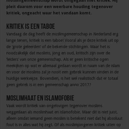
moslimgemeenschap wordt omgegaan met kritiek. Hij
pleit daarom voor een weerbare houding tegenover
kritiek, ongeacht waar het vandaan komt.
Kritiek is een taboe
Vandaag de dag heeft de moslimgemeenschap in Nederland erg
lange tenen, kritiek is een taboe! Vooral als je deze kritiek uit op
de ‘grote geleerden’ of de bekende stichtingen. Maar het is
noodzakelijk dat moslims, jong en oud, kritisch zijn over de
‘leiders’ van onze gemeenschap. Als er geen kritische ogen
meekijken op wat er allemaal gedaan wordt in naam van de islam
en voor de moslims zal je nooit een gebrek kunnen vinden in de
huidige werkwijze. Bovendien, is het wel realistisch dat er totaal
geen gebrek is in een gemeenschap anno 2017?
Moslimhaat en islamofobie
Vaak wordt kritiek van ongelovigen tegenover moslims
weggedaan als moslimhaat en islamofobie. Maar dit is niet juist,
alleen omdat iemand geen moslim is betekent niet dat hij absoluut
fout is in alles wat hij zegt. Of als moslimjongeren kritiek uiten op