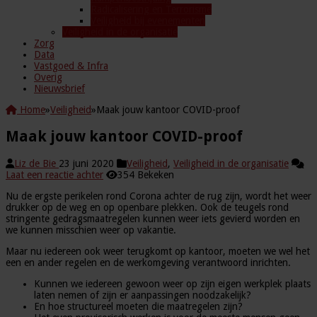
Radicalisering en Terrorisme
Veiligheid bij evenementen
Veiligheid in de organisatie
Zorg
Data
Vastgoed & Infra
Overig
Nieuwsbrief
Home
»
Veiligheid
»
Maak jouw kantoor COVID-proof
Maak jouw kantoor COVID-proof
Liz de Bie
23 juni 2020
Veiligheid
,
Veiligheid in de organisatie
Laat een reactie achter
354 Bekeken
Nu de ergste perikelen rond Corona achter de rug zijn, wordt het weer
drukker op de weg en op openbare plekken. Ook de teugels rond
stringente gedragsmaatregelen kunnen weer iets gevierd worden en
we kunnen misschien weer op vakantie.
Maar nu iedereen ook weer terugkomt op kantoor, moeten we wel het
een en ander regelen en de werkomgeving verantwoord inrichten.
Kunnen we iedereen gewoon weer op zijn eigen werkplek plaats
laten nemen of zijn er aanpassingen noodzakelijk?
En hoe structureel moeten die maatregelen zijn?