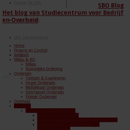
Werken bij SBO
SBO Blog
Het blog van Studiecentrum voor Bedrijf
en Overheid
Klantenservice
Mijn Leeromgeving
Home
Finance en Control
Juridisch
Blog
Milieu & RO
Milieu
Ruimtelijke Ordening
Onderwijs
Toetsen & Examineren
Hoger Onderwijs
Middelbaar Onderwijs
Voortgezet Onderwijs
Primair Onderwijs
Overheid
Veiligheid
Openbare orde en veiligheid
Complexe problematiek
Ondermijning en Georganiseerde Criminaliteit
Openbare Orde, Crisisbeheersing &
Rampenbestrijding