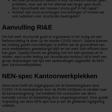
Het even provisorisch werken is voor de meeste mensen geen
probleem, maar wat als het allemaal wat langer gaat duren,
door bijvoorbeeld een nieuwe Corona-golf in het najaar?
Voldoen dan onze (voorlopige) voorzieningen of moeten we
ook nadenken over structurele maatregelen?
Aanvulling RI&E
Om het werk structureel goed te organiseren is het nodig om een
herbeoordeling te doen op de nieuwe COVID-risico’s. Daarna kunnen
we zodanig goede voorzieningen te treffen dat de gezondheid van
onze medewerkers gewaarborgd blijft en het werk toch efficiënt door
kan gaan. Daarbij hoeven we gelukkig niet het wiel opnieuw uit te
vinden, want onder leiding van Normalisatie-instituut NEN heeft een
groep deskundigen een lijst met aanbevelingen opgesteld: de NEN-
spec Kantoorwerkplekken.
NEN-spec Kantoorwerkplekken
Deze norm heeft als uitgangspunt om de besmettingskans door
COVID-19 te minimaliseren door de RIVM-richtlijnen te vertalen naar
de kantooromgeving. Dat betekent het voorkomen van direct
menselijk contact en besmetting door omgevingscontact. Door goede
toepassing van deze NEN-spec kun je aan de geldende regelgeving
voldoen.