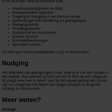
In de NEN-spec vindt je informatie over:
Arbeidsomstandigheden en RI&E
Vloeroppervlakte algemeen
Toegang en doorgang in een kantoorvertrek
Aanbevelingen met betrekking tot gedragsregels
Bewegingsruimte
Scheidingswanden
Vluchtroutes en nooddeuren
Fysische factoren
Voorbeeldberekeningen
Bijzondere ruimtes
De NEN-spec Kantoorwerkplekken is
hier
te downloaden.
Nudging
Het afspreken van gedragsregels is één, maar je er ook aan houden is
een tweede. Hoe vaak ben je toch niet iets te dicht bij een collega als
hij vraagt even mee te kijken? Juist bij het nieuwe gedrag dat Corona
van ons vraagt kan het helpen om nudges (‘duwtjes’ in de goede
richting) te introduceren.
Meer weten?
Intergo