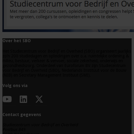
Over het SBO
Het Studiecentrum voor Bedrijf en Overheid (SBO) organiseert jaarlijks
zo’n 200 studiedagen en opleidingen over o.a. ruimtelijke ordening &
milieu, bestuur, verkeer & vervoer, sociale zekerheid, onderwijs en
gezondheidszorg. Onderdeel van Euroforum BV zijn Studiecentrum
voor Bedrijf en Overheid (SBO), Nederlands Instituut voor de Bouw
(NIB) en Secretary Management Instituut (SMI).
Volg ons via
Contact gegevens
Studiecentrum voor Bedrijf en Overheid
Postbus 845