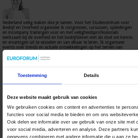
Nederland veilig maken doe je samen. Voor het Studiecentrum voor
Bedrijf en Overheid organiseer ik congressen, cursussen, opleidingen
en incompany trainingen voor en met veiligheidsprofessionals
werkzaam bij de overheid en het bedrijfsleven met als doel om kennis
en ervaringen uit te wisselen en van elkaar te leren. Ik organiseer
events over trends en actuele ontwikkelingen op het terrein van
veiligheid. Meer informatie over het Studiecentrum voor Bedrijf en
Overheid en het opleidingsaanbod is te vinden op
www.sbo.nl/veiligheid
Toestemming
Details
Gerelateerde Artikelen
Deze website maakt gebruik van cookies
We gebruiken cookies om content en advertenties te persona
functies voor social media te bieden en om ons websiteverke
Ook delen we informatie over uw gebruik van onze site met 
voor social media, adverteren en analyse. Deze partners ku
gegevens combineren met andere informatie die u aan ze heef