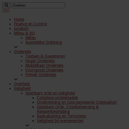
Home
Finance en Control
Juridisch
Milieu & RO
Milieu
Ruimtelijke Ordening
Onderwijs
Toetsen & Examineren
Hoger Onderwijs
Middelbaar Onderwijs
Voortgezet Onderwijs
Primair Onderwijs
Overheid
Veiligheid
Openbare orde en veiligheid
Complexe problematiek
Ondermijning en Georganiseerde Criminaliteit
Openbare Orde, Crisisbeheersing &
Rampenbestrijding
Radicalisering en Terrorisme
Veiligheid bij evenementen