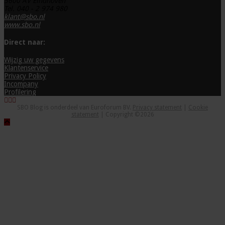
5600 AV Eindhoven
Tel. 040 - 2 974 980
klant@sbo.nl
www.sbo.nl
Direct naar:
Wijzig uw gegevens
Klantenservice
Privacy Policy
Incompany
Profilering
SBO Blog is onderdeel van Euroforum BV.
Privacy statement
|
Cookie
statement
| Copyright ©2026