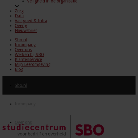
Veiligheid in de organisatie
Zorg
Data
Vastgoed & Infra
Overig
Nieuwsbrief
Sbo.nl
Incompany
Over ons
Werken bij SBO
Klantenservice
Mijn Leeromgeving
Blog
Sbo.nl
Incompany
Over ons