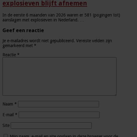
explosieven blijft afnemen
In de eerste 6 maanden van 2026 waren er 581 (pogingen tot)
aanslagen met explosieven in Nederland. …
Geef een reactie
Je e-mailadres wordt niet gepubliceerd.
Vereiste velden zijn
gemarkeerd met
*
Reactie
*
Naam
*
E-mail
*
Site
Mijn naam, e-mail en site opslaan in deze browser voor de