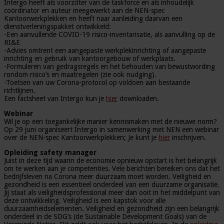
Intergo heeft als voorzitter van de taskforce en als inhoudelijk
coördinator en auteur meegewerkt aan de NEN-spec
Kantoorwerkplekken en heeft naar aanleiding daarvan een
dienstverleningspakket ontwikkeld:
-Een aanvullende COVID-19 risico-inventarisatie, als aanvulling op de
RI&E
-Advies omtrent een aangepaste werkplekinrichting of aangepaste
inrichting en gebruik van kantoorgebouw of werkplaats.
-Formuleren van gedragsregels en het behouden van bewustwording
rondom risico’s en maatregelen (zie ook nudging).
-Toetsen van uw Corona-protocol op voldoen aan bestaande
richtlijnen.
Een factsheet van Intergo kun je
hier
downloaden.
Webinar
Wil je op een toegankelijke manier kennismaken met de nieuwe norm?
Op 29 juni organiseert Intergo in samenwerking met NEN een webinar
over de NEN-spec Kantoorwerkplekken; Je kunt je
hier
inschrijven.
Opleiding safety manager
Juist in deze tijd waarin de economie opnieuw opstart is het belangrijk
om te werken aan je competenties. Vele berichten bereiken ons dat het
bedrijfsleven na Corona meer duurzaam moet worden. Veiligheid en
gezondheid is een essentieel onderdeel van een duurzame organisatie.
Jij staat als veiligheidsprofessional meer dan ooit in het middelpunt van
deze ontwikkeling. Veiligheid is een kapstok voor alle
duurzaamheidselementen. Veiligheid en gezondheid zijn een belangrijk
onderdeel in de SDG’s (de Sustainable Development Goals) van de