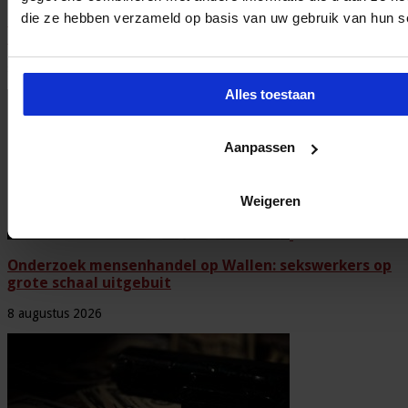
die ze hebben verzameld op basis van uw gebruik van hun s
Geactualiseerde handreiking helpt organisaties bij
effectief alcohol-, drugs- en medicijnbeleid
8 augustus 2026
Alles toestaan
Aanpassen
Weigeren
Onderzoek mensenhandel op Wallen: sekswerkers op
grote schaal uitgebuit
8 augustus 2026