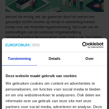
Mensen die ernstig ziek zijn geworden door het werken met
gevaarlijke stoffen moeten op termijn in aanmerking kunnen
komen voor een financiële tegemoetkoming. Dat is een van de
aanbevelingen van de commissie Vergemakkelijking
Schadeafhandeling Beroepsziekten onder leiding van Ton Heerts.
In reactie op het advies laat staatssecretaris Bas van ’t Wout
vandaag aan de Tweede Kamer weten hier werk van …
Lees verder »
Toestemming
Details
Over
Maak jouw kantoor COVID-proof
Deze website maakt gebruik van cookies
Liz de Bie
23 juni 2020
Veiligheid
,
Veiligheid in de organisatie
We gebruiken cookies om content en advertenties te
personaliseren, om functies voor social media te bieden
en om ons websiteverkeer te analyseren. Ook delen we
informatie over uw gebruik van onze site met onze
partners voor social media, adverteren en analyse. Deze