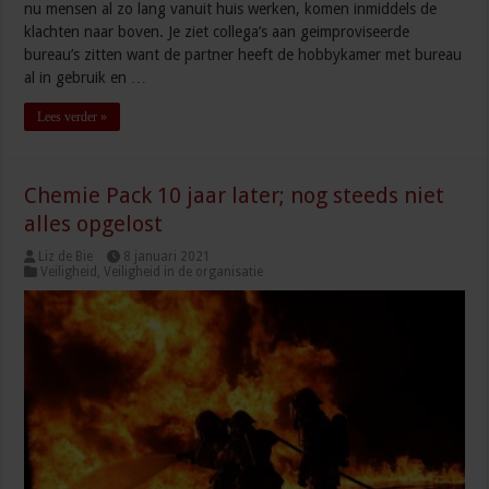
nu mensen al zo lang vanuit huis werken, komen inmiddels de
klachten naar boven. Je ziet collega’s aan geimproviseerde
bureau’s zitten want de partner heeft de hobbykamer met bureau
al in gebruik en …
Lees verder »
Chemie Pack 10 jaar later; nog steeds niet
alles opgelost
Liz de Bie
8 januari 2021
Veiligheid
,
Veiligheid in de organisatie