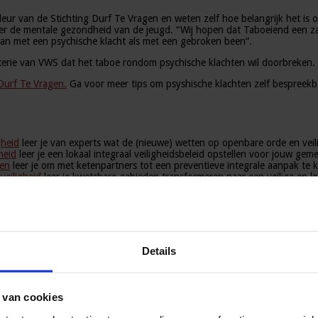
r van de Stichting Durf Te Vragen en weten zelf hoe belangrijk het is o
over de mentale gezondheid van de jeugd. “Wij hopen dat Taboeiend een 
an met een psychische klacht als met een gebroken been”.
isterie van VWS dat het taboe rondom psychische klachten wil doorbreken.
 Durf Te Vragen.
Ga voor meer tips om psyshische klachten zelf bespreek
gheid
leer je van experts wat de (nieuwe) wetten op openbare orde en veil
heid
leer je een lokaal integraal veiligheidsbeleid opstellen voor jouw gem
pen
leer je om met ketenpartners tot een preventieve integrale aanpak te
veiligheid
leer je kwetsbare gebieden transformeren naar een veilige en 
in
leer je hoe jouw organisatie voldoet aan de wettelijke en basisnormen i
en en de juiste antwoorden krijgen.
b toepast in jouw gemeente.
e hoe je verantwoording aflegt over de aanpak van ondermijning in jouw r
oe je voorkomt dat criminele organisaties zich vestigen in jouw gemeente.
schijningsvormen, oorzaken en gevolgen zijn van criminaliteit en hoe je 
Details
rag
leer je hoe je de opvang en hulpverlening voor personen met verwar
e hoe je komt tot een sluitende aanpak van ex-gedetineerden in jouw gem
an zowel theorie als praktijkvoorbeelden uiteengezet hoe een strategie d
k.
 van cookies
sociaal maatschappelijk probleem. Alle antwoorden en actualiteiten tijde