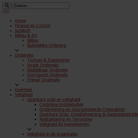
Home
Finance en Control
Juridisch
Milieu & RO
Milieu
Ruimtelijke Ordening
Onderwijs
Toetsen & Examineren
Hoger Onderwijs
Middelbaar Onderwijs
Voortgezet Onderwijs
Primair Onderwijs
Overheid
Veiligheid
Openbare orde en veiligheid
Complexe problematiek
Ondermijning en Georganiseerde Criminaliteit
Openbare Orde, Crisisbeheersing & Rampenbestrijdi
Radicalisering en Terrorisme
Veiligheid bij evenementen
Veiligheid in de organisatie