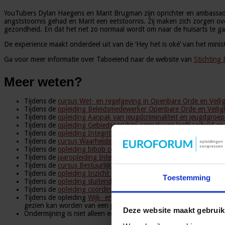
YouTubers Dylan Haegens en Marit Brugman zijn oprichter en ambassadeu
angststoornis gehad en Marit een eetstoornis. Zij maken zich zorgen 
gezondheid. En dat het net zo normaal wordt om naar de huisarts te ga
De experience maakt onderdeel uit van de ‘Hey het is oké’ van het min
Ga voor meer informatie over Taboeiend naar de website van
Stichting
Meer weten?
Tijdens de
cursus Wet- en regelgeving in Openbare Orde en Veili
Tijdens de
opleiding Beleidsmedewerker Openbare Orde en Veilig
Tijdens de
opleiding Aanpak van jeugdcriminaliteit en jeugdgroe
Tijdens de
opleiding Gebiedsgerichte aanpak van leefbaarheid en 
Tijdens de
opleiding Integriteitscoordinator in het publieke dome
Tijdens de
cursus Waarheidsvinding
leer je de goede vragen stell
Tijdens de
opleiding bibob coördinator
leer je hoe je de wet Bibo
Tijdens de
jaaropleiding Integrale aanpak van ondermijning
leer j
Tijdens de
cursus Bestuurlijke aanpak van ondermijning
leer je h
Tijdens de
opleiding Inzicht in de Criminologie
leer je wat de ver
Toestemming
Tijdens de
opleiding sluitende aanpak personen met verward ged
Tijdens de
opleiding coördinator nazorg ex-gedetineerden
leer j
Tijdens de opleiding
Wijk- en gebiedsmanager
wordt aan de hand v
gezien kan worden van een participatiestrategie gericht op de wij
Deze website maakt gebruik
Ondermijning is niet alleen een veiligheidsprobleem maar ook een 