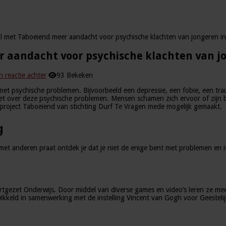
l met Taboeiend meer aandacht voor psychische klachten van jongeren in
r aandacht voor psychische klachten van jo
n reactie achter
93 Bekeken
 met psychische problemen. Bijvoorbeeld een depressie, een fobie, een tr
et over deze psychische problemen. Mensen schamen zich ervoor of zijn
t project Taboeiend van stichting Durf Te Vragen mede mogelijk gemaakt.
g
met anderen praat ontdek je dat je niet de enige bent met problemen en is 
ortgezet Onderwijs. Door middel van diverse games en video’s leren ze m
ikkeld in samenwerking met de instelling Vincent van Gogh voor Geestelij