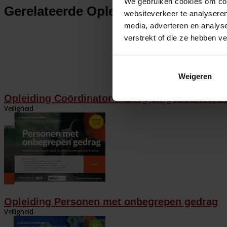
We gebruiken cookies om cont
Gerelateerde Opleidingen en Cursu
websiteverkeer te analyseren
media, adverteren en analys
verstrekt of die ze hebben v
Weigeren
Opleiding Coördinator nazorg ex-gedetineerd
Veiligheid
Opleiding Personen met onbegrepen gedrag
Veiligheid