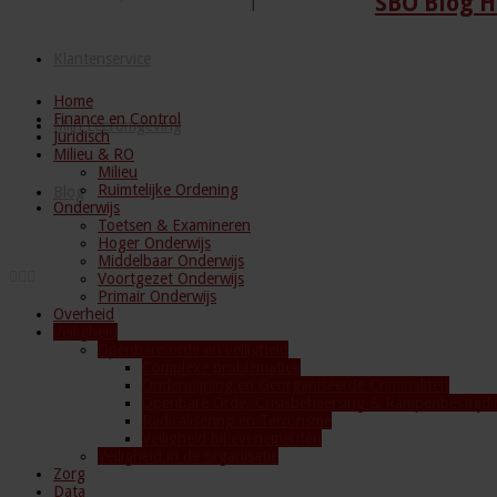
SBO Blog H
Klantenservice
Home
Finance en Control
Mijn Leeromgeving
Juridisch
Milieu & RO
Milieu
Ruimtelijke Ordening
Blog
Onderwijs
Toetsen & Examineren
Hoger Onderwijs
Middelbaar Onderwijs
Voortgezet Onderwijs
Primair Onderwijs
Overheid
Veiligheid
Openbare orde en veiligheid
Complexe problematiek
Ondermijning en Georganiseerde Criminaliteit
Openbare Orde, Crisisbeheersing & Rampenbestrijdi
Radicalisering en Terrorisme
Veiligheid bij evenementen
Veiligheid in de organisatie
Zorg
Data