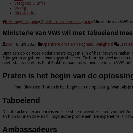
Vastgoed & Infra
Overig
Nieuwsbrief
Home
»
Veiligheid
»
Openbare orde en veiligheid
»
Ministerie van VWS wi
Ministerie van VWS wil met Taboeiend mee
sbo
18 juni 2021
Openbare orde en veiligheid
,
Veiligheid
Laat ee
Bijna één op de twee Nederlanders krijgt in zijn of haar leven te maken
5 jongeren angst- en stemmingsproblemen. Toch praten veel mensen ni
heeft staatssecretaris Paul Blokhuis namens het ministerie van VWS he
Praten is het begin van de oplossin
Paul Blokhuis: “Praten is het begin van de oplossing. Want als je 
Taboeiend
De interactieve experience is voor eerste en tweede klassen van het Vo
en hulp kunnen zoeken bij psychische problemen. De experience is ontw
Ambassadeurs