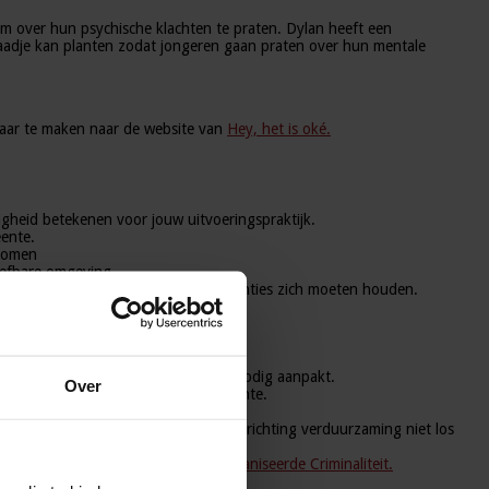
m over hun psychische klachten te praten. Dylan heeft een
zaadje kan planten zodat jongeren gaan praten over hun mentale
baar te maken naar de website van
Hey, het is oké.
igheid betekenen voor jouw uitvoeringspraktijk.
eente.
 komen
leefbare omgeving
ntegriteit waaraan alle overheidsinstanties zich moeten houden.
egio.
deze waar mogelijk voorkomt en waar nodig aanpakt.
Over
d gedrag organiseert in jouww gemeente.
eente.
ie zich richt op gedragsverandering richting verduurzaming niet los
ns het
congres Ondermijning & Georganiseerde Criminaliteit.