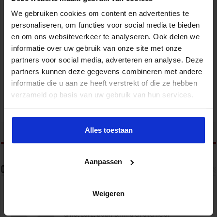
We gebruiken cookies om content en advertenties te
personaliseren, om functies voor social media te bieden
en om ons websiteverkeer te analyseren. Ook delen we
informatie over uw gebruik van onze site met onze
Gebouwbeheer en veiligheid
partners voor social media, adverteren en analyse. Deze
partners kunnen deze gegevens combineren met andere
VEILIGHEID
informatie die u aan ze heeft verstrekt of die ze hebben
verzameld op basis van uw gebruik van hun services.
Alles toestaan
tweet
Aanpassen
Over sbo
Het Studiecentrum voor Bedrijf en Overheid (SBO)
Weigeren
organiseert jaarlijks zo’n 200 opleidingen en
congressen over o.a. onderwijs, veiligheid, milieu
& RO, zorg, bouw & infra en overheid.