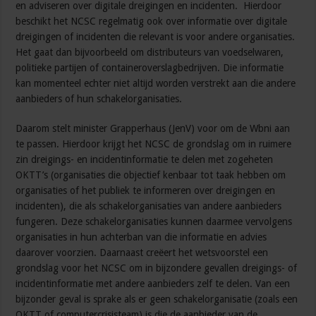
en adviseren over digitale dreigingen en incidenten. Hierdoor
beschikt het NCSC regelmatig ook over informatie over digitale
dreigingen of incidenten die relevant is voor andere organisaties.
Het gaat dan bijvoorbeeld om distributeurs van voedselwaren,
politieke partijen of containeroverslagbedrijven. Die informatie
kan momenteel echter niet altijd worden verstrekt aan die andere
aanbieders of hun schakelorganisaties.
Daarom stelt minister Grapperhaus (JenV) voor om de Wbni aan
te passen. Hierdoor krijgt het NCSC de grondslag om in ruimere
zin dreigings- en incidentinformatie te delen met zogeheten
OKTT’s (organisaties die objectief kenbaar tot taak hebben om
organisaties of het publiek te informeren over dreigingen en
incidenten), die als schakelorganisaties van andere aanbieders
fungeren. Deze schakelorganisaties kunnen daarmee vervolgens
organisaties in hun achterban van die informatie en advies
daarover voorzien. Daarnaast creëert het wetsvoorstel een
grondslag voor het NCSC om in bijzondere gevallen dreigings- of
incidentinformatie met andere aanbieders zelf te delen. Van een
bijzonder geval is sprake als er geen schakelorganisatie (zoals een
OKTT of computercrisisteam) is die de aanbieder van de