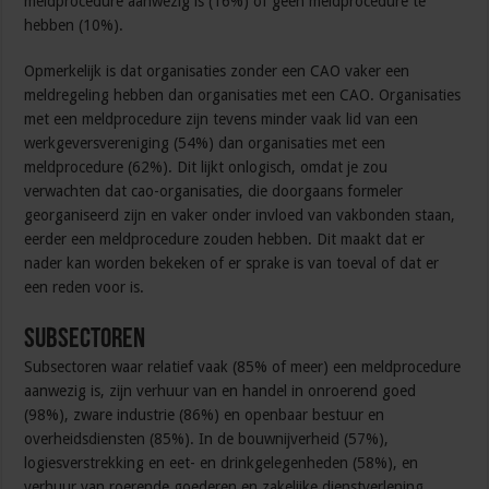
meldprocedure aanwezig is (16%) of geen meldprocedure te
hebben (10%).
Opmerkelijk is dat organisaties zonder een CAO vaker een
meldregeling hebben dan organisaties met een CAO. Organisaties
met een meldprocedure zijn tevens minder vaak lid van een
werkgeversvereniging (54%) dan organisaties met een
meldprocedure (62%). Dit lijkt onlogisch, omdat je zou
verwachten dat cao-organisaties, die doorgaans formeler
georganiseerd zijn en vaker onder invloed van vakbonden staan,
eerder een meldprocedure zouden hebben. Dit maakt dat er
nader kan worden bekeken of er sprake is van toeval of dat er
een reden voor is.
Subsectoren
Subsectoren waar relatief vaak (85% of meer) een meldprocedure
aanwezig is, zijn verhuur van en handel in onroerend goed
(98%), zware industrie (86%) en openbaar bestuur en
overheidsdiensten (85%). In de bouwnijverheid (57%),
logiesverstrekking en eet- en drinkgelegenheden (58%), en
verhuur van roerende goederen en zakelijke dienstverlening