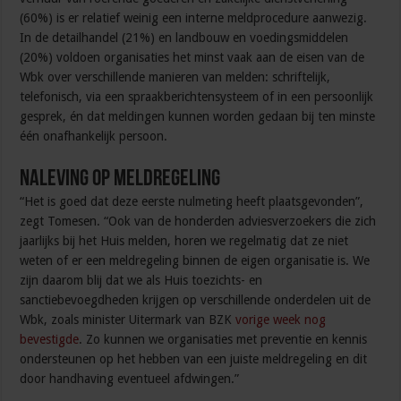
(60%) is er relatief weinig een interne meldprocedure aanwezig.
In de detailhandel (21%) en landbouw en voedingsmiddelen
(20%) voldoen organisaties het minst vaak aan de eisen van de
Wbk over verschillende manieren van melden: schriftelijk,
telefonisch, via een spraakberichtensysteem of in een persoonlijk
gesprek, én dat meldingen kunnen worden gedaan bij ten minste
één onafhankelijk persoon.
Naleving op meldregeling
“Het is goed dat deze eerste nulmeting heeft plaatsgevonden”,
zegt Tomesen. “Ook van de honderden adviesverzoekers die zich
jaarlijks bij het Huis melden, horen we regelmatig dat ze niet
weten of er een meldregeling binnen de eigen organisatie is. We
zijn daarom blij dat we als Huis toezichts- en
sanctiebevoegdheden krijgen op verschillende onderdelen uit de
Wbk, zoals minister Uitermark van BZK
vorige week nog
bevestigde
. Zo kunnen we organisaties met preventie en kennis
ondersteunen op het hebben van een juiste meldregeling en dit
door handhaving eventueel afdwingen.”