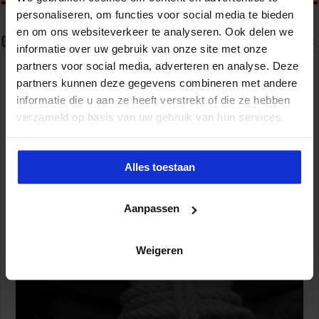
personaliseren, om functies voor social media te bieden
en om ons websiteverkeer te analyseren. Ook delen we
Gerelateerde Artikelen
informatie over uw gebruik van onze site met onze
partners voor social media, adverteren en analyse. Deze
partners kunnen deze gegevens combineren met andere
informatie die u aan ze heeft verstrekt of die ze hebben
verzameld op basis van uw gebruik van hun services.
Alles toestaan
Aanpassen
Geactualiseerde handreiking helpt organisaties bij
effectief alcohol-, drugs- en medicijnbeleid
Weigeren
8 augustus 2026