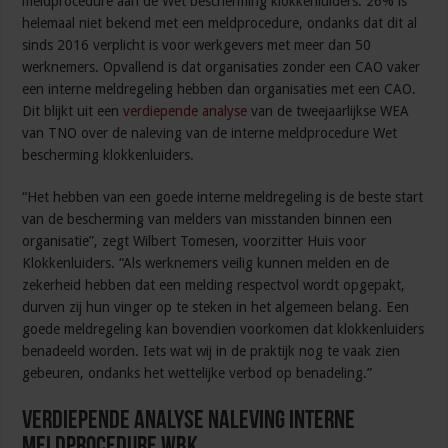
meldprocedure aan de Wet bescherming klokkenluiders. 26% is
helemaal niet bekend met een meldprocedure, ondanks dat dit al
sinds 2016 verplicht is voor werkgevers met meer dan 50
werknemers. Opvallend is dat organisaties zonder een CAO vaker
een interne meldregeling hebben dan organisaties met een CAO.
Dit blijkt uit een
verdiepende analyse
van de tweejaarlijkse WEA
van TNO over de naleving van de interne meldprocedure Wet
bescherming klokkenluiders.
“Het hebben van een goede interne meldregeling is de beste start
van de bescherming van melders van misstanden binnen een
organisatie”, zegt Wilbert Tomesen, voorzitter Huis voor
Klokkenluiders. “Als werknemers veilig kunnen melden en de
zekerheid hebben dat een melding respectvol wordt opgepakt,
durven zij hun vinger op te steken in het algemeen belang. Een
goede meldregeling kan bovendien voorkomen dat klokkenluiders
benadeeld worden. Iets wat wij in de praktijk nog te vaak zien
gebeuren, ondanks het wettelijke verbod op benadeling.”
Verdiepende analyse Naleving interne
meldprocedure Wbk