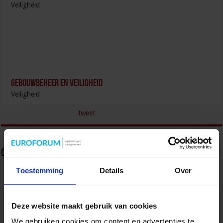
Veiligheid
Gebouwbeheer en veiligheid
Veiligheid
tweet
Over sbo
Toestemming
Details
Over
Het Studiecentrum voor Bedrijf en Overheid (SBO)
organiseert jaarlijks zo’n 200 opleidingen en
congressen over o.a. onderwijs, veiligheid, milieu
& RO, zorg, bouw & infra en overheid.
Deze website maakt gebruik van cookies
We gebruiken cookies om content en advertenties te