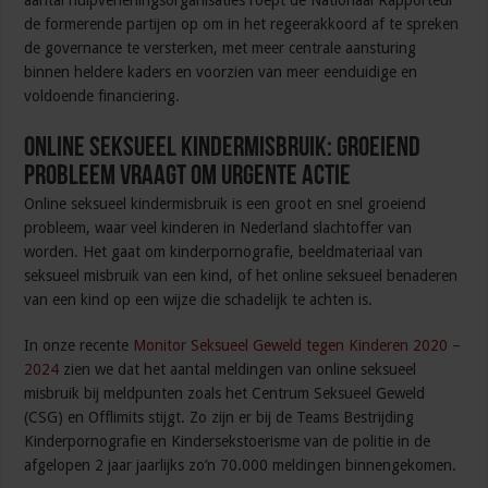
aantal hulpverleningsorganisaties roept de Nationaal Rapporteur
de formerende partijen op om in het regeerakkoord af te spreken
de governance te versterken, met meer centrale aansturing
binnen heldere kaders en voorzien van meer eenduidige en
voldoende financiering.
Online seksueel kindermisbruik: groeiend
probleem vraagt om urgente actie
Online seksueel kindermisbruik is een groot en snel groeiend
probleem, waar veel kinderen in Nederland slachtoffer van
worden. Het gaat om kinderpornografie, beeldmateriaal van
seksueel misbruik van een kind, of het online seksueel benaderen
van een kind op een wijze die schadelijk te achten is.
In onze recente
Monitor Seksueel Geweld tegen Kinderen 2020 –
2024
zien we dat het aantal meldingen van online seksueel
misbruik bij meldpunten zoals het Centrum Seksueel Geweld
(CSG) en Offlimits stijgt. Zo zijn er bij de Teams Bestrijding
Kinderpornografie en Kindersekstoerisme van de politie in de
afgelopen 2 jaar jaarlijks zo’n 70.000 meldingen binnengekomen.