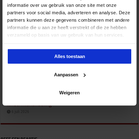
Wijziging Arbobesluit voor invulling dossiers bij
informatie over uw gebruik van onze site met onze
arbeidsongevallen
partners voor social media, adverteren en analyse. Deze
8 juli 2026
partners kunnen deze gegevens combineren met andere
informatie die u aan ze heeft verstrekt of die ze hebben
verzameld op basis van uw gebruik van hun services.
Alles toestaan
Aanpassen
Kabinet werkt aan verbetering aanpak van geweld
Weigeren
tegen vrouwen, huiselijk geweld en
kindermishandeling
6 juli 2026