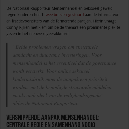
De Nationaal Rapporteur Mensenhandel en Seksueel geweld
tegen kinderen heeft
twee brieven gestuurd
aan de informateur
en fractievoorzitters van de formerende partijen. Hierin vraagt
Conny Rijken met klem om beide thema’s een prominente plek te
geven in het nieuwe regeerakkoord.
“Beide problemen vragen om structurele
aandacht en duurzame investeringen. Voor
mensenhandel is het essentieel dat de governance
wordt versterkt. Voor online seksueel
kindermisbruik moet de aanpak een prioriteit
worden, met de benodigde structurele middelen
en als onderdeel van de veiligheidsagenda”,
aldus de Nationaal Rapporteur.
Versnipperde aanpak mensenhandel:
centrale regie en samenhang nodig