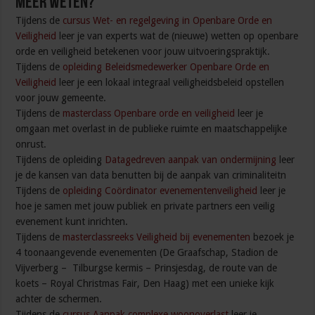
Meer weten?
Tijdens de
cursus Wet- en regelgeving in Openbare Orde en
Veiligheid
leer je van experts wat de (nieuwe) wetten op openbare
orde en veiligheid betekenen voor jouw uitvoeringspraktijk.
Tijdens de
opleiding Beleidsmedewerker Openbare Orde en
Veiligheid
leer je een lokaal integraal veiligheidsbeleid opstellen
voor jouw gemeente.
Tijdens de
masterclass Openbare orde en veiligheid
leer je
omgaan met overlast in de publieke ruimte en maatschappelijke
onrust.
Tijdens de opleiding
Datagedreven aanpak van ondermijning
leer
je de kansen van data benutten bij de aanpak van criminaliteitn
Tijdens de
opleiding Coördinator evenementenveiligheid
leer je
hoe je samen met jouw publiek en private partners een veilig
evenement kunt inrichten.
Tijdens de
masterclassreeks Veiligheid bij evenementen
bezoek je
4 toonaangevende evenementen (De Graafschap, Stadion de
Vijverberg – Tilburgse kermis – Prinsjesdag, de route van de
koets – Royal Christmas Fair, Den Haag) met een unieke kijk
achter de schermen.
Tijdens de
cursus Aanpak complexe woonoverlast
leer je