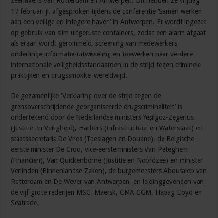
zeehavens van Rotterdam en Antwerpen. Dit hebben ze vrijdag
17 februari jl. afgesproken tijdens de conferentie ‘Samen werken
aan een veilige en integere haven’ in Antwerpen. Er wordt ingezet
op gebruik van slim uitgeruste containers, zodat een alarm afgaat
als eraan wordt gerommeld, screening van medewerkers,
onderlinge informatie-uitwisseling en toewerken naar verdere
internationale veiligheidsstandaarden in de strijd tegen criminele
praktijken en drugssmokkel wereldwijd.
De gezamenlijke ‘Verklaring over de strijd tegen de
grensoverschrijdende georganiseerde drugscriminaliteit’ is
ondertekend door de Nederlandse ministers Yeşilgöz-Zegerius
(Justitie en Veiligheid), Harbers (Infrastructuur en Waterstaat) en
staatssecretaris De Vries (Toeslagen en Douane), de Belgische
eerste minister De Croo, vice-eersteministers Van Peteghem
(Financien), Van Quickenborne (Justitie en Noordzee) en minister
Verlinden (Binnenlandse Zaken), de burgemeesters Aboutaleb van
Rotterdam en De Wever van Antwerpen, en leidinggevenden van
de vijf grote rederijen MSC, Maersk, CMA CGM, Hapag Lloyd en
Seatrade.