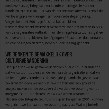
van de organisaties. ‘Helderheid van normen’, ‘betrokkenheid van
medewerkers bij integriteit’ en ‘ruimte om integer te kunnen
handelen’ zijn in ruim 30% van de organisaties afwezig. Terwijl dit
wel belangrijke verklaringen zijn voor niet-integer gedrag.
Vergeleken met 2001 zijn ‘bespreekbaarheid’ en
‘aanspreekbaarheid’ weliswaar verbeterd, toen het hieraan in 50%
van de organisaties ontbrak, maar de integriteitscultuur als geheel
is onveranderd gebleken. De afgelopen 15 jaar is er dus, ondanks
de vele pogingen daartoe, beperkt vooruitgang geboekt.
We denken te gemakkelijk over
cultuurverandering
Het lijkt alsof we te gemakkelijk denken over cultuurverandering,
dat we cultuur los zien van de rest van de organisatie en dat we
de benodigde verandering slechts tijdelijk aandacht geven. Maar
zeker weten doen we het niet. We moeten dus een grondige
analyse maken van de oorzaken die verdere verbetering van de
integriteitscultuur beletten. Pas als we weten waarom de
Nederlandse Integriteitscultuur is blijven hangen in 2001, kunnen
we gericht werken aan de verbetering daarvan. Wat mij betreft