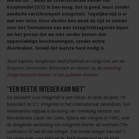
wereld uit”, aldus de Internationale Kamer van
Koophandel (ICC) in Den Haag. Dat is goed, want zonder
aandacht verschrompelt integriteit. Tegelijkertijd is er
wel een risico. Door slechts één week de tijd te nemen
voor het formuleren van een Integriteitsagenda lopen
we het gevaar dat we niet verder komen dan
oppervlakkige beschouwingen, zonder echte
doorbraken. Terwijl dat laatste hard nodig is.
Muel Kaptein, hoogleraar bedrijfsethiek en integriteit aan de
Erasmus Universiteit Rotterdam en docent op de
opleiding
Integriteitscoördinator in het publieke domein
.
“Een beetje integer kan niet”
De aandacht voor integriteit is niet nieuw. Al sinds de jaren ’70
bevordert de ICC integriteit in het internationaal zakendoen. Een
Nederlandse mijlpaal is de lezing van toenmalig minister van
Binnenlandse Zaken Ien Dales, tijdens een congres in 1992, over
de dreigende aantasting van integriteit binnen de overheid (“De
overheid is óf wel óf niet integer. Een beetje integer kan niet”).
Uit onderzoek -van VNO-NCW, MKB-Nederland en de RSM