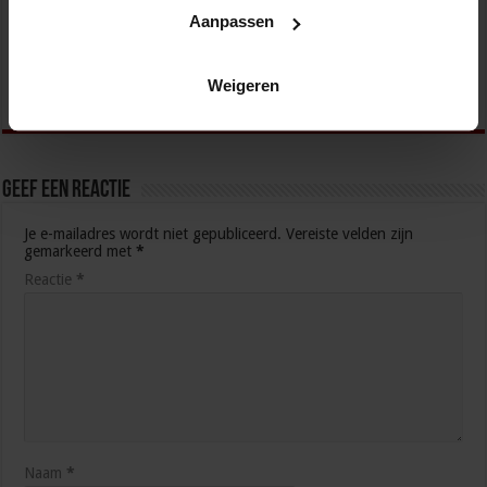
Aanpassen
Kabinet werkt aan verbetering aanpak van geweld
tegen vrouwen, huiselijk geweld en
kindermishandeling
Weigeren
6 juli 2026
Geef een reactie
Je e-mailadres wordt niet gepubliceerd.
Vereiste velden zijn
gemarkeerd met
*
Reactie
*
Naam
*