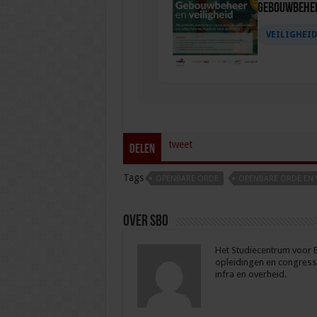
Gebouwbehee
VEILIGHEI
tweet
Delen
Tags
OPENBARE ORDE
OPENBARE ORDE EN V
Over sbo
Het Studiecentrum voor Be
opleidingen en congresse
infra en overheid.