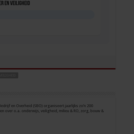
r en veiligheid
D
EILIGHEID
drijf en Overheid (SBO) organiseert jaarlijks zo’n 200
n over o.a. onderwijs, veiligheid, milieu & RO, zorg, bouw &