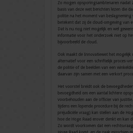
Zo mogen opsporingsambtenaren nadat zi
basis van deze wet berichten lezen die
politie na het moment van beslagneming 
betekent dat zij de cloud-omgeving van 
Dat is nu nog niet mogelijk en wel gewens
informatie voor het onderzoek niet op het
bijvoorbeeld de cloud.
Ook maakt de Innovatiewet het mogelijk 
alternatief voor een schriftelijk proces-v
de politie of de beelden van een winkeldi
daarvan zijn samen met een verkort proce
Het voorstel breidt ook de bevoegdheden va
bevoegdheid om een aantal lichtere opsp
voorbehouden aan de officier van justiti
tijdens een lopende procedure bij de rec
prejudiciële vraag) kan stellen aan de 
hoe de Hoge Raad erover denkt en kan de
Zo wordt voorkomen dat een rechtsvraag 
Hoge Raad komt, en de zaak misschien m