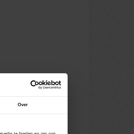
Over
 media te bieden en om ons