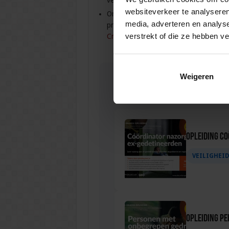
verduurzaming niet los gezien kan worde
websiteverkeer te analyseren
Ondermijning is niet alleen een veilig
media, adverteren en analys
probleem. Alle antwoorden en actualite
verstrekt of die ze hebben v
Criminaliteit.
Weigeren
Gerelateerde
Opleiding C
VEILIGHEI
Opleiding P