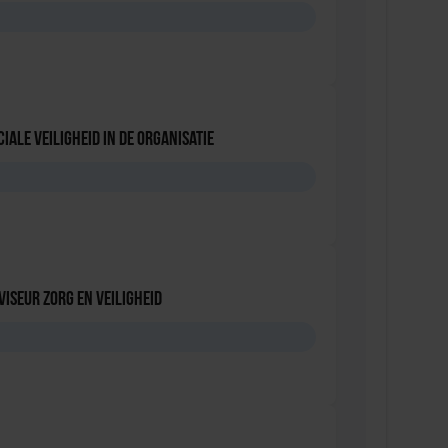
D
iale Veiligheid in de Organisatie
D
viseur zorg en veiligheid
D