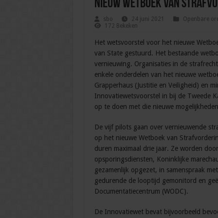
Nieuw Wetboek van Strafvor
sbo
24 juni 2021
Openbare ord
172 Bekeken
Het wetsvoorstel voor het nieuwe Wetboek
van State gestuurd. Het bestaande wetboe
vernieuwing. Organisaties in de strafrechts
enkele onderdelen van het nieuwe wetboe
Grapperhaus (Justitie en Veiligheid) en 
Innovatiewetsvoorstel in bij de Tweede Ka
op te doen met die nieuwe mogelijkheden
De vijf pilots gaan over vernieuwende str
op het nieuwe Wetboek van Strafvorderin
duren maximaal drie jaar. Ze worden door 
opsporingsdiensten, Koninklijke marechau
gezamenlijk opgezet, in samenspraak met h
gedurende de looptijd gemonitord en geë
Documentatiecentrum (WODC).
De Innovatiewet bevat bijvoorbeeld bevoe