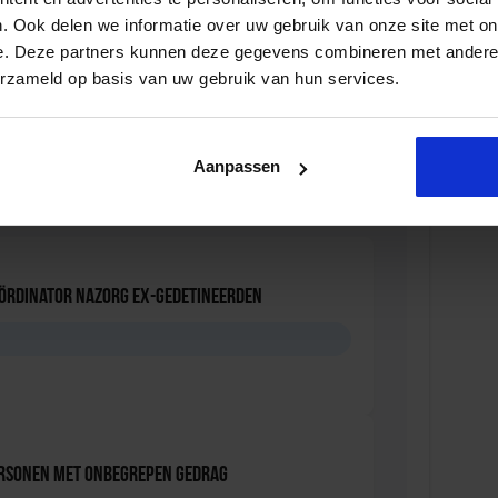
n van een participatiestrategie gericht op de wijk.
. Ook delen we informatie over uw gebruik van onze site met on
heidsprobleem maar ook een sociaal maatschappelijk
e. Deze partners kunnen deze gegevens combineren met andere i
iten tijdens het
congres Ondermijning & Georganiseerde
erzameld op basis van uw gebruik van hun services.
Aanpassen
 Opleidingen en Cursussen
oördinator nazorg ex-gedetineerden
D
ersonen met onbegrepen gedrag