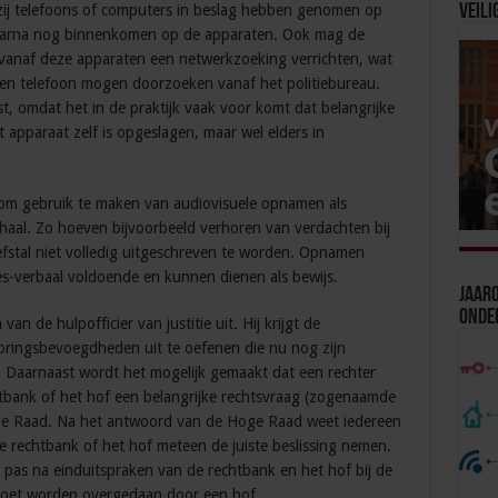
j telefoons of computers in beslag hebben genomen op
Veili
 daarna nog binnenkomen op de apparaten. Ook mag de
vanaf deze apparaten een netwerkzoeking verrichten, wat
een telefoon mogen doorzoeken vanaf het politiebureau.
t, omdat het in de praktijk vaak voor komt dat belangrijke
 apparaat zelf is opgeslagen, maar wel elders in
om gebruik te maken van audiovisuele opnamen als
erhaal. Zo hoeven bijvoorbeeld verhoren van verdachten bij
efstal niet volledig uitgeschreven te worden. Opnamen
s-verbaal voldoende en kunnen dienen als bewijs.
Jaaro
Onde
n de hulpofficier van justitie uit. Hij krijgt de
oringsbevoegdheden uit te oefenen die nu nog zijn
e. Daarnaast wordt het mogelijk gemaakt dat een rechter
htbank of het hof een belangrijke rechtsvraag (zogenaamde
Hoge Raad. Na het antwoord van de Hoge Raad weet iedereen
 rechtbank of het hof meteen de juiste beslissing nemen.
pas na einduitspraken van de rechtbank en het hof bij de
oet worden overgedaan door een hof.