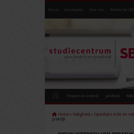
Sbo.nl
Incompany
Over ons
Werken bij SB
Finance en Control
Juridisch
Mili
Home
»
Veiligheid
»
Openbare orde en veil
praktijk