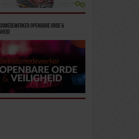
idsmedewerker Openbare Orde &
gheid