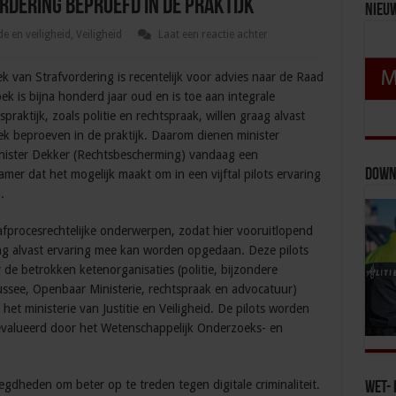
dering beproefd in de praktijk
Nieu
e en veiligheid
,
Veiligheid
Laat een reactie achter
 van Strafvordering is recentelijk voor advies naar de Raad
k is bijna honderd jaar oud en is toe aan integrale
praktijk, zoals politie en rechtspraak, willen graag alvast
k beproeven in de praktijk. Daarom dienen minister
minister Dekker (Rechtsbescherming) vandaag een
Down
mer dat het mogelijk maakt om in een vijftal pilots ervaring
.
afprocesrechtelijke onderwerpen, zodat hier vooruitlopend
g alvast ervaring mee kan worden opgedaan. Deze pilots
de betrokken ketenorganisaties (politie, bijzondere
ssee, Openbaar Ministerie, rechtspraak en advocatuur)
et ministerie van Justitie en Veiligheid. De pilots worden
valueerd door het Wetenschappelijk Onderzoeks- en
gdheden om beter op te treden tegen digitale criminaliteit.
Wet- 