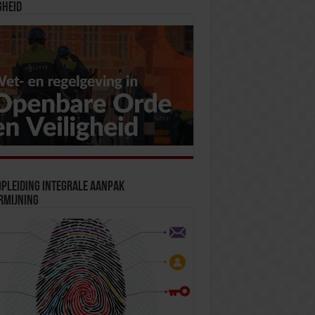
gheid
pleiding Integrale Aanpak
rmijning