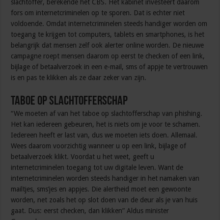
slachtoffer, berekende het CBS. Het kabinet investeert daarom
fors om internetcriminelen op te sporen. Dat is echter niet
voldoende. Omdat internetcriminelen steeds handiger worden om
toegang te krijgen tot computers, tablets en smartphones, is het
belangrijk dat mensen zelf ook alerter online worden. De nieuwe
campagne roept mensen daarom op eerst te checken of een link,
bijlage of betaalverzoek in een e-mail, sms of appje te vertrouwen
is en pas te klikken als ze daar zeker van zijn.
Taboe op slachtofferschap
“We moeten af van het taboe op slachtofferschap van phishing.
Het kan iedereen gebeuren, het is niets om je voor te schamen.
Iedereen heeft er last van, dus we moeten iets doen. Allemaal.
Wees daarom voorzichtig wanneer u op een link, bijlage of
betaalverzoek klikt. Voordat u het weet, geeft u
internetcriminelen toegang tot uw digitale leven. Want de
internetcriminelen worden steeds handiger in het namaken van
mailtjes, sms’jes en appjes. Die alertheid moet een gewoonte
worden, net zoals het op slot doen van de deur als je van huis
gaat. Dus: eerst checken, dan klikken” Aldus minister