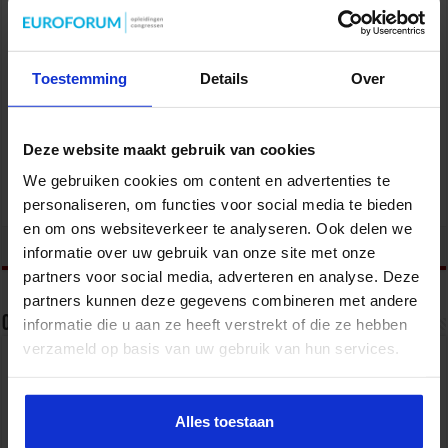
Toestemming
Details
Over
Gebouwbeheer en veiligheid
VEILIGHEID
Deze website maakt gebruik van cookies
We gebruiken cookies om content en advertenties te
personaliseren, om functies voor social media te bieden
en om ons websiteverkeer te analyseren. Ook delen we
tweet
informatie over uw gebruik van onze site met onze
partners voor social media, adverteren en analyse. Deze
partners kunnen deze gegevens combineren met andere
Over Frank van Summeren
informatie die u aan ze heeft verstrekt of die ze hebben
verzameld op basis van uw gebruik van hun services.
Congres- en opleidingsmanager veiligheid bij het
Studiecentrum voor Bedrijf en Overheid.
Alles toestaan