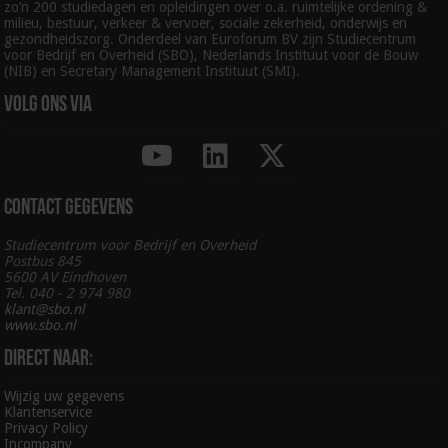
zo’n 200 studiedagen en opleidingen over o.a. ruimtelijke ordening &
milieu, bestuur, verkeer & vervoer, sociale zekerheid, onderwijs en
gezondheidszorg. Onderdeel van Euroforum BV zijn Studiecentrum
voor Bedrijf en Overheid (SBO), Nederlands Instituut voor de Bouw
(NIB) en Secretary Management Instituut (SMI).
Volg ons via
Contact gegevens
Studiecentrum voor Bedrijf en Overheid
Postbus 845
5600 AV Eindhoven
Tel. 040 - 2 974 980
klant@sbo.nl
www.sbo.nl
Direct naar:
Wijzig uw gegevens
Klantenservice
Privacy Policy
Incompany