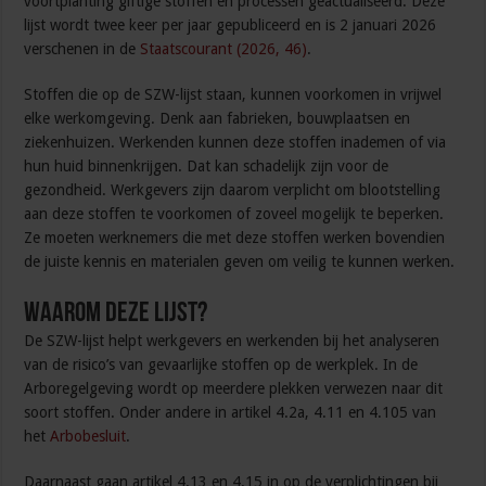
voortplanting giftige stoffen en processen geactualiseerd. Deze
lijst wordt twee keer per jaar gepubliceerd en is 2 januari 2026
verschenen in de
Staatscourant (2026, 46)
.
Stoffen die op de SZW-lijst staan, kunnen voorkomen in vrijwel
elke werkomgeving. Denk aan fabrieken, bouwplaatsen en
ziekenhuizen. Werkenden kunnen deze stoffen inademen of via
hun huid binnenkrijgen. Dat kan schadelijk zijn voor de
gezondheid. Werkgevers zijn daarom verplicht om blootstelling
aan deze stoffen te voorkomen of zoveel mogelijk te beperken.
Ze moeten werknemers die met deze stoffen werken bovendien
de juiste kennis en materialen geven om veilig te kunnen werken.
Waarom deze lijst?
De SZW-lijst helpt werkgevers en werkenden bij het analyseren
van de risico’s van gevaarlijke stoffen op de werkplek. In de
Arboregelgeving wordt op meerdere plekken verwezen naar dit
soort stoffen. Onder andere in artikel 4.2a, 4.11 en 4.105 van
het
Arbobesluit
.
Daarnaast gaan artikel 4.13 en 4.15 in op de verplichtingen bij