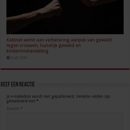
Kabinet werkt aan verbetering aanpak van geweld
tegen vrouwen, huiselijk geweld en
kindermishandeling
6 juli 2026
Geef een reactie
Je e-mailadres wordt niet gepubliceerd.
Vereiste velden zijn
gemarkeerd met
*
Reactie
*