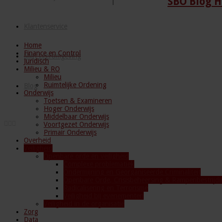
SBO Blog H
Klantenservice
Home
Finance en Control
Mijn Leeromgeving
Juridisch
Milieu & RO
Milieu
Ruimtelijke Ordening
Blog
Onderwijs
Toetsen & Examineren
Hoger Onderwijs
Middelbaar Onderwijs
Voortgezet Onderwijs
Primair Onderwijs
Overheid
Veiligheid
Openbare orde en veiligheid
Complexe problematiek
Ondermijning en Georganiseerde Criminaliteit
Openbare Orde, Crisisbeheersing & Rampenbestrijdi
Radicalisering en Terrorisme
Veiligheid bij evenementen
Veiligheid in de organisatie
Zorg
Data