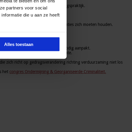
 media te bieden en om ons
igheid betekenen voor jouw uitvoeringspraktijk.
ze partners voor social
eente.
nformatie die u aan ze heeft
 komen
leefbare omgeving
ntegriteit waaraan alle overheidsinstanties zich moeten houden.
egio.
Alles toestaan
deze waar mogelijk voorkomt en waar nodig aanpakt.
d gedrag organiseert in jouww gemeente.
eente.
ie zich richt op gedragsverandering richting verduurzaming niet los
ns het
congres Ondermijning & Georganiseerde Criminaliteit.