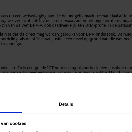
haus nu een wetswijziging aan die het mogelijk maakt celmateriaal af te
 nog wel verdachte blijft van een feit waarvoor voorlopige hechtenis mogel
de zin van de Wet DNA-V, ook daadwerkelijk een DNA-profiel in de data
it niet dat dit direct mag worden gebruikt voor DNA-onderzoek. De huid
ordeling, als de officier van justitie een bevel op grond van die wet he
t vernietigd.
voldaan. Zo is een goede ICT-voorziening bijvoorbeeld een absolute ra
e onafhankelijke overheidsorganisatie de verantwoordelijkheid krijgt voo
. Tegelijkertijd bevordert minister Grapperhaus dat een wetswijziging to
oorwaarde voor het conservatoir afnemen van celmateriaal. De integriteit 
Details
et transport en de vernietiging van het conservatoir afgenomen celmateria
 van cookies