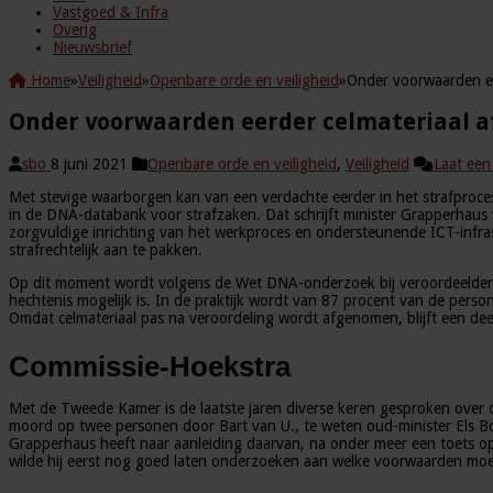
Vastgoed & Infra
Overig
Nieuwsbrief
Home
»
Veiligheid
»
Openbare orde en veiligheid
»
Onder voorwaarden ee
Onder voorwaarden eerder celmateriaal a
sbo
8 juni 2021
Openbare orde en veiligheid
,
Veiligheid
Laat een 
Met stevige waarborgen kan van een verdachte eerder in het strafpro
in de DNA-databank voor strafzaken. Dat schrijft minister Grapperhaus
zorgvuldige inrichting van het werkproces en ondersteunende ICT-infrast
strafrechtelijk aan te pakken.
Op dit moment wordt volgens de Wet DNA-onderzoek bij veroordeelden (
hechtenis mogelijk is. In de praktijk wordt van 87 procent van de pers
Omdat celmateriaal pas na veroordeling wordt afgenomen, blijft een dee
Commissie-Hoekstra
Met de Tweede Kamer is de laatste jaren diverse keren gesproken over 
moord op twee personen door Bart van U., te weten oud-minister Els Bor
Grapperhaus heeft naar aanleiding daarvan, na onder meer een toets op 
wilde hij eerst nog goed laten onderzoeken aan welke voorwaarden mo