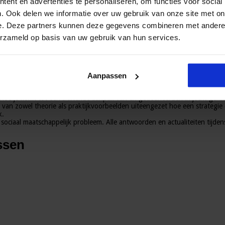
ent en advertenties te personaliseren, om functies voor social
gheid
leer je van experts wat de (nieuwe) wetten op openbare orde en veil
. Ook delen we informatie over uw gebruik van onze site met on
heid
leer je een lokaal integraal veiligheidsbeleid opstellen voor jouw gem
e. Deze partners kunnen deze gegevens combineren met andere i
pen
leer je om met ketenpartners tot een preventieve integrale aanpak te
veiligheid
leer je kwetsbare gebieden transformeren naar een veilige en 
erzameld op basis van uw gebruik van hun services.
in
leer je hoe jouw organisatie voldoet aan de wettelijke en basisnormen i
en en de juiste antwoorden krijgen.
b toepast in jouw gemeente.
e hoe je verantwoording aflegt over de aanpak van ondermijning in jouw r
oe je voorkomt dat criminele organisaties zich vestigen in jouw gemeente.
Aanpassen
schijningsvormen, oorzaken en gevolgen zijn van criminaliteit en hoe je 
rag
leer je hoe je de opvang en hulpverlening voor personen met verwar
e hoe je komt tot een sluitende aanpak van ex-gedetineerden in jouw gem
an zowel theorie als praktijkvoorbeelden uiteengezet hoe een strategie d
k.
sociaal maatschappelijk probleem. Alle antwoorden en actualiteiten tijde
ssen