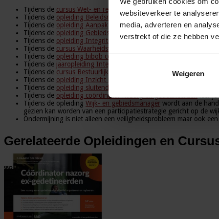
We gebruiken cookies om cont
Tijdens de
cursus Wet- en regelgeving in Openbare Orde en Veili
websiteverkeer te analyseren
Tijdens de
opleiding Beleidsmedewerker Openbare Orde en Veilig
media, adverteren en analys
Tijdens de
opleiding Aanpak van jeugdcriminaliteit en jeugdgroe
Tijdens de
opleiding Gebiedsgerichte aanpak van leefbaarheid en 
verstrekt of die ze hebben v
Tijdens de
opleiding Integriteitscoordinator in het publieke dome
Tijdens de
cursus Waarheidsvinding
leer je de goede vragen stell
Tijdens de
opleiding bibob coördinator
leer je hoe je de wet Bibo
Tijdens de
jaaropleiding Integrale aanpak van ondermijning
leer j
Tijdens de
cursus Bestuurlijke aanpak van ondermijning
leer je h
Weigeren
Tijdens de
opleiding Inzicht in de Criminologie
leer je wat de ver
Tijdens de
opleiding sluitende aanpak personen met verward ged
Tijdens de
opleiding coördinator nazorg ex-gedetineerden
leer j
Tijdens de opleiding
Wijk- en gebiedsmanager
wordt aan de hand v
gezien kan worden van een participatiestrategie gericht op de wij
Ondermijning is niet alleen een veiligheidsprobleem maar ook een 
Gerelateerde Opleidingen en Cursu