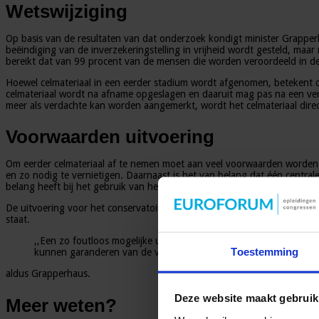
Wetswijziging
Op basis van de resultaten van dat onderzoek kondigt minister Grapper
beëindiging van de inverzekeringstelling in vrijheid wordt gesteld, maar
bereikt dat van 99 procent van de mensen die worden veroordeeld in 
Hoewel celmateriaal in een eerder stadium wordt afgenomen, betekent d
celmateriaal wordt na afname opgeslagen en daaruit mag pas na een vero
meer als verdachte kan worden aangemerkt, wordt het celmateriaal direc
Voorwaarden uitvoering
Om eerder celmateriaal af te nemen moet aan veel voorwaarden worden 
en zo nodig te vernietigen. Daarnaast is het van belang dat één central
belang heeft bij het gebruik van het celmateriaal in het strafproces.
De uitvoering voor het conservatoir afnemen wordt nu verder uitgewerkt
staat.
,,Een zo foutloos mogelijke uitvoering acht ik een absolute randv
Toestemming
kunnen garanderen van de veiligheid van de opslag, het beheer, h
aldus Grapperhaus.
Deze website maakt gebruik
Meer weten?