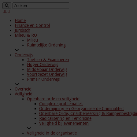
Home
Finance en Control
Juridisch
Milieu & RO
Milieu
Ruimtelijke Ordening
Onderwijs
Toetsen & Examineren
Hoger Onderwijs
Middelbaar Onderwijs
Voortgezet Onderwijs
Primair Onderwijs
Overheid
Veiligheid
Openbare orde en veiligheid
Complexe problematiek
Ondermijning en Georganiseerde Criminaliteit
Openbare Orde, Crisisbeheersing & Rampenbestrijdi
Radicalisering en Terrorisme
Veiligheid bij evenementen
Veiligheid in de organisatie