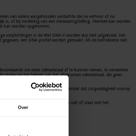
 nemen van iedere aangehouden verdachte die na verhoor of na
ijk is, of bij vordering van een inbewaringstelling. Hiermee kan worden
bank kan worden opgenomen.
ige verplichtingen in de Wet DNA-V worden dus niet uitgebreid. Het
eft gegeven, een DNA-profiel worden gemaakt. Als de betrokkene niet
ndvoorwaarde om meer celmateriaal af te kunnen nemen, te verwerken
r de opslag en het beheer van het afgenomen celmateriaal, die geen
t stand komt. Daarbij benadrukt de minister dat zorgvuldigheid voorop
van een nieuwe wettelijke systematiek valt of staat met het
Over
al’’,