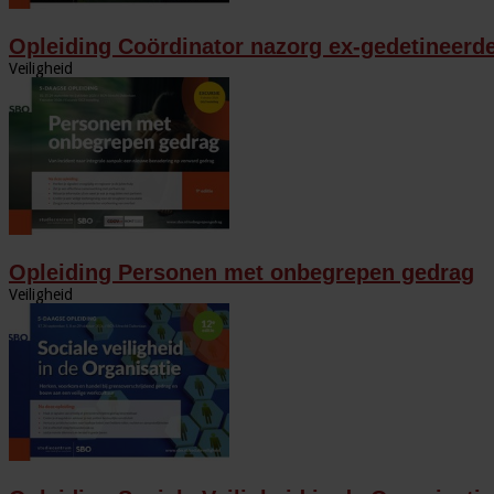
Opleiding Coördinator nazorg ex-gedetineerd
Veiligheid
Opleiding Personen met onbegrepen gedrag
Veiligheid