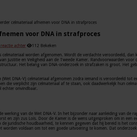
rder celmateriaal afnemen voor DNA in strafproces
fnemen voor DNA in strafproces
reactie achter
112 Bekeken
ces celmateriaal worden afgenomen. Wordt de verdachte veroordeeld, dan
 van Justitie en Veiligheid aan de Tweede Kamer. Randvoorwaarden voor d
ructuur. Het belang van DNA-onderzoek in strafzaken is groot. Het gebrui
Wet DNA-V) celmateriaal afgenomen zodra iemand is veroordeeld tot een 
onen die verplicht zijn celmateriaal af te staan, ook daadwerkelijk hun c
l echter onvindbaar.
de werking van de Wet DNA-V. In het bijzonder naar aanleiding van de ra
st en zijn zus Loïs. Door de Kamer is de wens uitgesproken om in een eer
de juridische houdbaarheid, te kennen gegeven dat hij bereid is het cons
et worden voldaan om tot een goede uitvoering te komen. Dat onderzoek 