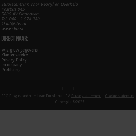
Studiecentrum voor Bedrijf en Overheid
Postbus 845
5600 AV Eindhoven
Tel. 040 - 2 974 980
klant@sbo.nl
www.sbo.nl
Direct naar:
Wijzig uw gegevens
Klantenservice
Privacy Policy
Incompany
Profilering
SBO Blog is onderdeel van Euroforum BV.
Privacy statement
|
Cookie statement
| Copyright ©2026