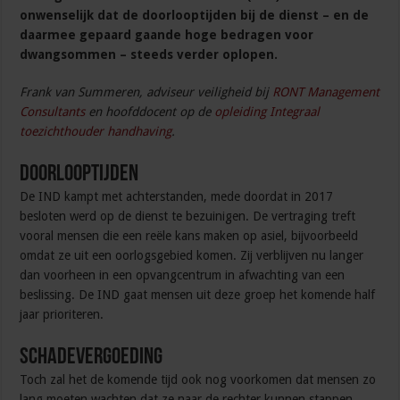
onwenselijk dat de doorlooptijden bij de dienst – en de
daarmee gepaard gaande hoge bedragen voor
dwangsommen – steeds verder oplopen.
Frank van Summeren, adviseur veiligheid bij
RONT Management
Consultants
en hoofddocent op de
opleiding Integraal
toezichthouder handhaving
.
Doorlooptijden
De IND kampt met achterstanden, mede doordat in 2017
besloten werd op de dienst te bezuinigen. De vertraging treft
vooral mensen die een reële kans maken op asiel, bijvoorbeeld
omdat ze uit een oorlogsgebied komen. Zij verblijven nu langer
dan voorheen in een opvangcentrum in afwachting van een
beslissing. De IND gaat mensen uit deze groep het komende half
jaar prioriteren.
Schadevergoeding
Toch zal het de komende tijd ook nog voorkomen dat mensen zo
lang moeten wachten dat ze naar de rechter kunnen stappen