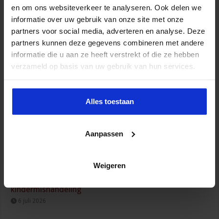
en om ons websiteverkeer te analyseren. Ook delen we
informatie over uw gebruik van onze site met onze
Wijziging Arbobesluit voor invulling dossiers bij
partners voor social media, adverteren en analyse. Deze
arbeidsongevallen
partners kunnen deze gegevens combineren met andere
8 juli 2026
informatie die u aan ze heeft verstrekt of die ze hebben
verzameld op basis van uw gebruik van hun services.
Alles toestaan
Aanpassen
Weigeren
Kabinet werkt aan verbetering aanpak van geweld
tegen vrouwen, huiselijk geweld en
kindermishandeling
6 juli 2026