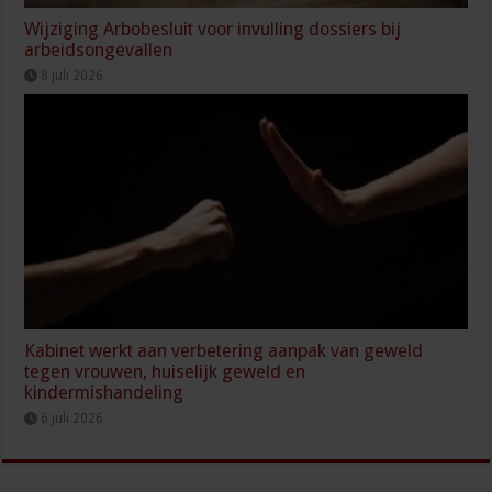
Wijziging Arbobesluit voor invulling dossiers bij
arbeidsongevallen
8 juli 2026
Kabinet werkt aan verbetering aanpak van geweld
tegen vrouwen, huiselijk geweld en
kindermishandeling
6 juli 2026