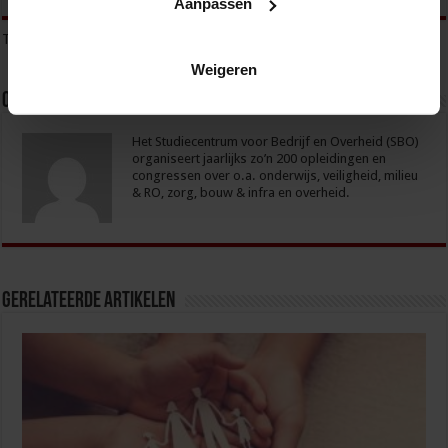
Aanpassen
Tags
OPENBARE ORDE
OPENBARE ORDE EN VEILIGHEID
VOG
Weigeren
Over sbo
Het Studiecentrum voor Bedrijf en Overheid (SBO)
organiseert jaarlijks zo’n 200 opleidingen en
congressen over o.a. onderwijs, veiligheid, milieu
& RO, zorg, bouw & infra en overheid.
Gerelateerde Artikelen