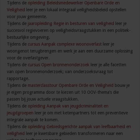
Tijdens de
opleiding Beleidsmedewerker Openbare Orde en
Veiligheid
leer je een lokaal integraal veiligheidsbeleid opstellen
voor jouw gemeente.
Tijdens de
jaaropleiding Regie in besturen van veiligheid
leer je
succesvol regievoeren op veiligheidsvraagstukken in een politiek-
bestuurlijke omgeving
.
Tijdens de
cursus Aanpak complexe woonoverlast
leer je
woongenot terugbrengen en werk je aan een duurzame oplossing
voor de overlastgever.
Tijdens de
cursus Open bronnenonderzoek
leer je alle facetten
van open bronnenonderzoek; van onderzoeksvraag tot
rapportage.
Tijdens de
masterclasstour Openbare Orde en Veiligheid
bouw je
je eigen programma door te kiezen uit 10 OOV-thema’s die
passen bij jouw actuele vraagstukken.
Tijdens de
opleiding Aanpak van jeugdcriminaliteit en
jeugdgroepen
leer je om met ketenpartners tot een preventieve
integrale aanpak te komen.
Tijdens de
opleiding Gebiedsgerichte aanpak van leefbaarheid en
veiligheid
leer je kwetsbare gebieden transformeren naar een