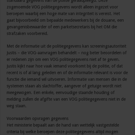
standaard gegevens van de politie geraadpleegd. Deze
zogenoemde VOG politiegegevens wordt alleen ingezet voor
beroepen waarbij een hoge mate van integriteit is vereist. Het
gaat bijvoorbeeld om bepaalde medewerkers bij de douane, een
gevangenisbewaarder of een parketsecretaris bij het OM die
strafzaken voorbereid.
Met de informatie uit de politiegegevens kan screeningsautoriteit
Justis – die VOG-aanvragen behandelt – nog beter beoordelen of
er redenen zijn om een VOG politiegegevens niet af te geven.
Justis kijkt naar hoe vaak iemand voorkomt bij de politie, of dat
recent is of al lang geleden en of de informatie relevant is voor de
functie die iemand wil uitvoeren. Informatie van mensen die in de
systemen staan als slachtoffer, aangever of getuige wordt niet
meegewogen. Een enkele, eenvoudige staande houding of
melding zullen de afgifte van een VOG politiegegevens niet in de
weg staan.
Voorwaarden opvragen gegevens
Het ministerie bepaalt aan de hand van wettelijk vastgestelde
criteria bij welke beroepen deze politiegegevens altijd mogen