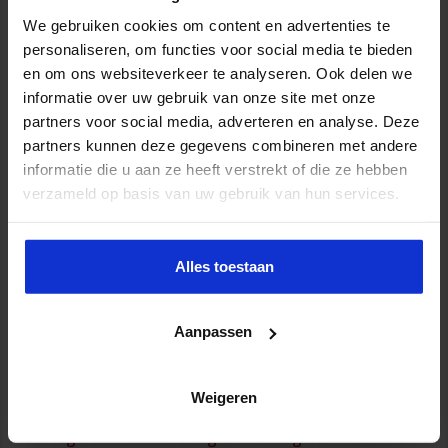
We gebruiken cookies om content en advertenties te
personaliseren, om functies voor social media te bieden
en om ons websiteverkeer te analyseren. Ook delen we
informatie over uw gebruik van onze site met onze
partners voor social media, adverteren en analyse. Deze
Onderzoek mensenhandel op Wallen: sekswerkers op
partners kunnen deze gegevens combineren met andere
grote schaal uitgebuit
informatie die u aan ze heeft verstrekt of die ze hebben
8 augustus 2026
verzameld op basis van uw gebruik van hun services.
Alles toestaan
Aanpassen
Weigeren
OM legt record aan beslag crimineel geld