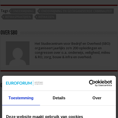
Tags
ONDERMIJNING
ONDERMIJNING EN GEORGANISEERDE CRIMINALITEIT
WITWASPRAKTIJKEN
WITWASSEN
Over sbo
Het Studiecentrum voor Bedrijf en Overheid (SBO)
organiseert jaarlijks zo’n 200 opleidingen en
congressen over o.a. onderwijs, veiligheid, milieu
& RO, zorg, bouw & infra en overheid.
Gerelateerde Artikelen
Toestemming
Details
Over
Deze website maakt gebruik van cookies