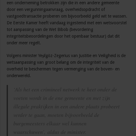
een onderneming betrokken zijn die in een andere gemeente
door een vergunningaanvraag, overheidsopdracht of
vastgoedtransactie proberen om bijvoorbeeld geld wit te wassen.
De Eerste Kamer heeft vandaag ingestemd met een wetsvoorstel
tot aanpassing van de Wet Bibob (bevordering
integriteitsbeoordelingen door het openbaar bestuur) dat dit
onder meer regelt.
Volgens minister Yeşilgöz-Zegerius van Justitie en Veiligheid is de
wetsaanpassing van groot belang om de integriteit van de
overheid te beschermen tegen vermenging van de boven- en
onderwereld.
‘Als het een crimineel netwerk te heet onder de
voeten wordt in de ene gemeente en met zijn
illegale praktijken in een andere plaats probeert
verder te gaan, moeten bijvoorbeeld de
burgemeesters elkaar wel kunnen
waarschuwen’,
aldus de minister.